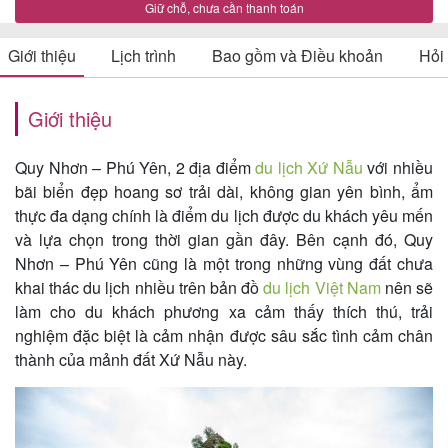
Giữ chỗ, chưa cần thanh toán
Giới thiệu
Lịch trình
Bao gồm và Điều khoản
Hỏi
Tin
du
Giới thiệu
lịch
Quy Nhơn – Phú Yên, 2 địa điểm
du lịch Xứ Nẫu
với nhiều
bãi biển đẹp hoang sơ trải dài, không gian yên bình, ẩm
thực đa dạng chính là điểm du lịch được du khách yêu mến
Về
và lựa chọn trong thời gian gần đây. Bên cạnh đó, Quy
Quy
Nhơn – Phú Yên cũng là một trong những vùng đất chưa
Nhơn
khai thác du lịch nhiều trên bản đồ
du lịch Việt Nam
nên sẽ
làm cho du khách phương xa cảm thấy thích thú, trải
Tourist
nghiệm đặc biệt là cảm nhận được sâu sắc tình cảm chân
thành của mảnh đất Xứ Nẫu này.
Cảm
nhận