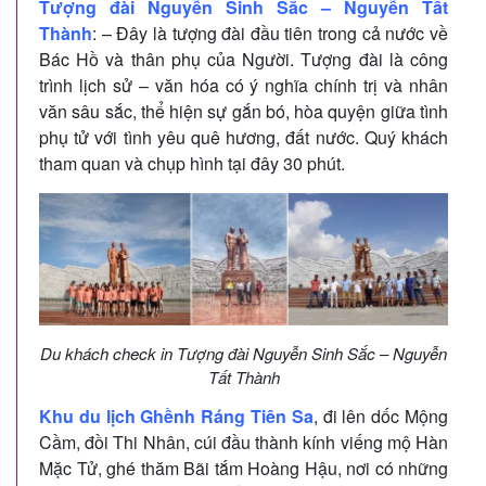
Tượng đài Nguyễn Sinh Sắc – Nguyễn Tất
Thành
: – Đây là tượng đài đầu tiên trong cả nước về
Bác Hồ và thân phụ của Người. Tượng đài là công
trình lịch sử – văn hóa có ý nghĩa chính trị và nhân
văn sâu sắc, thể hiện sự gắn bó, hòa quyện giữa tình
phụ tử với tình yêu quê hương, đất nước. Quý khách
tham quan và chụp hình tại đây 30 phút.
Du khách check in Tượng đài Nguyễn Sinh Sắc – Nguyễn
Tất Thành
Khu du lịch Ghềnh Ráng Tiên Sa
, đi lên dốc Mộng
Cầm, đồi Thi Nhân, cúi đầu thành kính viếng mộ Hàn
Mặc Tử, ghé thăm Bãi tắm Hoàng Hậu, nơi có những