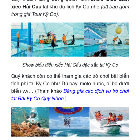
xiếc Hải Cẩu
tại khu du lịch Kỳ Co nhé
(đã bao gồm
trong giá Tour Kỳ Co).
Show biểu diễn xiếc Hải Cẩu đặc sắc tại Kỳ Co
Quý khách còn có thể tham gia các trò chơi bãi biển
tính phí tại Kỳ Co như Dù bay, moto nước, đi bộ dưới
biển v.v… (Tham khảo
Bảng giá các dịch vụ trò chơi
tại Bãi Kỳ Co Quy Nhơn
)