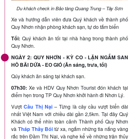
Du khách check in Bảo tàng Quang Trung – Tây Sơn
Xe và hướng dẫn viên đưa Quý khách về thành phố
Quy Nhơn nhận phòng khách sạn, tự do tắm biển
Tối:
Quý khách ăn tối tại nhà hàng trong thành phố
Quy Nhơn.
NGÀY 2: QUY NHƠN - KỲ CO - LẶN NGẮM SAN
HÔ BÃI DỨA - EO GIÓ (Ăn sáng, trưa, tối)
Qúy khách ăn sáng tại khách sạn.
07h30:
Xe và HDV Quy Nhơn Tourist đón khách tại
điểm hẹn trong TP Quy Nhơn khởi hành đi Nhơn Lý.
Vượt
Cầu Thị Nại
– Từng là cây cầu vượt biển dài
nhất Việt Nam với chiều dài gần 2,5km. Tại đây Quý
Khách có thể nhìn toàn cảnh Thành phố Quy Nhơn
và
Tháp Thầy Bói
từ xa, ngắm những tia nắng vàng
rắc trên Đầm Thị Nại, và nghe kể về những trận thủy