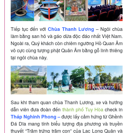
Tiếp tục đến với
Chùa Thanh Lương
– Ngôi chùa
làm bằng san hô và gáo dừa độc đáo nhất Việt Nam.
Ngoài ra, Quý khách còn chiêm ngưỡng Hồ Quan Âm
vô cực cùng tượng phật Quân Âm bằng gỗ linh thiêng
tại ngôi chùa này.
Sau khi tham quan chùa Thanh Lương, xe và hướng
dẫn viên đưa đoàn đến
thành phố Tuy Hòa
check in
Tháp Nghinh Phong –
được lấy cảm hứng từ Ghềnh
Đá Dĩa mang tính biểu tượng địa phương và truyền
thuyết “Trăm trứng trăm con” của Lạc Long Quân và