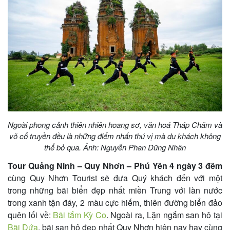
khách
hàng
Tuyển
dụng
Ngoài phong cảnh thiên nhiên hoang sơ, văn hoá Tháp Chăm và
Liên
võ cổ truyền đều là những điểm nhấn thú vị mà du khách không
hệ
thể bỏ qua. Ảnh: Nguyễn Phan Dũng Nhân
Tour Quảng Ninh – Quy Nhơn – Phú Yên 4 ngày 3 đêm
cùng Quy Nhơn Tourist sẽ đưa Quý khách đến với một
trong những bãi biển đẹp nhất miền Trung với làn nước
trong xanh tận đáy, 2 màu cực hiếm, thiên đường biển đảo
quên lối về:
Bãi tắm Kỳ Co
. Ngoài ra, Lặn ngắm san hô tại
Bãi Dứa
, bãi san hô đẹp nhất Quy Nhơn hiện nay hay cùng