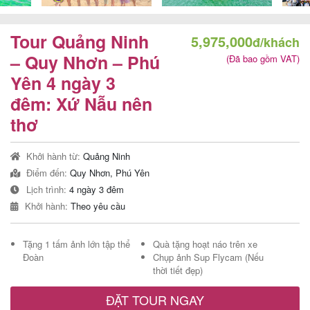
Tour Quảng Ninh
5,975,000
đ/khách
Tour
– Quy Nhơn – Phú
(Đã bao gồm VAT)
Yên 4 ngày 3
trong
đêm: Xứ Nẫu nên
nước
thơ
Khởi hành từ:
Quảng Ninh
Combo
Điểm đến:
Quy Nhơn, Phú Yên
Quy
Lịch trình:
4 ngày 3 đêm
Nhơn
Khởi hành:
Theo yêu cầu
Tặng 1 tấm ảnh lớn tập thể
Quà tặng hoạt náo trên xe
Đoàn
Chụp ảnh Sup Flycam (Nếu
Lịch
thời tiết đẹp)
khởi
ĐẶT TOUR NGAY
hành