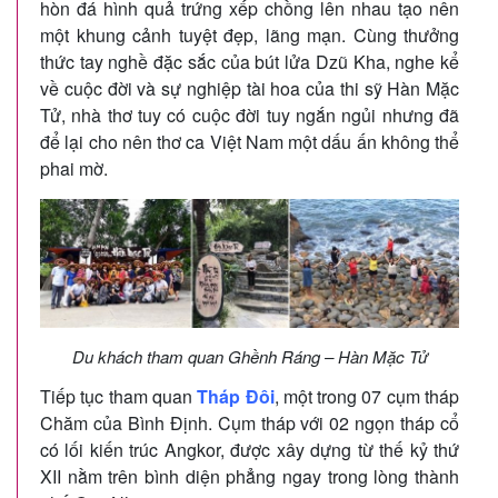
hòn đá hình quả trứng xếp chồng lên nhau tạo nên
một khung cảnh tuyệt đẹp, lãng mạn. Cùng thưởng
thức tay nghề đặc sắc của bút lửa Dzũ Kha, nghe kể
về cuộc đời và sự nghiệp tài hoa của thi sỹ Hàn Mặc
Tử, nhà thơ tuy có cuộc đời tuy ngắn ngủi nhưng đã
để lại cho nên thơ ca Việt Nam một dấu ấn không thể
phai mờ.
Du khách tham quan Ghềnh Ráng – Hàn Mặc Tử
Tiếp tục tham quan
Tháp Đôi
, một trong 07 cụm tháp
Chăm của Bình Định. Cụm tháp với 02 ngọn tháp cổ
có lối kiến trúc Angkor, được xây dựng từ thế kỷ thứ
XII nằm trên bình diện phẳng ngay trong lòng thành