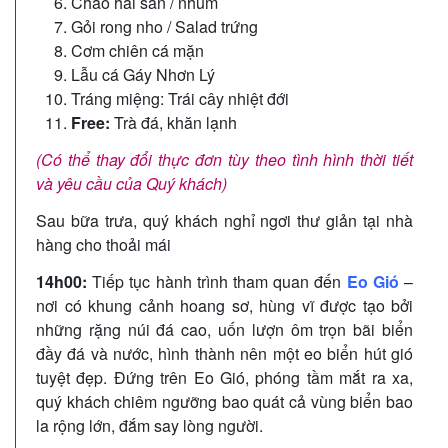
Cháo hải sản / nhum
Gỏi rong nho / Salad trứng
Cơm chiên cá mặn
Lẫu cá Gáy Nhơn Lý
Tráng miệng: Trái cây nhiệt đới
Free:
Trà đá, khăn lạnh
(Có thể thay đổi thực đơn tùy theo tình hình thời tiết
và yêu cầu của Quý khách)
Sau bữa trưa, quý khách nghỉ ngơi thư giản tại nhà
hàng cho thoải mái
14h00:
Tiếp tục hành trình tham quan đến
Eo Gió
–
nơi có khung cảnh hoang sơ, hùng vĩ được tạo bởi
những rặng núi đá cao, uốn lượn ôm trọn bãi biển
đầy đá và nước, hình thành nên một eo biển hút gió
tuyệt đẹp. Đứng trên Eo Gió, phóng tầm mắt ra xa,
quý khách chiêm ngưỡng bao quát cả vùng biển bao
la rộng lớn, đắm say lòng người.