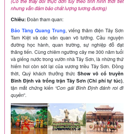
(Có thể thay đổi thực đơn tùy theo tình hình thời tiết
nhưng vẫn đảm bảo chất lượng tương đương)
Chiều:
Đoàn tham quan:
Bảo Tàng Quang Trung
, viếng thăm điện Tây Sơn
Tam Kiệt và các văn quan võ tướng. Cầu nguyện
đường học hành, quan trường, sự nghiệp đỗ đạt
thăng tiến. Cùng chiêm ngưỡng cây me 300 năm tuổi
và giếng nước trong vườn nhà Tây Sơn, là những thứ
hiếm hoi còn sót lại của vương triều Tây Sơn. Đồng
thời, Quý khách thưởng thức
Show võ cổ truyền
Bình Định và trống trận Tây Sơn (Chi phí tự túc)
,
tận mắt chứng kiến
“Con gái Bình Định đánh roi đi
quyền
”.