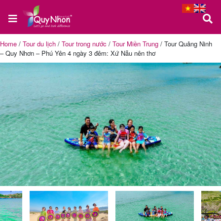
Home
/
Tour du lịch
/
Tour trong nước
/
Tour Miền Trung
/
Tour Quảng Ninh
– Quy Nhơn – Phú Yên 4 ngày 3 đêm: Xứ Nẫu nên thơ
Trang
chủ
Tour
Quy
Nhơn
Tour
Phú
Yên