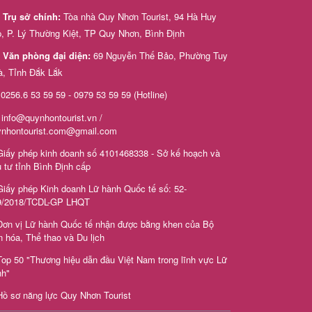
Trụ sở chính:
Tòa nhà Quy Nhơn Tourist, 94 Hà Huy
, P. Lý Thường Kiệt, TP Quy Nhơn, Bình Định
Văn phòng đại diện:
69 Nguyễn Thế Bảo, Phường Tuy
à, Tỉnh Đắk Lắk
0256.6 53 59 59 - 0979 53 59 59 (Hotline)
info@quynhontourist.vn /
ynhontourist.com@gmail.com
iấy phép kinh doanh số 4101468338 - Sở kế hoạch và
 tư tỉnh Bình Định cấp
iấy phép Kinh doanh Lữ hành Quốc tế số: 52-
9/2018/TCDL-GP LHQT
Đơn vị Lữ hành Quốc tế nhận được bằng khen của Bộ
 hóa, Thể thao và Du lịch
Top 50 "Thương hiệu dẫn đầu Việt Nam trong lĩnh vực Lữ
nh"
Hồ sơ năng lực Quy Nhơn Tourist