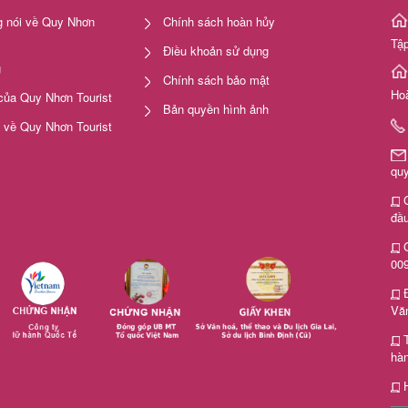
 nói về Quy Nhơn
Chính sách hoàn hủy
Tập
Điều khoản sử dụng
g
Chính sách bảo mật
Ho
của Quy Nhơn Tourist
Bản quyền hình ảnh
i về Quy Nhơn Tourist
qu
G
đầu
G
00
Văn
hà