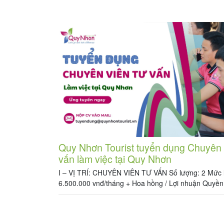
sau: VỊ TRÍ: CHUYÊN VIÊN KINH DOANH Số lượng:
lương: 7.000.000 vnđ/tháng + Hoa hồng […]
Quy Nhơn Tourist tuyển dụng Chuyên 
vấn làm việc tại Quy Nhơn
I – VỊ TRÍ: CHUYÊN VIÊN TƯ VẤN Số lượng: 2 Mức 
6.500.000 vnđ/tháng + Hoa hồng / Lợi nhuận Quyền 
hưởng: + Lương khởi điểm: 6.500.000đ + hoa hồng 
đồng, hiệu quả công việc. + Hỗ trợ tiền điện thoại 
công cụ làm việc văn phòng + […]