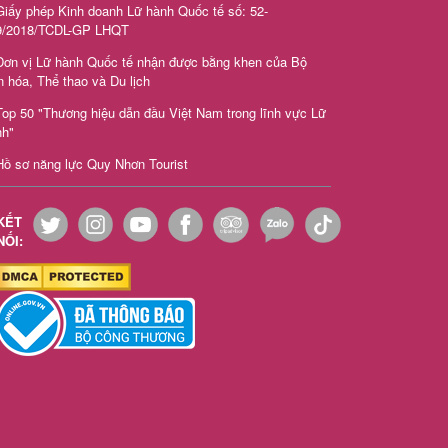
iấy phép Kinh doanh Lữ hành Quốc tế số: 52-
9/2018/TCDL-GP LHQT
Đơn vị Lữ hành Quốc tế nhận được bằng khen của Bộ
 hóa, Thể thao và Du lịch
Top 50 "Thương hiệu dẫn đầu Việt Nam trong lĩnh vực Lữ
nh"
Hồ sơ năng lực Quy Nhơn Tourist
KẾT
NỐI: