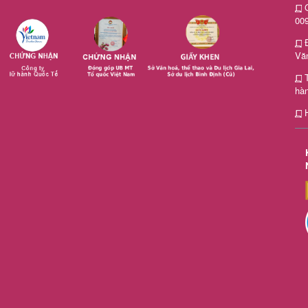
G
00
Văn
hà