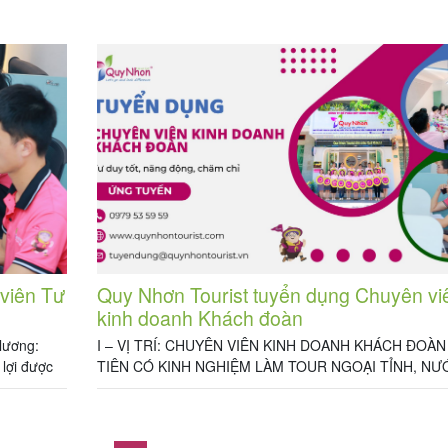
 2 Mức
TRÍ: CHUYÊN VIÊN ĐIỀU HÀNH TOUR DU LỊCH Số lượ
Mức lương: 7.500.000 vnđ/tháng + […]
viên Tư
Quy Nhơn Tourist tuyển dụng Chuyên vi
kinh doanh Khách đoàn
lương:
I – VỊ TRÍ: CHUYÊN VIÊN KINH DOANH KHÁCH ĐOÀN
lợi được
TIÊN CÓ KINH NGHIỆM LÀM TOUR NGOẠI TỈNH, NƯ
theo hợp
NGOÀI) Tình hình rất là tình hình, Quy Nhơn Tourist cầ
+ Cung cấp
tìm gấp thêm 1 đồng đội fulltime về team KINH DOANH
chuyên thị trường ngoại tỉnh về đội nhà mình nhé. Số l