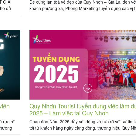
 GIAI
Để cùng lan toả vẻ đẹp của Quy Nhơn – Gia Lai đến vớ
cho đủ
khách phương xa, Phòng Marketing tuyển dụng các vị tr
à năm chúng
Chuyên viên Marketing như sau: I – VỊ TRÍ: CHUYÊN
ậy, chúng
CONTENT MARKETING Số lượng: 2 Mức lương: 7.000
vnđ/tháng + Hiệu quả công việc Kinh nghiệm: Dưới 1 [
viên
Quy Nhơn Tourist tuyển dụng việc làm du
2025 – Làm việc tại Quy Nhơn
à rực rỡ
Chào đón Năm 2025 đầy sôi động và rực rỡ với sự tin 
 thương
tới từ khách hàng ngày càng đông, thương hiệu Quy N
g vị trí
Tourist mở rộng kinh doanh tuyển dụng các vị trí sau: I 