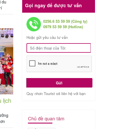
i du
Gọi ngay để được tư vấn
í
 VIÊN
.000
0256.6 53 59 59 (Công ty)
…]
0979 53 59 59 (Hotline)
Hoặc gửi yêu cầu tư vấn
Gửi
Quy nhơn Tourist sẽ liên hệ với bạn
 lịch
tưởng
Chủ đề quan tâm
hơn
– VỊ