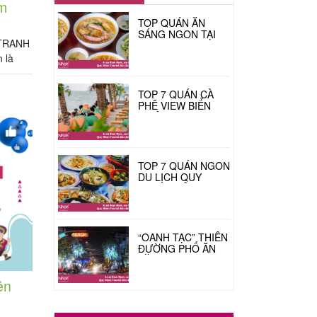
m
TOP QUÁN ĂN
SÁNG NGON TẠI
TRANH
QUY NHƠN DU
27/09/2024
KHÁCH PHẢI THỬ
 là
ÍT NHẤT MỘT LẦN!
yên
ại áp
TOP 7 QUÁN CÀ
[…]
PHÊ VIEW BIỂN
TRIỆU ĐÔ TẠI QUY
29/01/2024
NHƠN
TOP 7 QUÁN NGON
DU LỊCH QUY
NHƠN CHỈ NGƯỜI
26/01/2024
ĐỊA PHƯƠNG MỚI
BIẾT
“OANH TẠC” THIÊN
ĐƯỜNG PHỐ ĂN
VẶT PHAN BỘI
04/01/2023
CHÂU QUY NHƠN
ên