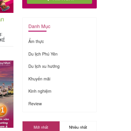
án
Danh Mục
g:
 KẾ
Ẩm thực
G TY
 THEO
Du lịch Phú Yên
Du lịch xu hướng
Khuyến mãi
Kinh nghiệm
Review
Mới nhất
Nhiều nhất