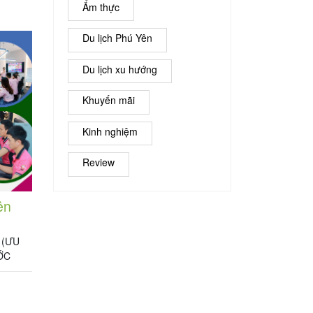
Ẩm thực
ng: 2
Du lịch Phú Yên
Du lịch xu hướng
Khuyến mãi
Kinh nghiệm
Review
ên
 (ƯU
ỚC
n truy
ượng: