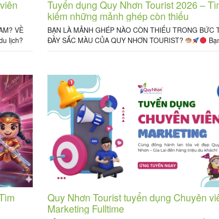
viên
Tuyển dụng Quy Nhơn Tourist 2026 – Tì
kiếm những mảnh ghép còn thiếu
CAM? VỀ
BẠN LÀ MẢNH GHÉP NÀO CÒN THIẾU TRONG BỨC 
du lịch?
ĐẦY SẮC MÀU CỦA QUY NHƠN TOURIST?
Bạn
mê những
mảnh ghép Đỏ rực lửa, đầy nhiệt huyết trong vị trí Chu
m 01
viên Kinh doanh (Sales)? Bản lĩnh, quyết liệt, không ng
 […]
lực, thích cảm giác chinh phục những deal khó và bứt 
 Tìm
Quy Nhơn Tourist tuyển dụng Chuyên vi
Marketing Fulltime