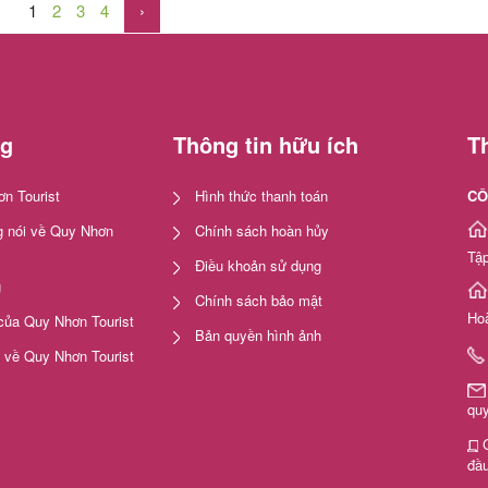
[…]
1
2
3
4
›
ng
Thông tin hữu ích
Th
n Tourist
Hình thức thanh toán
CÔ
 nói về Quy Nhơn
Chính sách hoàn hủy
Tập
Điều khoản sử dụng
g
Chính sách bảo mật
Ho
của Quy Nhơn Tourist
Bản quyền hình ảnh
i về Quy Nhơn Tourist
qu
G
đầu