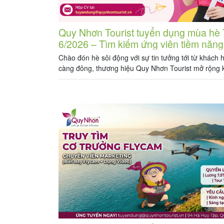
Quy Nhơn Tourist tuyển dụng mùa hè
6/2026 – Tìm kiếm ứng viên tiềm năng
Chào đón hè sôi động với sự tin tưởng tới từ khách
càng đông, thương hiệu Quy Nhơn Tourist mở rộng 
tuyển dụng các vị trí sau: I – VỊ TRÍ: KẾ TOÁN NỘ
02 Số lượng: 01 Mức lương: 8.000.000 vnd + Thưởn
Mô tả […]