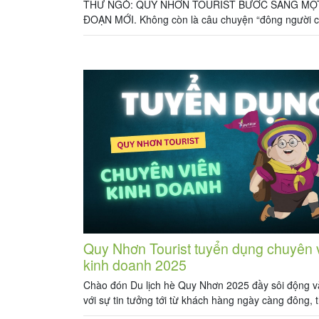
THƯ NGỎ: QUY NHƠN TOURIST BƯỚC SANG MỘT
ĐOẠN MỚI. Không còn là câu chuyện “đông người 
việc”. Không còn là tuyển để lấp chỗ trống. 2026 l
tôi tái cấu trúc – nâng chuẩn – và đi đường dài. Vì v
tôi chỉ tìm những người thực sự […]
Quy Nhơn Tourist tuyển dụng chuyên 
kinh doanh 2025
Chào đón Du lịch hè Quy Nhơn 2025 đầy sôi động v
với sự tin tưởng tới từ khách hàng ngày càng đông,
hiệu Quy Nhơn Tourist mở rộng kinh doanh tuyển dụn