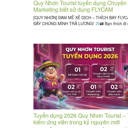
Quy Nhơn Tourist tuyển dụng Chuyên 
Marketing biết sử dụng FLYCAM
[QUY NHƠN] ĐAM MÊ XÊ DỊCH – THÍCH BAY FLY
ĐÂY CHÚNG MÌNH TRẢ LƯƠNG!
Bạn thích đi 
Bạn có “gu” kể chuyện bằng hình ảnh và trót đam 
thước phim xịn xò từ Flycam? Công ty đang tìm kiế
Chuyên viên Marketing (Quay chụp Flycam + Video
Tuyển dụng 2026 Quy Nhơn Tourist –
kiếm ứng viên trong kỷ nguyên mới