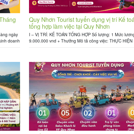
 Tháng
Quy Nhơn Tourist tuyển dụng vị trí Kế to
tổng hợp làm việc tại Quy Nhơn
 hàng ngày
I – VỊ TRÍ: KẾ TOÁN TỔNG HỢP Số lượng: 1 Mức lươn
kinh doanh
9.000.000 vnd + Thưởng Mô tả công việc: THỰC HIỆN
I BỘ LINE
TOÁN TỔNG HỢP CHO 2 ĐƠN VỊ THUỘC TỔNG CÔN
g hiệu quả
(TRONG ĐÓ: MẢNG LỮ HÀNH VÀ MẢNG NHÀ HÀNG)
CÁC CÔNG VIỆC SAU: 1. Chịu trách nhiệm quản lý […]