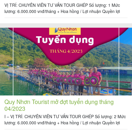
VỊ TRÍ: CHUYÊN VIÊN TƯ VẤN TOUR GHÉP Số lượng: 1 Mức
lương: 6.000.000 vnđ/tháng + Hoa hồng / Lợi nhuận Quyền lợi
được hưởng: + Lương khởi điểm: 6.000.000đ + hoa hồng theo
hợp đồng, hiệu quả công việc. + Hỗ trợ tiền điện thoại + Cung
Tour
cấp công cụ làm việc văn phòng + […]
trong
nước
Combo
Quy
Nhơn
Quy Nhơn Tourist mở đợt tuyển dụng tháng
04/2023
Lịch
I – VỊ TRÍ: CHUYÊN VIÊN TƯ VẤN TOUR GHÉP Số lượng: 2 Mức
khởi
lương: 6.000.000 vnđ/tháng + Hoa hồng / Lợi nhuận Quyền lợi
hành
được hưởng: + Lương khởi điểm: 6.000.000đ + hoa hồng theo