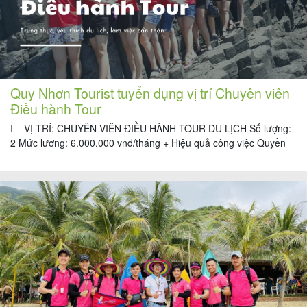
Quy Nhơn Tourist tuyển dụng vị trí Chuyên viên
Điều hành Tour
I – VỊ TRÍ: CHUYÊN VIÊN ĐIỀU HÀNH TOUR DU LỊCH Số lượng:
2 Mức lương: 6.000.000 vnđ/tháng + Hiệu quả công việc Quyền
lợi được hưởng: + Được tham gia đầy đủ các loại BHXH, BHYT,
BHTN theo quy định của luật lao động. + Thu nhập ổn định +
Được nghỉ dưỡng, du […]