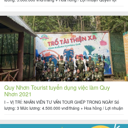
được hưởng: + Được tham gia đầy đủ các loại BHXH, BHYT,
BHTN theo quy định của luật lao động. + Thu nhập cao mùa cao
điểm, thu nhập ổn […]
Quy Nhơn Tourist tuyển dụng việc làm Quy
Nhơn 2021
I – VỊ TRÍ: NHÂN VIÊN TƯ VẤN TOUR GHÉP TRONG NGÀY Số
lượng: 3 Mức lương: 4.500.000 vnđ/tháng + Hoa hồng / Lợi nhuận
Quyền lợi được hưởng: + Được tham gia đầy đủ các loại BHXH,
BHYT, BHTN theo quy định của luật lao động. + Thu nhập cao
mùa cao điểm, thu […]