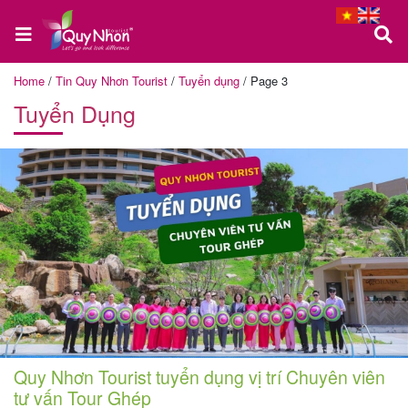
Home
/
Tin Quy Nhơn Tourist
/
Tuyển dụng
/
Page 3
Tuyển Dụng
Trang
chủ
Tour
Quy
Nhơn
Tour
Quy Nhơn Tourist tuyển dụng vị trí Chuyên viên
Phú
tư vấn Tour Ghép
Yên