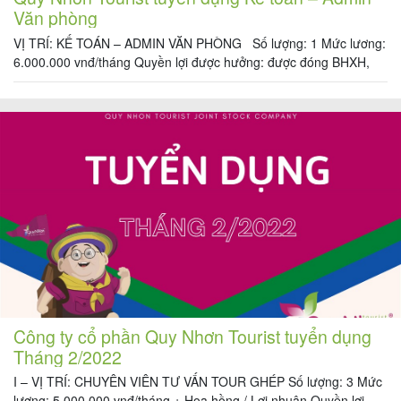
Văn phòng
VỊ TRÍ: KẾ TOÁN – ADMIN VĂN PHÒNG Số lượng: 1 Mức lương:
6.000.000 vnđ/tháng Quyền lợi được hưởng: được đóng BHXH,
BHYT theo luật định, được thưởng lương tháng 13 và thưởng cuối
năm, du lịch thường niên Mô tả công việc: + Làm công tác đi
lương, theo dõi BHXH + Tổng kết hoá […]
Công ty cổ phần Quy Nhơn Tourist tuyển dụng
Tháng 2/2022
I – VỊ TRÍ: CHUYÊN VIÊN TƯ VẤN TOUR GHÉP Số lượng: 3 Mức
lương: 5.000.000 vnđ/tháng + Hoa hồng / Lợi nhuận Quyền lợi