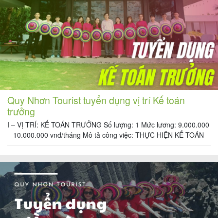
khách
hàng
Tuyển
dụng
Quy Nhơn Tourist tuyển dụng vị trí Kế toán
trưởng
Liên
I – VỊ TRÍ: KẾ TOÁN TRƯỞNG Số lượng: 1 Mức lương: 9.000.000
hệ
– 10.000.000 vnđ/tháng Mô tả công việc: THỰC HIỆN KẾ TOÁN
TỔNG HỢP CHO 3 ĐƠN VỊ THUỘC TỔNG CÔNG TY (TRONG
ĐÓ: MẢNG DU LỊCH VÀ MẢNG NHÀ HÀNG) THEO CÁC CÔNG
VIỆC SAU: 1. Chịu trách nhiệm quản lý hồ […]