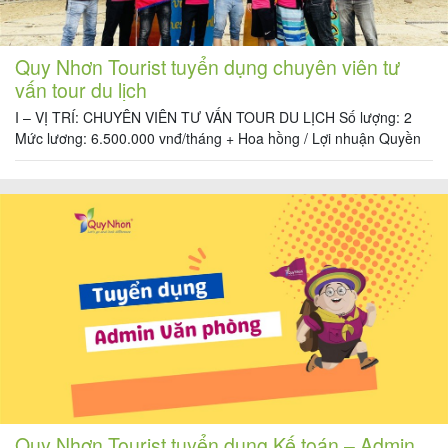
Quy Nhơn Tourist tuyển dụng chuyên viên tư
vấn tour du lịch
I – VỊ TRÍ: CHUYÊN VIÊN TƯ VẤN TOUR DU LỊCH Số lượng: 2
Mức lương: 6.500.000 vnđ/tháng + Hoa hồng / Lợi nhuận Quyền
lợi được hưởng: + Lương khởi điểm: 6.500.000đ + hoa hồng theo
hợp đồng, hiệu quả công việc. + Hỗ trợ tiền điện thoại + Cung
cấp công cụ làm việc văn […]
Quy Nhơn Tourist tuyển dụng Kế toán – Admin