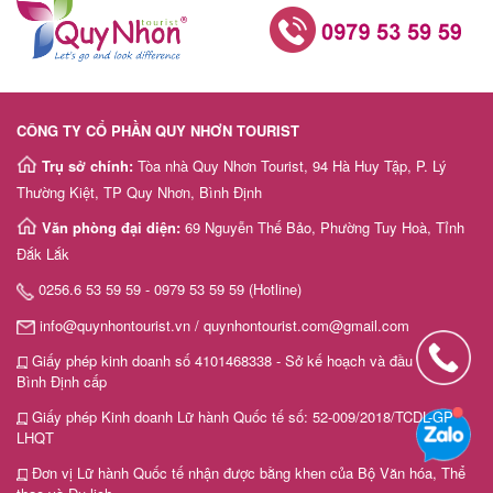
CÔNG TY CỔ PHẦN QUY NHƠN TOURIST
Trụ sở chính:
Tòa nhà Quy Nhơn Tourist, 94 Hà Huy Tập, P. Lý
Thường Kiệt, TP Quy Nhơn, Bình Định
Văn phòng đại diện:
69 Nguyễn Thế Bảo, Phường Tuy Hoà, Tỉnh
Đắk Lắk
0256.6 53 59 59 - 0979 53 59 59 (Hotline)
info@quynhontourist.vn / quynhontourist.com@gmail.com
Giấy phép kinh doanh số 4101468338 - Sở kế hoạch và đầu tư tỉnh
Bình Định cấp
Giấy phép Kinh doanh Lữ hành Quốc tế số: 52-009/2018/TCDL-GP
LHQT
Đơn vị Lữ hành Quốc tế nhận được bằng khen của Bộ Văn hóa, Thể