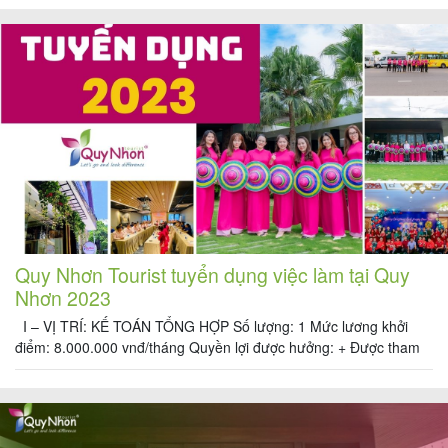
hợp đồng, hiệu quả công việc. + Hỗ trợ tiền điện thoại + Cung
cấp công cụ làm việc văn […]
Tin
du
lịch
Về
Quy
Quy Nhơn Tourist tuyển dụng việc làm tại Quy
Nhơn
Nhơn 2023
Tourist
I – VỊ TRÍ: KẾ TOÁN TỔNG HỢP Số lượng: 1 Mức lương khởi
điểm: 8.000.000 vnđ/tháng Quyền lợi được hưởng: + Được tham
gia đầy đủ các loại BHXH, BHYT, BHTN theo quy định của luật lao
động. + Được nghỉ dưỡng, du lịch hàng năm. + Thưởng lễ, tết +
Cảm
Lương tháng […]
nhận