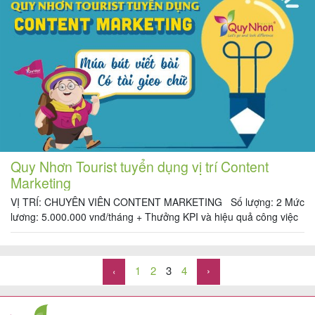
Quy Nhơn Tourist tuyển dụng vị trí Content
Marketing
VỊ TRÍ: CHUYÊN VIÊN CONTENT MARKETING Số lượng: 2 Mức
lương: 5.000.000 vnđ/tháng + Thưởng KPI và hiệu quả công việc
Quyền lợi được hưởng: được đóng BHXH, BHYT theo luật định,
được thưởng lương tháng 13 và thưởng cuối năm, du lịch thường
niên Mô tả công việc: + Viết các bài giới thiệu sản […]
1
2
3
4
›
‹