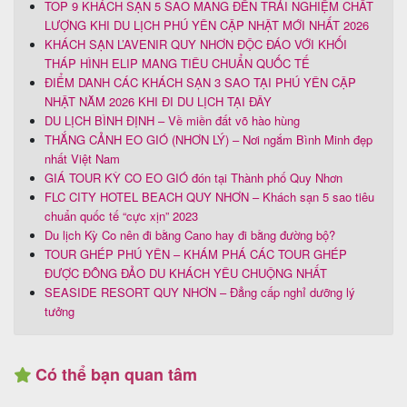
TOP 9 KHÁCH SẠN 5 SAO MANG ĐẾN TRẢI NGHIỆM CHẤT
LƯỢNG KHI DU LỊCH PHÚ YÊN CẬP NHẬT MỚI NHẤT 2026
KHÁCH SẠN L’AVENIR QUY NHƠN ĐỘC ĐÁO VỚI KHỐI
THÁP HÌNH ELIP MANG TIÊU CHUẨN QUỐC TẾ
ĐIỂM DANH CÁC KHÁCH SẠN 3 SAO TẠI PHÚ YÊN CẬP
NHẬT NĂM 2026 KHI ĐI DU LỊCH TẠI ĐÂY
DU LỊCH BÌNH ĐỊNH – Về miền đất võ hào hùng
THẮNG CẢNH EO GIÓ (NHƠN LÝ) – Nơi ngắm Bình Minh đẹp
nhất Việt Nam
GIÁ TOUR KỲ CO EO GIÓ đón tại Thành phố Quy Nhơn
FLC CITY HOTEL BEACH QUY NHƠN – Khách sạn 5 sao tiêu
chuẩn quốc tế “cực xịn” 2023
Du lịch Kỳ Co nên đi bằng Cano hay đi bằng đường bộ?
TOUR GHÉP PHÚ YÊN – KHÁM PHÁ CÁC TOUR GHÉP
ĐƯỢC ĐÔNG ĐẢO DU KHÁCH YÊU CHUỘNG NHẤT
SEASIDE RESORT QUY NHƠN – Đẳng cấp nghỉ dưỡng lý
tưởng
Có thể bạn quan tâm