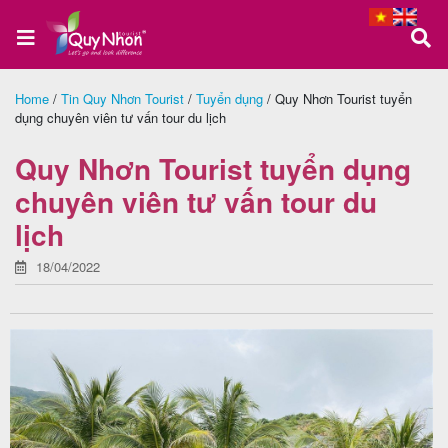
Home
/
Tin Quy Nhơn Tourist
/
Tuyển dụng
/
Quy Nhơn Tourist tuyển
dụng chuyên viên tư vấn tour du lịch
Trang
chủ
Quy Nhơn Tourist tuyển dụng
chuyên viên tư vấn tour du
lịch
Tour
Quy
18/04/2022
Nhơn
Tour
Phú
Yên