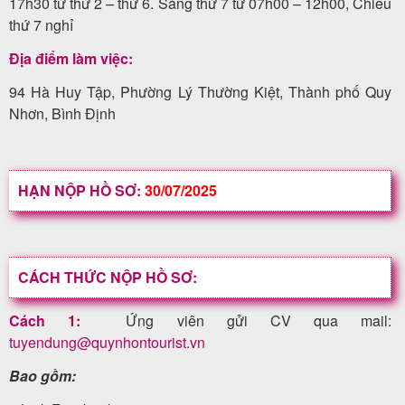
17h30 từ thứ 2 – thứ 6. Sáng thứ 7 từ 07h00 – 12h00, Chiều
thứ 7 nghỉ
Địa điểm làm việc:
94 Hà Huy Tập, Phường Lý Thường Kiệt, Thành phố Quy
Nhơn, Bình Định
HẠN NỘP HỒ SƠ:
30/07/2025
CÁCH THỨC NỘP HỒ SƠ:
Cách 1:
Ứng viên gửi CV qua mail:
tuyendung@quynhontourist.vn
Bao gồm: