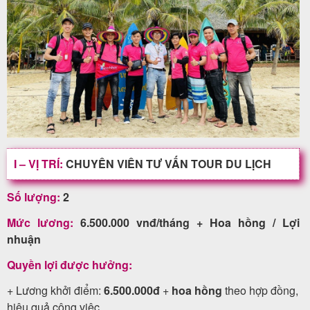
Tour
trong
nước
Combo
I – VỊ TRÍ:
CHUYÊN VIÊN TƯ VẤN TOUR DU LỊCH
Quy
Số lượng:
2
Nhơn
Mức lương:
6.500.000 vnđ/tháng + Hoa hồng / Lợi
nhuận
Lịch
Quyền lợi được hưởng:
khởi
+ Lương khởi điểm:
6.500.000đ
+
hoa hồng
theo hợp đồng,
hành
hiệu quả công việc.