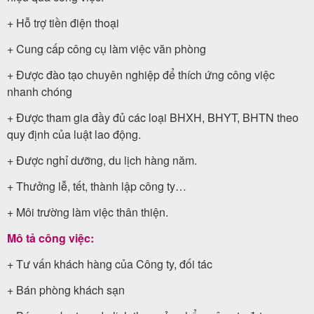
+ Hỗ trợ tiền điện thoại
+ Cung cấp công cụ làm việc văn phòng
Tin
+ Được đào tạo chuyên nghiệp để thích ứng công việc
du
nhanh chóng
lịch
+ Được tham gia đầy đủ các loại BHXH, BHYT, BHTN theo
quy định của luật lao động.
Về
+ Được nghỉ dưỡng, du lịch hàng năm.
Quy
+ Thưởng lễ, tết, thành lập công ty…
Nhơn
+ Môi trường làm việc thân thiện.
Tourist
Mô tả công việc:
+ Tư vấn khách hàng của Công ty, đối tác
Cảm
+ Bán phòng khách sạn
nhận