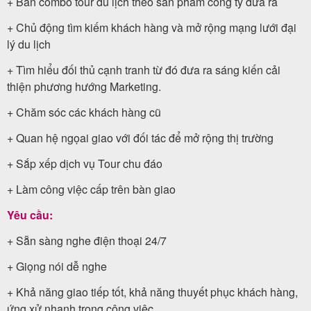
+ Bán combo tour du lịch theo sản phẩm công ty đưa ra
khách
+ Chủ động tìm kiếm khách hàng và mở rộng mạng lưới đại
hàng
lý du lịch
+ Tìm hiểu đối thủ cạnh tranh từ đó đưa ra sáng kiến cải
thiện phương hướng Marketing.
Tuyển
+ Chăm sóc các khách hàng cũ
dụng
+ Quan hệ ngọai giao với đối tác để mở rộng thị trường
+ Sắp xếp dịch vụ Tour chu đáo
Liên
+ Làm công việc cấp trên bàn giao
hệ
Yêu cầu:
+ Sẵn sàng nghe điện thoại 24/7
+ Giọng nói dễ nghe
+ Khả năng giao tiếp tốt, khả năng thuyết phục khách hàng,
ứng xử nhanh trong công việc.