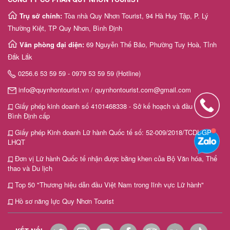
Trụ sở chính:
Tòa nhà Quy Nhơn Tourist, 94 Hà Huy Tập, P. Lý
Thường Kiệt, TP Quy Nhơn, Bình Định
Văn phòng đại diện:
69 Nguyễn Thế Bảo, Phường Tuy Hoà, Tỉnh
Đắk Lắk
0256.6 53 59 59 - 0979 53 59 59 (Hotline)
info@quynhontourist.vn / quynhontourist.com@gmail.com
Giấy phép kinh doanh số 4101468338 - Sở kế hoạch và đầu tư tỉnh
Bình Định cấp
Giấy phép Kinh doanh Lữ hành Quốc tế số: 52-009/2018/TCDL-GP
LHQT
Đơn vị Lữ hành Quốc tế nhận được bằng khen của Bộ Văn hóa, Thể
thao và Du lịch
Top 50 "Thương hiệu dẫn đầu Việt Nam trong lĩnh vực Lữ hành"
Hồ sơ năng lực Quy Nhơn Tourist