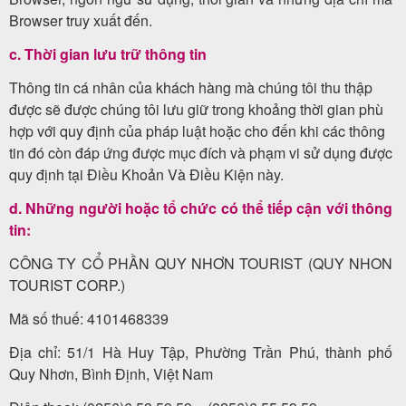
Browser truy xuất đến.
c. Thời gian lưu trữ thông tin
Tin
Thông tin cá nhân của khách hàng mà chúng tôi thu thập
du
được sẽ được chúng tôi lưu giữ trong khoảng thời gian phù
lịch
hợp với quy định của pháp luật hoặc cho đến khi các thông
tin đó còn đáp ứng được mục đích và phạm vi sử dụng được
quy định tại Điều Khoản Và Điều Kiện này.
Về
d. Những người hoặc tổ chức có thể tiếp cận với thông
Quy
tin:
Nhơn
CÔNG TY CỔ PHẦN QUY NHƠN TOURIST (QUY NHON
TOURIST CORP.)
Tourist
Mã số thuế: 4101468339
Địa chỉ: 51/1 Hà Huy Tập, Phường Trần Phú, thành phố
Cảm
Quy Nhơn, Bình Định, Việt Nam
nhận