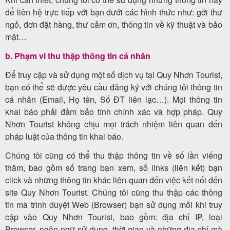
để liên hệ trực tiếp với bạn dưới các hình thức như: gởi thư
ngỏ, đơn đặt hàng, thư cảm ơn, thông tin về kỹ thuật và bảo
mật…
Tour
b. Phạm vi thu thập thông tin cá nhân
trong
nước
Để truy cập và sử dụng một số dịch vụ tại Quy Nhơn Tourist,
bạn có thể sẽ được yêu cầu đăng ký với chúng tôi thông tin
cá nhân (Email, Họ tên, Số ĐT liên lạc…). Mọi thông tin
khai báo phải đảm bảo tính chính xác và hợp pháp. Quy
Combo
Nhơn Tourist không chịu mọi trách nhiệm liên quan đến
Quy
pháp luật của thông tin khai báo.
Nhơn
Chúng tôi cũng có thể thu thập thông tin về số lần viếng
thăm, bao gồm số trang bạn xem, số links (liên kết) bạn
click và những thông tin khác liên quan đến việc kết nối đến
site Quy Nhơn Tourist. Chúng tôi cũng thu thập các thông
Lịch
tin mà trình duyệt Web (Browser) bạn sử dụng mỗi khi truy
khởi
cập vào Quy Nhơn Tourist, bao gồm: địa chỉ IP, loại
hành
Browser, ngôn ngữ sử dụng, thời gian và những địa chỉ mà