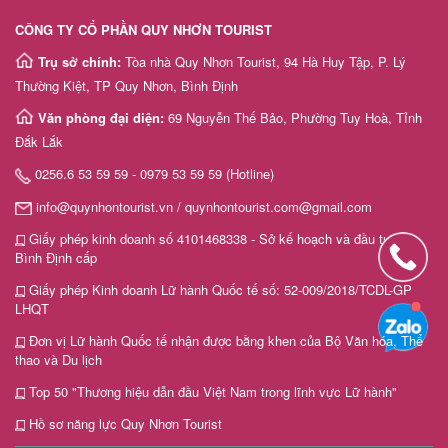
CÔNG TY CỔ PHẦN QUY NHƠN TOURIST
Trụ sở chính:
Tòa nhà Quy Nhơn Tourist, 94 Hà Huy Tập, P. Lý
Thường Kiệt, TP Quy Nhơn, Bình Định
Văn phòng đại diện:
69 Nguyễn Thế Bảo, Phường Tuy Hoà, Tỉnh
Đắk Lắk
0256.6 53 59 59 - 0979 53 59 59 (Hotline)
info@quynhontourist.vn / quynhontourist.com@gmail.com
Giấy phép kinh doanh số 4101468338 - Sở kế hoạch và đầu tư tỉnh
Bình Định cấp
Giấy phép Kinh doanh Lữ hành Quốc tế số: 52-009/2018/TCDL-GP
LHQT
Đơn vị Lữ hành Quốc tế nhận được bằng khen của Bộ Văn hóa, Thể
thao và Du lịch
Top 50 "Thương hiệu dẫn đầu Việt Nam trong lĩnh vực Lữ hành"
Hồ sơ năng lực Quy Nhơn Tourist