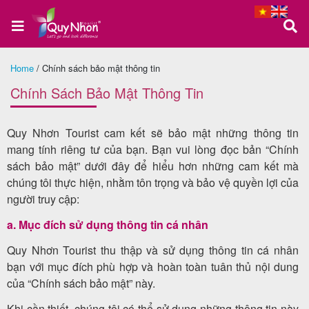
Home
/
Chính sách bảo mật thông tin
Trang
Chính Sách Bảo Mật Thông Tin
chủ
Quy Nhơn Tourist cam kết sẽ bảo mật những thông tin
mang tính riêng tư của bạn. Bạn vui lòng đọc bản “Chính
Tour
sách bảo mật” dưới đây để hiểu hơn những cam kết mà
chúng tôi thực hiện, nhằm tôn trọng và bảo vệ quyền lợi của
Quy
người truy cập:
Nhơn
a. Mục đích sử dụng thông tin cá nhân
Quy Nhơn Tourist thu thập và sử dụng thông tin cá nhân
Tour
bạn với mục đích phù hợp và hoàn toàn tuân thủ nội dung
của “Chính sách bảo mật” này.
Phú
Yên
Khi cần thiết, chúng tôi có thể sử dụng những thông tin này