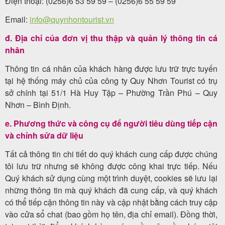
Điện thoại: (0256)6 53 59 59 – (0256)6 55 59 59
khách
Email:
info@quynhontourist.vn
hàng
đ. Địa chỉ của đơn vị thu thập và quản lý thông tin cá
nhân
Tuyển
Thông tin cá nhân của khách hàng được lưu trữ trực tuyến
tại hệ thống máy chủ của công ty Quy Nhơn Tourist có trụ
dụng
sở chính tại 51/1 Hà Huy Tập – Phường Trần Phú – Quy
Nhơn – Bình Định.
e. Phương thức và công cụ để người tiêu dùng tiếp cận
Liên
và chỉnh sửa dữ liệu
hệ
Tất cả thông tin chi tiết do quý khách cung cấp được chúng
tôi lưu trữ nhưng sẽ không được công khai trực tiếp. Nếu
Quý khách sử dụng cùng một trình duyệt, cookies sẽ lưu lại
những thông tin mà quý khách đã cung cấp, và quý khách
có thể tiếp cận thông tin này và cập nhật bằng cách truy cập
vào cửa sổ chat (bao gồm họ tên, địa chỉ email). Đồng thời,