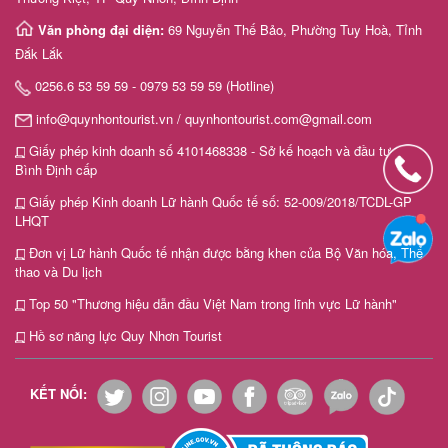
khách
Văn phòng đại diện:
69 Nguyễn Thế Bảo, Phường Tuy Hoà, Tỉnh
hàng
Đắk Lắk
0256.6 53 59 59 - 0979 53 59 59 (Hotline)
info@quynhontourist.vn / quynhontourist.com@gmail.com
Tuyển
Giấy phép kinh doanh số 4101468338 - Sở kế hoạch và đầu tư tỉnh
dụng
Bình Định cấp
Giấy phép Kinh doanh Lữ hành Quốc tế số: 52-009/2018/TCDL-GP
LHQT
Liên
Đơn vị Lữ hành Quốc tế nhận được bằng khen của Bộ Văn hóa, Thể
thao và Du lịch
hệ
Top 50 "Thương hiệu dẫn đầu Việt Nam trong lĩnh vực Lữ hành"
Hồ sơ năng lực Quy Nhơn Tourist
KẾT NỐI: