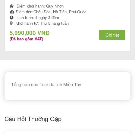
Điểm khởi hành:
Quy Nhơn
Điểm đến:
Châu Đốc, Hà Tiên, Phú Quốc
Lịch trình:
4 ngày 3 đêm
Khởi hành từ: Thứ 5 hàng tuần
Tour
5,990,000 VNĐ
trong
Chi tiết
(Đã bao gồm VAT)
nước
Combo
Quy
Tổng hợp các Tour du lịch Miền Tây
Nhơn
Lịch
Câu Hỏi Thường Gặp
khởi
hành