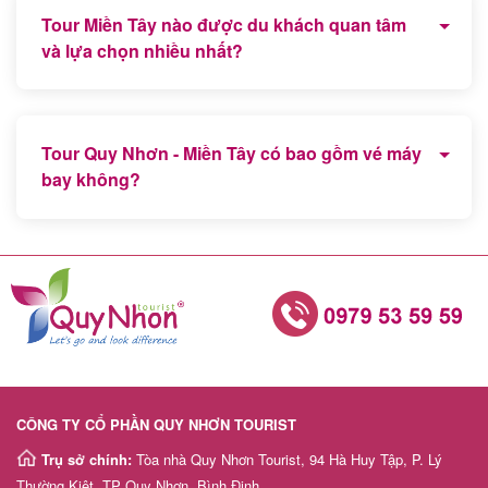
Tour Miền Tây nào được du khách quan tâm
và lựa chọn nhiều nhất?
Tin
Tour Tiền Giang - Vĩnh Long - Bến Tre - Cần Thơ là
du
chương trình tour được nhiều du khách lựa chọn và
lịch
Tour Quy Nhơn - Miền Tây có bao gồm vé máy
đăng ký nhất hiện nay.
bay không?
Có, Tour trọn gói đã bao gồm vé máy bay khứ hồi
Về
chặng Quy Nhơn - Hồ Chí Minh.
Quy
Nhơn
Tourist
CÔNG TY CỔ PHẦN QUY NHƠN TOURIST
Cảm
Trụ sở chính:
Tòa nhà Quy Nhơn Tourist, 94 Hà Huy Tập, P. Lý
nhận
Thường Kiệt, TP Quy Nhơn, Bình Định