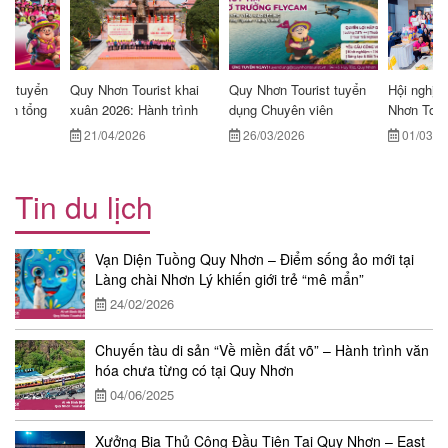
24/02/2026
tỉnh Gia Lai năm 2026
năng
lượng mới
trưởng bền vững
20/05/2026
26/03/2026
08/06/2026
21/04/2026
01/03/2026
10/07/2026
st tuyển
Quy Nhơn Tourist khai
Quy Nhơn Tourist tuyển
Hội nghị t
toán tổng
xuân 2026: Hành trình
dụng Chuyên viên
Nhơn Tour
ại Quy
kính lễ đầu năm – Khơi
Marketing biết sử dụng
Gắn kết n
21/04/2026
26/03/2026
01/03/2
nguồn năng lượng mới
FLYCAM
đến tăng 
Tin du lịch
Vạn Diện Tuồng Quy Nhơn – Điểm sống ảo mới tại
Làng chài Nhơn Lý khiến giới trẻ “mê mẩn”
24/02/2026
Chuyến tàu di sản “Về miền đất võ” – Hành trình văn
hóa chưa từng có tại Quy Nhơn
04/06/2025
Xưởng Bia Thủ Công Đầu Tiên Tại Quy Nhơn – East