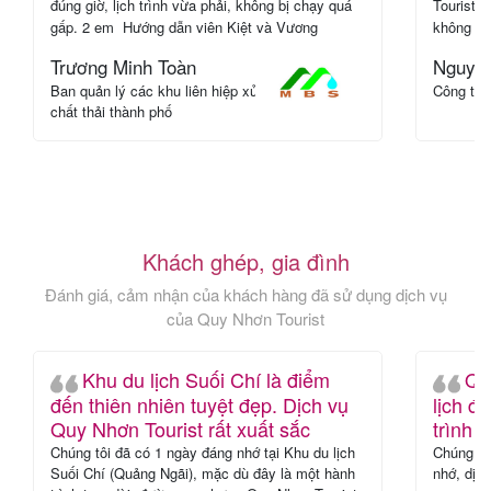
c
đúng giờ, lịch trình vừa phải, không bị chạy quá
Tourist 
gấp. 2 em Hướng dẫn viên Kiệt và Vương
không ph
chuyên nghiệp, nhiệt tình, vui vẻ, hay nhắc đoàn
mỗi chuy
Trương Minh Toàn
Nguyễn
chụp hình, hỗ trợ mọi người khá kỹ nên đi đông
này, cả 
Ban quản lý các khu liên hiệp xử lý
Công ty
mà vẫn thấy nhẹ nhàng.
đẹp. Nga
chất thải thành phố
tranh thủ
đầu tiên
dẫn viên
quá lâu.
Khách ghép, gia đình
Đánh giá, cảm nhận của khách hàng đã sử dụng dịch vụ
của Quy Nhơn Tourist
Khu du lịch Suối Chí là điểm
Qu
đến thiên nhiên tuyệt đẹp. Dịch vụ
lịch đ
Quy Nhơn Tourist rất xuất sắc
trình 
Chúng tôi đã có 1 ngày đáng nhớ tại Khu du lịch
Chúng tôi
Suối Chí (Quảng Ngãi), mặc dù đây là một hành
nhớ, dịc