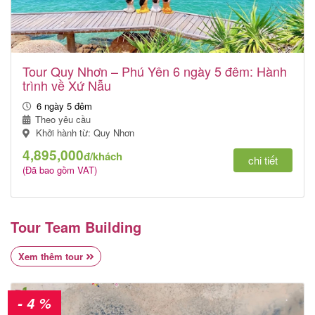
Tour Quy Nhơn – Phú Yên 6 ngày 5 đêm: Hành
trình về Xứ Nẫu
6 ngày 5 đêm
Theo yêu cầu
Khởi hành từ: Quy Nhơn
4,895,000
đ/khách
chi tiết
(Đã bao gồm VAT)
Tour Team Building
Xem thêm tour
- 4 %