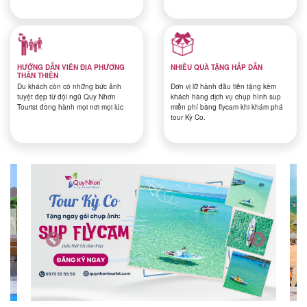
Tin
HƯỚNG DẪN VIÊN ĐỊA PHƯƠNG
NHIỀU QUÀ TẶNG HẤP DẪN
du
THÂN THIỆN
Du khách còn có những bức ảnh
Đơn vị lữ hành đầu tiên tặng kèm
lịch
tuyệt đẹp từ đội ngũ Quy Nhơn
khách hàng dịch vụ chụp hình sup
Tourist đồng hành mọi nơi mọi lúc
miễn phí bằng flycam khi khám phá
tour Kỳ Co.
Về
Quy
Nhơn
Tourist
Cảm
nhận