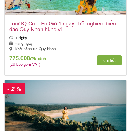
Tour Kỳ Co – Eo Gió 1 ngày: Trải nghiệm biển
đảo Quy Nhơn hùng vĩ
1 Ngày
Hàng ngày
Khởi hành từ: Quy Nhơn
775,000
đ/khách
chi tiết
(Đã bao gồm VAT)
- 2 %