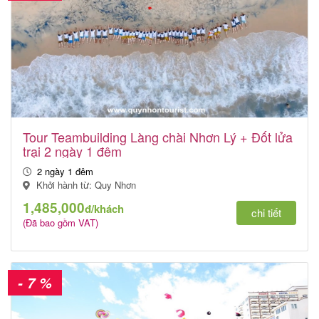
Tour Teambuilding Làng chài Nhơn Lý + Đốt lửa
trại 2 ngày 1 đêm
2 ngày 1 đêm
Khởi hành từ: Quy Nhơn
1,485,000
đ/khách
chi tiết
(Đã bao gồm VAT)
- 7 %