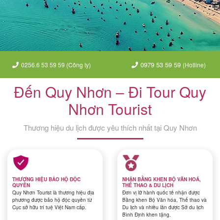
Tour
trong
0979 53 59 59
0256.6 53 59 59 (Công ty)
(Hotline)
nước
Đến Quy Nhơn – Đi Tour Quy
Nhơn Tourist
Combo
Thương hiệu du lịch được yêu thích nhất tại Quy Nhơn
Quy
Nhơn
THƯƠNG HIỆU BẢO HỘ ĐỘC
NHẬN BẰNG KHEN BỘ VĂN HOÁ,
Lịch
QUYỀN
THỂ THAO & DU LỊCH
Quy Nhơn Tourist là thương hiệu địa
Đơn vị lữ hành quốc tế nhận được
khởi
phương được bảo hộ độc quyền từ
Bằng khen Bộ Văn hóa, Thể thao và
Cục sở hữu trí tuệ Việt Nam cấp.
Du lịch và nhiều lần được Sở du lịch
hành
Bình Định khen tặng.