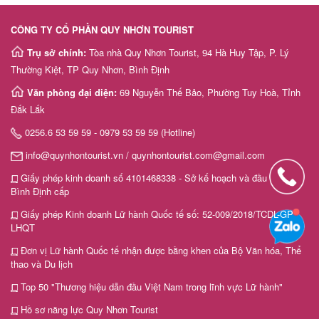
CÔNG TY CỔ PHẦN QUY NHƠN TOURIST
Trụ sở chính:
Tòa nhà Quy Nhơn Tourist, 94 Hà Huy Tập, P. Lý
Thường Kiệt, TP Quy Nhơn, Bình Định
Văn phòng đại diện:
69 Nguyễn Thế Bảo, Phường Tuy Hoà, Tỉnh
Đắk Lắk
0256.6 53 59 59 - 0979 53 59 59 (Hotline)
info@quynhontourist.vn / quynhontourist.com@gmail.com
Giấy phép kinh doanh số 4101468338 - Sở kế hoạch và đầu tư tỉnh
Bình Định cấp
Giấy phép Kinh doanh Lữ hành Quốc tế số: 52-009/2018/TCDL-GP
LHQT
Đơn vị Lữ hành Quốc tế nhận được bằng khen của Bộ Văn hóa, Thể
thao và Du lịch
Top 50 "Thương hiệu dẫn đầu Việt Nam trong lĩnh vực Lữ hành"
Hồ sơ năng lực Quy Nhơn Tourist