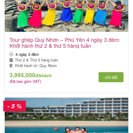
Tour ghép Quy Nhơn – Phú Yên 4 ngày 3 đêm:
Khởi hành thứ 2 & thứ 5 hàng tuần
4 ngày 3 đêm
Thứ 2 & Thứ 5 hàng tuần
Khởi hành từ: Quy Nhơn
3,995,000
đ/khách
chi tiết
(Đã bao gồm VAT)
- 5 %