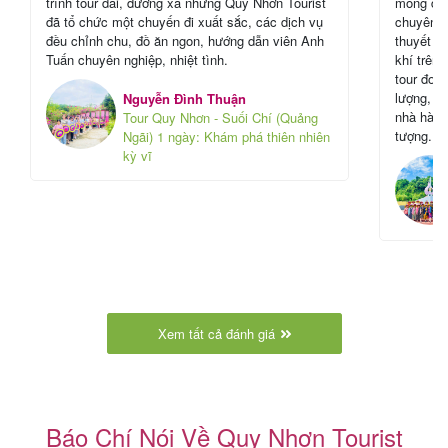
trình tour dài, đường xa nhưng Quy Nhơn Tourist
mong đợi
đã tổ chức một chuyến đi xuất sắc, các dịch vụ
chuyên ng
đều chỉnh chu, đồ ăn ngon, hướng dẫn viên Anh
thuyết mì
Tuấn chuyên nghiệp, nhiệt tình.
khí trên 
tour đoà
lượng, c
Nguyễn Đình Thuận
nhà hàng
Tour Quy Nhơn - Suối Chí (Quảng
tượng.
Ngãi) 1 ngày: Khám phá thiên nhiên
kỳ vĩ
Xem tất cả đánh giá
Báo Chí Nói Về Quy Nhơn Tourist