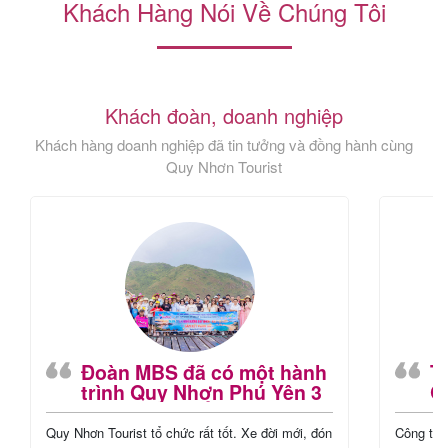
Khách Hàng Nói Về Chúng Tôi
Khách đoàn, doanh nghiệp
Khách hàng doanh nghiệp đã tin tưởng và đồng hành cùng
Quy Nhơn Tourist
Đoàn MBS đã có một hành
T
trình Quy Nhơn Phú Yên 3
Q
ngày 2 đêm rất trọn vẹn,
To
đáng nhớ
s
Quy Nhơn Tourist tổ chức rất tốt. Xe đời mới, đón
Công ty 