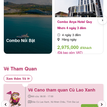
›
Combo Anya Hotel Quy
Nhơn 4 ngày 3 đêm
4 ngày 3 đêm
Hàng ngày
Combo Nổi Bật
2,975,000
đ/khách
(Đã bao gồm VAT)
Vé Tham Quan
Xem thêm Vé
Vé Cano tham quan Cù Lao Xanh
Mở cửa: 06:00 - 17:00
Đảo Cù Lao Xanh, Xã Nhơn Châu, Tỉnh Gia Lai