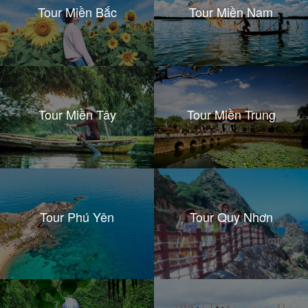
Tour Miền Bắc
Tour Miền Nam
Tour Miền Tây
Tour Miền Trung
Tour Phú Yên
Tour Quy Nhơn