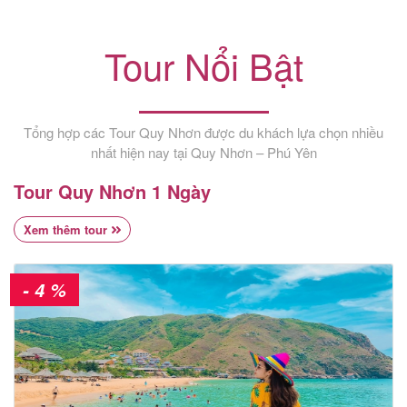
khách
hàng
Tour Nổi Bật
Tuyển
Tổng hợp các Tour Quy Nhơn được du khách lựa chọn nhiều
dụng
nhất hiện nay tại Quy Nhơn – Phú Yên
Tour Quy Nhơn 1 Ngày
Liên
Xem thêm tour
hệ
- 4 %