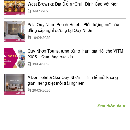
West Brewing: Địa Điểm “Chill” Đỉnh Cao Với Kiến
Trúc Độc Đáo
04/05/2025
Sala Quy Nhon Beach Hotel – Biểu tượng mới của
đẳng cấp nghỉ dưỡng tại Quy Nhơn
10/04/2025
Quy Nhơn Tourist tưng bừng tham gia Hội chợ VITM
2025 – Quà tặng cực xịn
09/04/2025
A’Dor Hotel & Spa Quy Nhơn – Tinh tế mỗi không
gian, riêng biệt mỗi trải nghiệm
20/03/2025
Xem thêm tin