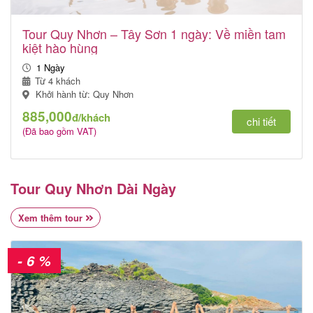
Tour Quy Nhơn – Tây Sơn 1 ngày: Về miền tam
kiệt hào hùng
1 Ngày
Từ 4 khách
Khởi hành từ: Quy Nhơn
885,000
đ/khách
chi tiết
(Đã bao gồm VAT)
Tour Quy Nhơn Dài Ngày
Xem thêm tour
- 6 %