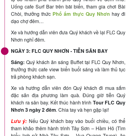
Uống cafe Surf Bar trên bãi biển, tham gia chơi Bài
Chòi, thưởng thức
Phố ẩm thực Quy Nhơn
hay đi
dạo chợ đêm…
Xe và hướng dẫn viên đưa Quý khách về lại FLC Quy
Nhơn nghỉ đêm.
NGÀY 3: FLC QUY NHƠN - TIỄN SÂN BAY
Sáng:
Quý khách ăn sáng Buffet tại FLC Quy Nhơn,
thưởng thức cafe view biển buổi sáng và làm thủ tục
trả phòng khách sạn.
Xe và hướng dẫn viên đón Quý khách đi mua sắm
đặc sản địa phương làm quà. Đúng giờ tiễn Quý
khách ra sân bay. Kết thúc hành trình
Tour FLC Quy
Nhơn 3 ngày 2 đêm
. Chia tay và hẹn gặp lại!
Lưu ý:
Nếu Quý khách bay vào buổi chiều, có thể
tham khảo thêm hành trình Tây Sơn – Hầm Hô (Tìm
hiểu lịch sử Nhà Tây Sơn – Vua Quang Trung), ăn