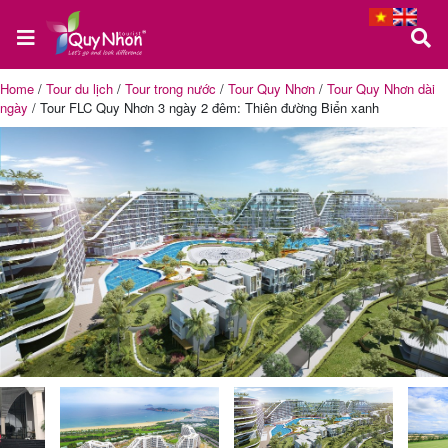
Home
/
Tour du lịch
/
Tour trong nước
/
Tour Quy Nhơn
/
Tour Quy Nhơn dài
ngày
/
Tour FLC Quy Nhơn 3 ngày 2 đêm: Thiên đường Biển xanh
Trang
chủ
Tour
Quy
Nhơn
Tour
Phú
Yên