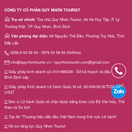
CÔNG TY CỔ PHẦN QUY NHƠN TOURIST
Trụ sở chính:
Tòa nhà Quy Nhơn Tourist, 94 Hà Huy Tập, P. Lý
Thường Kiệt, TP Quy Nhơn, Bình Định
Văn phòng đại diện:
69 Nguyễn Thế Bảo, Phường Tuy Hoà, Tỉnh
Đắk Lắk
0256.6 53 59 59 - 0979 53 59 59 (Hotline)
info@quynhontourist.vn / quynhontourist.com@gmail.com
Giấy phép kinh doanh số 4101468338 - Sở kế hoạch và đầu tư tỉnh
Bình Định cấp
Giấy phép Kinh doanh Lữ hành Quốc tế số: 52-009/2018/TCDL-GP
LHQT
Đơn vị Lữ hành Quốc tế nhận được bằng khen của Bộ Văn hóa, Thể
thao và Du lịch
Top 50 "Thương hiệu dẫn đầu Việt Nam trong lĩnh vực Lữ hành"
Hồ sơ năng lực Quy Nhơn Tourist