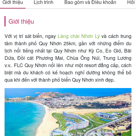
Giới thiệu
Lịch trình
Bao gồm và Điều khoản
Hỏi
Giới thiệu
Tin
du
Với vị trí sát biển, ngay
Làng chài Nhơn Lý
và cách trung
lịch
tâm thành phố Quy Nhơn 25km, gần với những điểm du
lịch nổi tiếng nhất tại Quy Nhơn như Kỳ Co, Eo Gió, Bãi
Dứa, Đồi cát Phương Mai, Chùa Ông Núi, Trung Lương
v.v.. FLC Quy Nhơn nổi lên như một resort đẳng cấp, cách
Về
biệt mà du khách có kế hoạch nghỉ dưỡng không thể bỏ
Quy
qua khi đến với thành phố biển Quy Nhơn xinh đẹp.
Nhơn
Tourist
Cảm
nhận