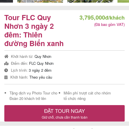
Tour FLC Quy
3,795,000
đ/khách
Tour
Nhơn 3 ngày 2
(Đã bao gồm VAT)
đêm: Thiên
trong
đường Biển xanh
nước
Khởi hành từ:
Quy Nhơn
Điểm đến:
FLC Quy Nhơn
Combo
Lịch trình:
3 ngày 2 đêm
Quy
Khởi hành:
Theo yêu cầu
Nhơn
Tặng dịch vụ Photo Tour cho
Miễn phí trượt cát cho nhóm
Đoàn 20 khách trở lên
tổ chức riêng
Lịch
ĐẶT TOUR NGAY
khởi
Giữ chỗ, chưa cần thanh toán
hành