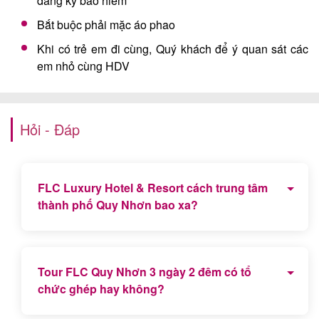
đăng ký bảo hiểm
Bắt buộc phải mặc áo phao
Khi có trẻ em đi cùng, Quý khách để ý quan sát các
em nhỏ cùng HDV
Hỏi - Đáp
FLC Luxury Hotel & Resort cách trung tâm
thành phố Quy Nhơn bao xa?
FLC Quy Nhơn cách trung tâm thành phố 22km.
Quý khách mất khoảng gần 30 phút để di chuyển từ
Tour FLC Quy Nhơn 3 ngày 2 đêm có tổ
Quy Nhơn sang FLC Luxury Hotel & Resort.
chức ghép hay không?