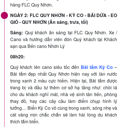
hàng FLC Quy Nhơn.
NGÀY 2: FLC QUY NHƠN - KỲ CO - BÃI DỨA - EO
GIÓ - QUY NHƠN (Ăn sáng, trưa, tối)
Sáng:
Quý khách ăn sáng tại FLC Quy Nhơn. Xe /
Cano và hướng dẫn viên đón Quý khách tại Khách
sạn qua Bến cano Nhơn Lý
08h20:
Quý khách lên cano siêu tốc đến
Bãi tắm Kỳ Co
–
Bãi tắm đẹp nhất Quy Nhơn hiện nay với làn nước
trong xanh 2 màu cực hiếm. Hiện tại, Bãi tắm được
trang bị và đầu tư thêm cơ sở hạ tầng như: chòi lá
cho du khách nghỉ mát, nhà vệ sinh tân tiến, phòng
thay đồ, hay các cây cầu làm điểm chụp hình lý
tưởng… Biển Kỳ Co vô cùng trong xanh, sóng nhẹ và
cát vàng mịn chắc chắn sẽ làm hài lòng du khách
thích tắm biển.