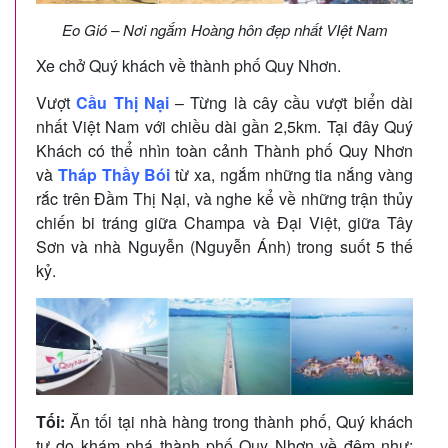
Eo Gió – Nơi ngắm Hoàng hôn đẹp nhất VIệt Nam
Xe chở Quý khách về thành phố Quy Nhơn.
Vượt
Cầu Thị Nại
– Từng là cây cầu vượt biển dài
nhất Việt Nam với chiều dài gần 2,5km. Tại đây Quý
Khách có thể nhìn toàn cảnh Thành phố Quy Nhơn
và
Tháp Thầy Bói
từ xa, ngắm những tia nắng vàng
rắc trên Đầm Thị Nại, và nghe kể về những trận thủy
chiến bi tráng giữa Champa và Đại Việt, giữa Tây
Sơn và nhà Nguyễn (Nguyễn Ánh) trong suốt 5 thế
kỷ.
Tối:
Ăn tối tại nhà hàng trong thành phố, Quý khách
tự do khám phá thành phố Quy Nhơn về đêm như: