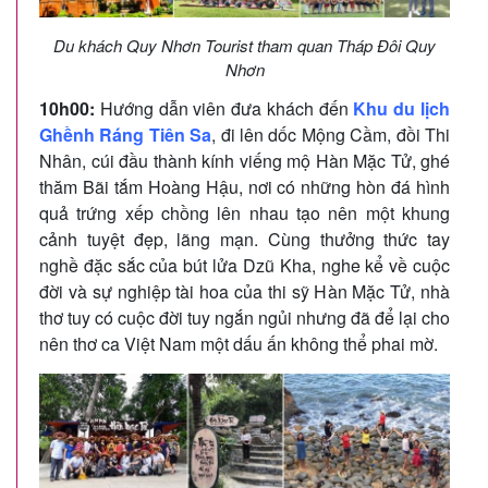
Du khách Quy Nhơn Tourist tham quan Tháp Đôi Quy
Nhơn
10h00:
Hướng dẫn viên đưa khách đến
Khu du lịch
Ghềnh Ráng Tiên Sa
, đi lên dốc Mộng Cầm, đồi Thi
Nhân, cúi đầu thành kính viếng mộ Hàn Mặc Tử, ghé
thăm Bãi tắm Hoàng Hậu, nơi có những hòn đá hình
quả trứng xếp chồng lên nhau tạo nên một khung
cảnh tuyệt đẹp, lãng mạn. Cùng thưởng thức tay
nghề đặc sắc của bút lửa Dzũ Kha, nghe kể về cuộc
đời và sự nghiệp tài hoa của thi sỹ Hàn Mặc Tử, nhà
thơ tuy có cuộc đời tuy ngắn ngủi nhưng đã để lại cho
nên thơ ca Việt Nam một dấu ấn không thể phai mờ.