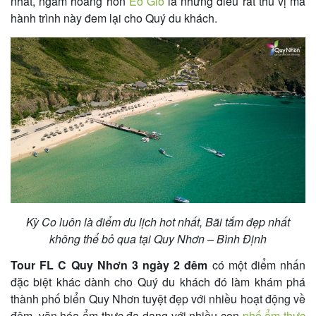
nhất, ngắm hoàng hôn
Eo Gió
là những điều rất thú vị mà
hành trình này đem lại cho Quý du khách.
Kỳ Co luôn là điểm du lịch hot nhất, Bãi tắm đẹp nhất
không thể bỏ qua tại Quy Nhơn – Bình Định
Tour FL C Quy Nhơn 3 ngày 2 đêm
có một điểm nhấn
đặc biệt khác dành cho Quý du khách đó làm khám phá
thành phố biển Quy Nhơn tuyệt đẹp với nhiều hoạt động về
đêm, văn hóa ẩm thực đa dạng với nhiều con
phố ẩm thực