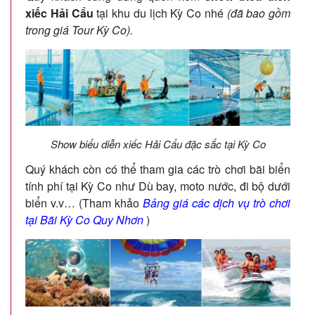
xiếc Hải Cẩu
tại khu du lịch Kỳ Co nhé
(đã bao gồm
trong giá Tour Kỳ Co).
Show biểu diễn xiếc Hải Cẩu đặc sắc tại Kỳ Co
Quý khách còn có thể tham gia các trò chơi bãi biển
tính phí tại Kỳ Co như Dù bay, moto nước, đi bộ dưới
biển v.v… (Tham khảo
Bảng giá các dịch vụ trò chơi
tại Bãi Kỳ Co Quy Nhơn
)