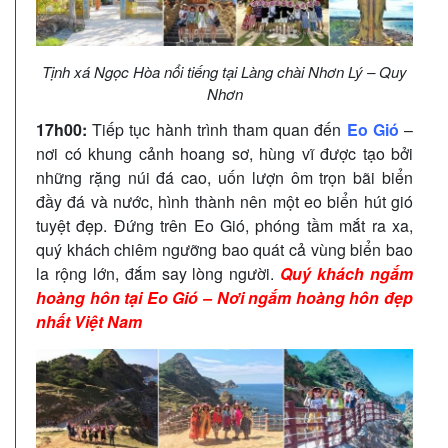
Tịnh xá Ngọc Hòa nổi tiếng tại Làng chài Nhơn Lý – Quy
Nhơn
17h00:
Tiếp tục hành trình tham quan đến
Eo Gió
–
nơi có khung cảnh hoang sơ, hùng vĩ được tạo bởi
những rặng núi đá cao, uốn lượn ôm trọn bãi biển
đầy đá và nước, hình thành nên một eo biển hút gió
tuyệt đẹp. Đứng trên Eo Gió, phóng tầm mắt ra xa,
quý khách chiêm ngưỡng bao quát cả vùng biển bao
la rộng lớn, đắm say lòng người.
Quý khách ngắm
hoàng hôn tại Eo Gió – Nơi ngắm hoàng hôn đẹp
nhất Việt Nam