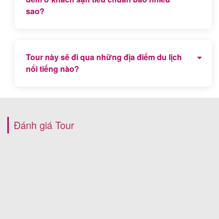
sao?
Khách sạn tiêu chuẩn 3 sao ngay trung tâm Pleiku -
Gia Lai
Tour này sẽ đi qua những địa điểm du lịch
nổi tiếng nào?
Cột mốc ngã ba Đông Dương, Bảo tàng Quang
Trung, Biển Hồ PLeiku, Rừng Thông trăm tuổi, Nhà
thờ gỗ Kon Tum... là những điểm du lịch nổi tiếng
Đánh giá Tour
nhất định bạn không thể bỏ qua.