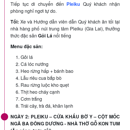
Tiếp tục di chuyển đến
Pleiku
Quý khách nhận
phòng nghỉ ngơi tự do.
Tối:
Xe và Hướng dẫn viên dẫn Quý khách ăn tối tại
nhà hàng phố núi trung tâm Pleiku (Gia Lai), thưởng
thức đặc sản
Gỏi Lá
nổi tiếng
Menu đặc sản:
Gỏi lá
Cá lóc nướng
Heo rừng hấp + bánh bao
Lẫu riêu cua bắp bò
Rau rừng luộc kho quẹt
Thịt heo cháy cạnh
Cơm trắng
Trái cây, trà đá, khăn lạnh
NGÀY 2: PLEIKU – CỬA KHẨU BỜ Y – CỘT MỐC
NGÃ BA ĐÔNG DƯƠNG - NHÀ THỜ GỖ KON TUM