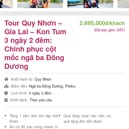
Tour Quy Nhơn –
2,695,000
đ/khách
Tour
Gia Lai – Kon Tum
(Đã bao gồm VAT)
trong
3 ngày 2 đêm:
nước
Chinh phục cột
mốc ngã ba Đông
Dương
Combo
Quy
Khởi hành từ:
Quy Nhơn
Nhơn
Điểm đến:
Ngã ba Đông Dương, Pleiku
Lịch trình:
3 ngày 2 đêm
Khởi hành:
Theo yêu cầu
Lịch
Tặng 1 tấm ảnh lớn tập thể
Quà tặng hoạt náo trên xe,
khởi
Đoàn
quà tặng đón tiễn đoàn
hành
Áo cờ đỏ sao vàng check in