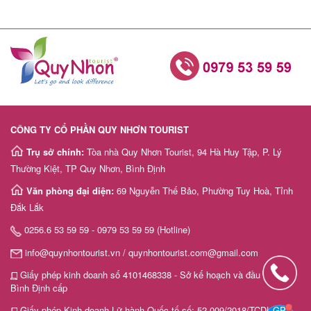
CÔNG TY CỔ PHẦN QUY NHƠN TOURIST
Trụ sở chính:
Tòa nhà Quy Nhơn Tourist, 94 Hà Huy Tập, P. Lý
Thường Kiệt, TP Quy Nhơn, Bình Định
Văn phòng đại diện:
69 Nguyễn Thế Bảo, Phường Tuy Hoà, Tỉnh
Đắk Lắk
0256.6 53 59 59 - 0979 53 59 59 (Hotline)
info@quynhontourist.vn / quynhontourist.com@gmail.com
Giấy phép kinh doanh số 4101468338 - Sở kế hoạch và đầu tư tỉnh
Bình Định cấp
Giấy phép Kinh doanh Lữ hành Quốc tế số: 52-009/2018/TCDL-GP