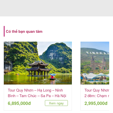
Có thể bạn quan tâm
Tour Quy Nhơn – Hạ Long – Ninh
Tour Quy Nhơn –
Bình – Tam Chúc – Sa Pa – Hà Nội
2 đêm: Chạm ngõ
6 ngày 5 đêm
VinWonders
6,895,000đ
2,995,000đ
Xem ngay