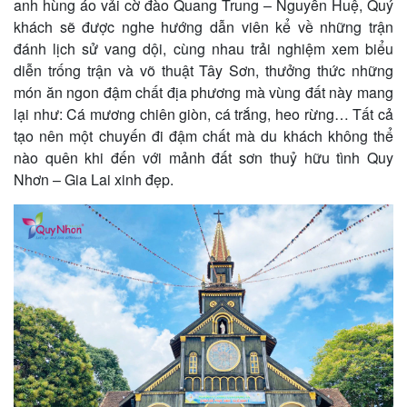
anh hùng áo vải cờ đào Quang Trung – Nguyễn Huệ, Quý
khách sẽ được nghe hướng dẫn viên kể về những trận
đánh lịch sử vang dội, cùng nhau trải nghiệm xem biểu
diễn trống trận và võ thuật Tây Sơn, thưởng thức những
món ăn ngon đậm chất địa phương mà vùng đất này mang
lại như: Cá mương chiên giòn, cá trắng, heo rừng… Tất cả
tạo nên một chuyến đi đậm chất mà du khách không thể
nào quên khi đến với mảnh đất sơn thuỷ hữu tình Quy
Nhơn – Gia Lai xinh đẹp.