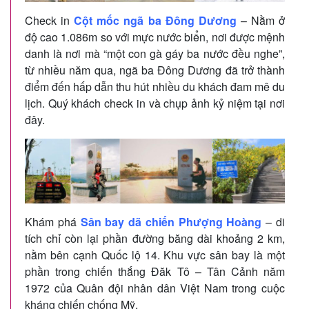
Check in
Cột mốc ngã ba Đông Dương
– Nằm ở
độ cao 1.086m so với mực nước biển, nơi được mệnh
danh là nơi mà “một con gà gáy ba nước đều nghe”,
từ nhiều năm qua, ngã ba Đông Dương đã trở thành
điểm đến hấp dẫn thu hút nhiều du khách đam mê du
lịch. Quý khách check in và chụp ảnh kỷ niệm tại nơi
đây.
Khám phá
Sân bay dã chiến Phượng Hoàng
– di
tích chỉ còn lại phần đường băng dài khoảng 2 km,
nằm bên cạnh Quốc lộ 14. Khu vực sân bay là một
phần trong chiến thắng Đăk Tô – Tân Cảnh năm
1972 của Quân đội nhân dân Việt Nam trong cuộc
kháng chiến chống Mỹ.