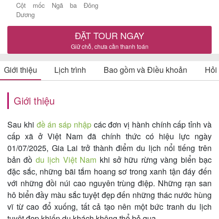
Cột mốc Ngã ba Đông
Dương
ĐẶT TOUR NGAY
Tin
Giữ chỗ, chưa cần thanh toán
du
lịch
Giới thiệu
Lịch trình
Bao gồm và Điều khoản
Hỏi
Giới thiệu
Về
Quy
Sau khi
đề án sáp nhập
các đơn vị hành chính cấp tỉnh và
cấp xã ở Việt Nam đã chính thức có hiệu lực ngày
Nhơn
01/07/2025, Gia Lai trở thành điểm du lịch nổi tiếng trên
Tourist
bản đồ
du lịch Việt Nam
khi sở hữu rừng vàng biển bạc
đặc sắc, những bãi tắm hoang sơ trong xanh tận đáy đến
với những đồi núi cao nguyên trùng điệp. Những rạn san
hô biển đầy màu sắc tuyệt đẹp đến những thác nước hùng
Cảm
vĩ từ cao đổ xuống, tất cả tạo nên một bức tranh du lịch
nhận
tuyệt đẹp khiến du khách không thể bỏ qua.