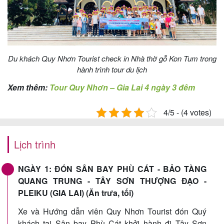
Du khách Quy Nhơn Tourist check in Nhà thờ gỗ Kon Tum trong
hành trình tour du lịch
Xem thêm:
Tour Quy Nhơn – Gia Lai 4 ngày 3 đêm
4/5 - (4 votes)
Lịch trình
NGÀY 1: ĐÓN SÂN BAY PHÙ CÁT - BẢO TÀNG
QUANG TRUNG - TÂY SƠN THƯỢNG ĐẠO -
PLEIKU (GIA LAI) (Ăn trưa, tối)
Xe và Hướng dẫn viên Quy Nhơn Tourist đón Quý
khách tại Sân bay Phù Cát khởi hành đi Tây Sơn