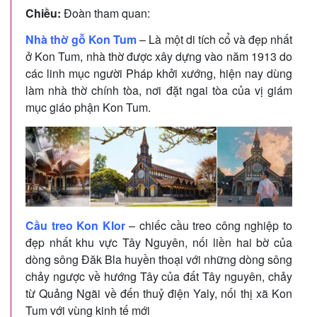
Chiều:
Đoàn tham quan:
Nhà thờ gỗ Kon Tum
– Là một di tích cổ và đẹp nhất
ở Kon Tum, nhà thờ được xây dựng vào năm 1913 do
các linh mục người Pháp khởi xướng, hiện nay dùng
làm nhà thờ chính tòa, nơi đặt ngai tòa của vị giám
mục giáo phận Kon Tum.
Cầu treo Kon Klor
– chiếc cầu treo công nghiệp to
đẹp nhất khu vực Tây Nguyên, nối liền hai bờ của
dòng sông Đăk Bla huyền thoại với những dòng sông
chảy ngược về hướng Tây của đất Tây nguyên, chảy
từ Quảng Ngãi về đến thuỷ điện Yaly, nối thị xã Kon
Tum với vùng kinh tế mới