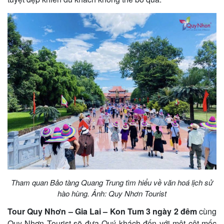
khách
hàng
Tuyển
dụng
Liên
hệ
Tham quan Bảo tàng Quang Trung tìm hiểu về văn hoá lịch sử
hào hùng. Ảnh: Quy Nhơn Tourist
Tour Quy Nhơn – Gia Lai – Kon Tum 3 ngày 2 đêm
cùng
Quy Nhơn Tourist sẽ đưa Quý khách đến với một cột mốc