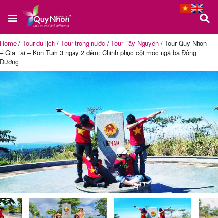
Home
/
Tour du lịch
/
Tour trong nước
/
Tour Tây Nguyên
/
Tour Quy Nhơn
– Gia Lai – Kon Tum 3 ngày 2 đêm: Chinh phục cột mốc ngã ba Đông
Trang
Dương
chủ
Tour
Quy
Nhơn
Tour
Phú
Yên