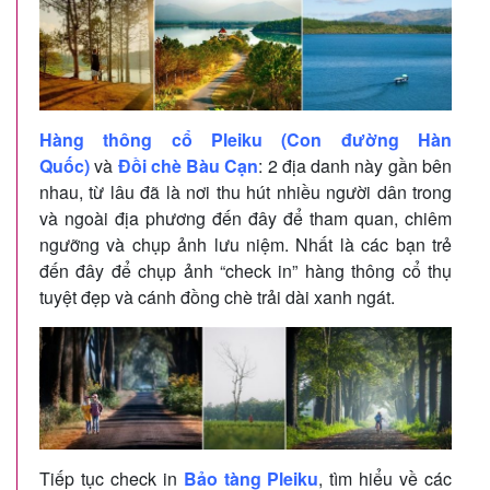
Hàng thông cổ Pleiku (Con đường Hàn
Quốc)
và
Đồi chè Bàu Cạn
: 2 địa danh này gần bên
nhau, từ lâu đã là nơi thu hút nhiều người dân trong
và ngoài địa phương đến đây để tham quan, chiêm
ngưỡng và chụp ảnh lưu niệm. Nhất là các bạn trẻ
đến đây để chụp ảnh “check in” hàng thông cổ thụ
tuyệt đẹp và cánh đồng chè trải dài xanh ngát.
Tiếp tục check in
Bảo tàng Pleiku
, tìm hiểu về các