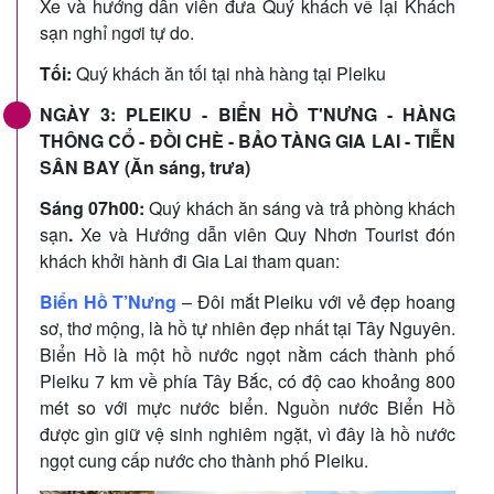
Xe và hướng dẫn viên đưa Quý khách về lại Khách
sạn nghỉ ngơi tự do.
Tối:
Quý khách ăn tối tại nhà hàng tại Pleiku
NGÀY 3: PLEIKU - BIỂN HỒ T'NƯNG - HÀNG
THÔNG CỔ - ĐỒI CHÈ - BẢO TÀNG GIA LAI - TIỄN
SÂN BAY (Ăn sáng, trưa)
Sáng 07h00:
Quý khách ăn sáng và trả phòng khách
sạn
.
Xe và Hướng dẫn viên Quy Nhơn Tourist đón
khách khởi hành đi Gia Lai tham quan:
Biển Hồ T’Nưng
– Đôi mắt Pleiku với vẻ đẹp hoang
sơ, thơ mộng, là hồ tự nhiên đẹp nhất tại Tây Nguyên.
Biển Hồ là một hồ nước ngọt nằm cách thành phố
Pleiku 7 km về phía Tây Bắc, có độ cao khoảng 800
mét so với mực nước biển. Nguồn nước Biển Hồ
được gìn giữ vệ sinh nghiêm ngặt, vì đây là hồ nước
ngọt cung cấp nước cho thành phố Pleiku.