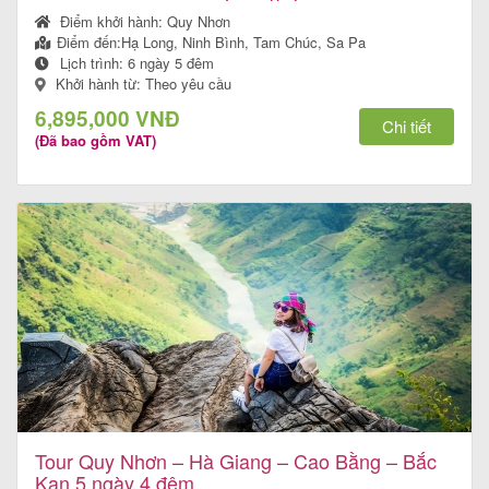
Điểm khởi hành:
Quy Nhơn
Điểm đến:
Hạ Long, Ninh Bình, Tam Chúc, Sa Pa
Lịch trình:
6 ngày 5 đêm
Khởi hành từ: Theo yêu cầu
Tour
6,895,000 VNĐ
trong
Chi tiết
(Đã bao gồm VAT)
nước
Combo
Quy
Nhơn
Lịch
khởi
Tour Quy Nhơn – Hà Giang – Cao Bằng – Bắc
hành
Kạn 5 ngày 4 đêm