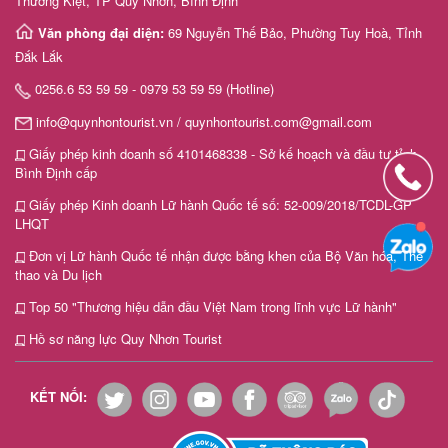
Thường Kiệt, TP Quy Nhơn, Bình Định
Văn phòng đại diện:
69 Nguyễn Thế Bảo, Phường Tuy Hoà, Tỉnh
Đắk Lắk
0256.6 53 59 59 - 0979 53 59 59 (Hotline)
info@quynhontourist.vn / quynhontourist.com@gmail.com
Giấy phép kinh doanh số 4101468338 - Sở kế hoạch và đầu tư tỉnh
Bình Định cấp
Giấy phép Kinh doanh Lữ hành Quốc tế số: 52-009/2018/TCDL-GP
LHQT
Đơn vị Lữ hành Quốc tế nhận được bằng khen của Bộ Văn hóa, Thể
thao và Du lịch
Top 50 "Thương hiệu dẫn đầu Việt Nam trong lĩnh vực Lữ hành"
Hồ sơ năng lực Quy Nhơn Tourist
KẾT NỐI: