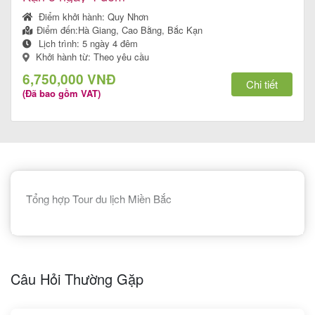
Điểm khởi hành:
Quy Nhơn
Điểm đến:
Hà Giang, Cao Bằng, Bắc Kạn
Lịch trình:
5 ngày 4 đêm
Tin
Khởi hành từ: Theo yêu cầu
du
6,750,000 VNĐ
Chi tiết
(Đã bao gồm VAT)
lịch
Về
Quy
Tổng hợp Tour du lịch Miền Bắc
Nhơn
Tourist
Câu Hỏi Thường Gặp
Cảm
nhận