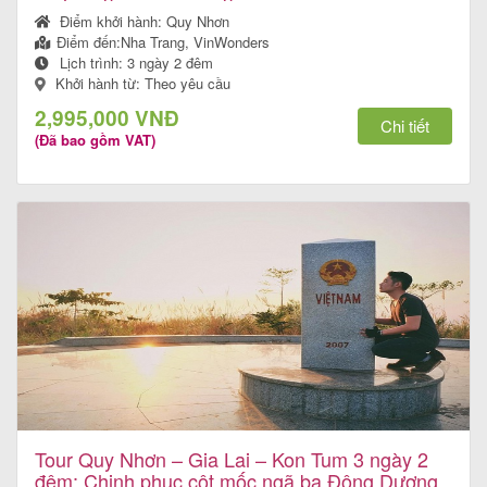
Điểm khởi hành:
Quy Nhơn
Điểm đến:
Nha Trang, VinWonders
Lịch trình:
3 ngày 2 đêm
Khởi hành từ: Theo yêu cầu
Tour
2,995,000 VNĐ
trong
Chi tiết
(Đã bao gồm VAT)
nước
Combo
Quy
Nhơn
Lịch
khởi
Tour Quy Nhơn – Gia Lai – Kon Tum 3 ngày 2
hành
đêm: Chinh phục cột mốc ngã ba Đông Dương