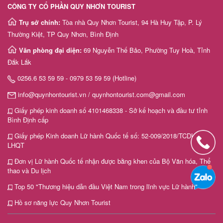
CÔNG TY CỔ PHẦN QUY NHƠN TOURIST
Trụ sở chính:
Tòa nhà Quy Nhơn Tourist, 94 Hà Huy Tập, P. Lý
Thường Kiệt, TP Quy Nhơn, Bình Định
Văn phòng đại diện:
69 Nguyễn Thế Bảo, Phường Tuy Hoà, Tỉnh
Đắk Lắk
0256.6 53 59 59 - 0979 53 59 59 (Hotline)
info@quynhontourist.vn / quynhontourist.com@gmail.com
Giấy phép kinh doanh số 4101468338 - Sở kế hoạch và đầu tư tỉnh
Bình Định cấp
Giấy phép Kinh doanh Lữ hành Quốc tế số: 52-009/2018/TCDL-GP
LHQT
Đơn vị Lữ hành Quốc tế nhận được bằng khen của Bộ Văn hóa, Thể
thao và Du lịch
Top 50 "Thương hiệu dẫn đầu Việt Nam trong lĩnh vực Lữ hành"
Hồ sơ năng lực Quy Nhơn Tourist