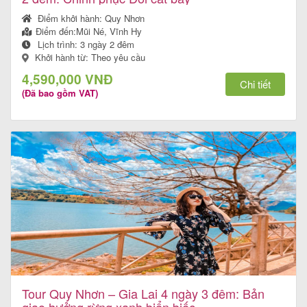
khách
Điểm khởi hành:
Quy Nhơn
hàng
Điểm đến:
Mũi Né, Vĩnh Hy
Lịch trình:
3 ngày 2 đêm
Khởi hành từ: Theo yêu cầu
4,590,000 VNĐ
Chi tiết
Tuyển
(Đã bao gồm VAT)
dụng
Liên
hệ
Tour Quy Nhơn – Gia Lai 4 ngày 3 đêm: Bản