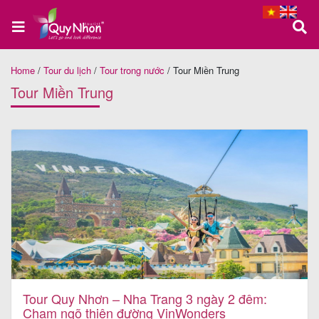
Home
/
Tour du lịch
/
Tour trong nước
/
Tour Miền Trung
Trang
Tour Miền Trung
chủ
Tour
Quy
Nhơn
Tour
Phú
Tour Quy Nhơn – Nha Trang 3 ngày 2 đêm:
Chạm ngõ thiên đường VinWonders
Yên