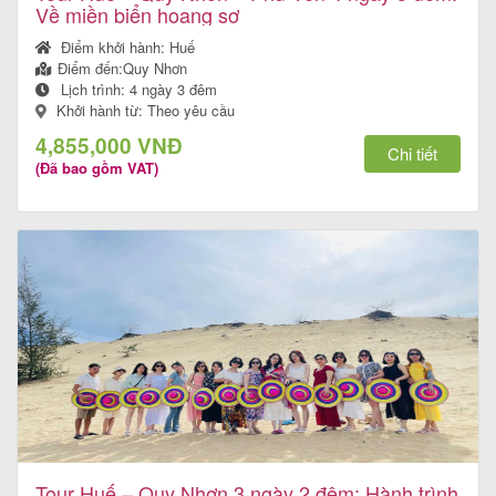
Về miền biển hoang sơ
Điểm khởi hành:
Huế
Điểm đến:
Quy Nhơn
Lịch trình:
4 ngày 3 đêm
Khởi hành từ: Theo yêu cầu
4,855,000 VNĐ
Chi tiết
(Đã bao gồm VAT)
Tour Huế – Quy Nhơn 3 ngày 2 đêm: Hành trình