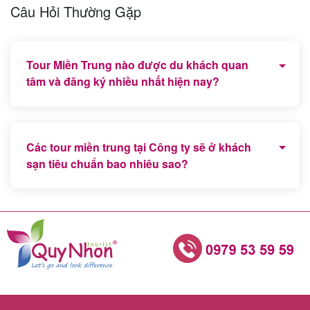
Câu Hỏi Thường Gặp
Tour Miền Trung nào được du khách quan
tâm và đăng ký nhiều nhất hiện nay?
Tour Quy Nhơn - Phú Yên, Đà Nẵng - Hội An - Huế,
Nha Trang là các chương trình tour được nhiều du
Các tour miền trung tại Công ty sẽ ở khách
khách lựa chọn nhất hiện nay.
sạn tiêu chuẩn bao nhiêu sao?
Khách sạn tiêu chuẩn 3 sao bao gồm ăn sáng Buffet.
Tuy nhiên, Công ty sẽ linh động thay đổi nếu du
khách muốn nâng hoặc giảm hạng phòng khách sạn
tùy theo yêu cầu của Quý du khách.