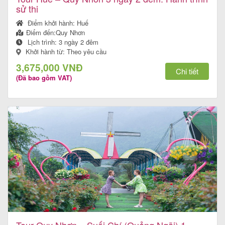
sử thi
Điểm khởi hành:
Huế
Điểm đến:
Quy Nhơn
Lịch trình:
3 ngày 2 đêm
Khởi hành từ: Theo yêu cầu
3,675,000 VNĐ
Chi tiết
(Đã bao gồm VAT)
Tour Quy Nhơn – Suối Chí (Quảng Ngãi) 1