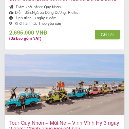
Điểm khởi hành:
Quy Nhơn
Điểm đến:
Ngã ba Đông Dương, Pleiku
Lịch trình:
3 ngày 2 đêm
Tin
Khởi hành từ: Theo yêu cầu
du
2,695,000 VNĐ
Chi tiết
(Đã bao gồm VAT)
lịch
Về
Quy
Nhơn
Tourist
Cảm
Tour Quy Nhơn – Mũi Né – Vịnh Vĩnh Hy 3 ngày
nhận
2 đêm: Chinh phục Đồi cát bay