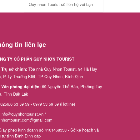
Quy nhơn Tourist sẽ liên hệ với bạn
ông tin liên lạc
NG TY CỔ PHẦN QUY NHƠN TOURIST
Trụ sở chính:
Tòa nhà Quy Nhơn Tourist, 94 Hà Huy
, P. Lý Thường Kiệt, TP Quy Nhơn, Bình Định
Văn phòng đại diện:
69 Nguyễn Thế Bảo, Phường Tuy
à, Tỉnh Đắk Lắk
0256.6 53 59 59 - 0979 53 59 59 (Hotline)
info@quynhontourist.vn /
ynhontourist.com@gmail.com
iấy phép kinh doanh số 4101468338 - Sở kế hoạch và
 tư tỉnh Bình Định cấp