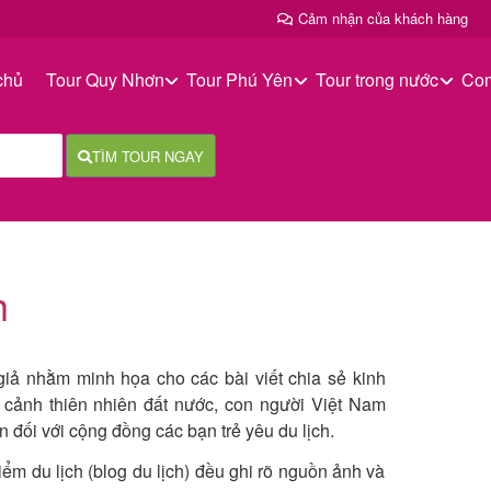
Cảm nhận của khách hàng
chủ
Tour Quy Nhơn
Tour Phú Yên
Tour trong nước
Co
TÌM TOUR NGAY
h
iả nhằm minh họa cho các bài viết chia sẻ kinh
g cảnh thiên nhiên đất nước, con người Việt Nam
 đối với cộng đồng các bạn trẻ yêu du lịch.
điểm du lịch (blog du lịch) đều ghi rõ nguồn ảnh và