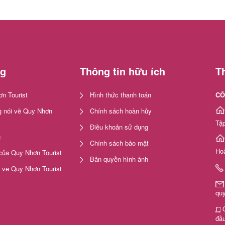
ng
Thông tin hữu ích
Th
n Tourist
Hình thức thanh toán
CÔ
 nói về Quy Nhơn
Chính sách hoàn hủy
Tập
Điều khoản sử dụng
g
Chính sách bảo mật
Ho
của Quy Nhơn Tourist
Bản quyền hình ảnh
i về Quy Nhơn Tourist
qu
G
đầu