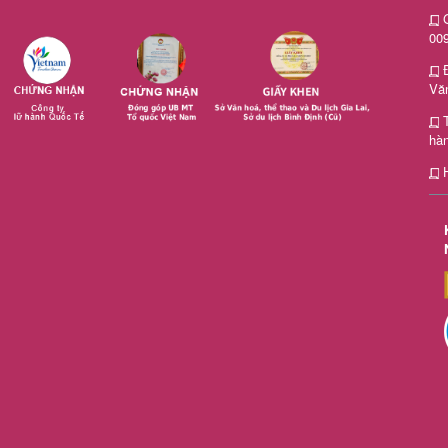
G
00
Văn
hà