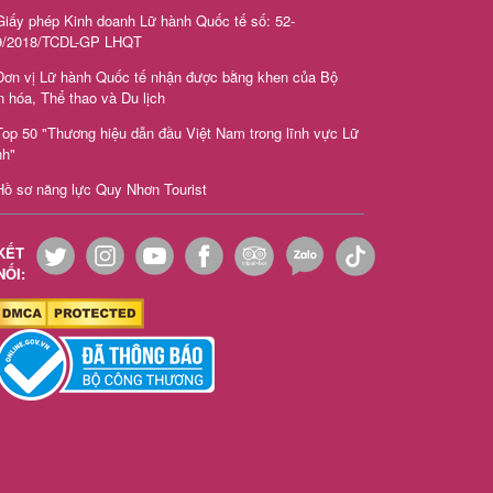
iấy phép Kinh doanh Lữ hành Quốc tế số: 52-
9/2018/TCDL-GP LHQT
Đơn vị Lữ hành Quốc tế nhận được bằng khen của Bộ
 hóa, Thể thao và Du lịch
Top 50 "Thương hiệu dẫn đầu Việt Nam trong lĩnh vực Lữ
nh"
Hồ sơ năng lực Quy Nhơn Tourist
KẾT
NỐI: