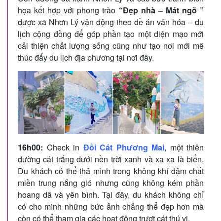
họa kết hợp với phong trào
“Đẹp nhà – Mát ngõ ”
được xã Nhơn Lý vận động theo đề án văn hóa – du
lịch cộng đồng để góp phần tạo một diện mạo mới
cải thiện chất lượng sống cũng như tạo nơi mới mẽ
thúc đẩy du lịch địa phương tại nơi đây.
16h00:
Check in
Đồi Cát Phương Mai
, một thiên
đường cát trắng dưới nền trời xanh và xa xa là biển.
Du khách có thể thả mình trong không khí đậm chất
miền trung nắng gió nhưng cũng không kém phần
hoang dã và yên bình. Tại đây, du khách không chỉ
có cho mình những bức ảnh chẳng thể đẹp hơn mà
còn có thể tham gia các hoạt động trượt cát thú vị.