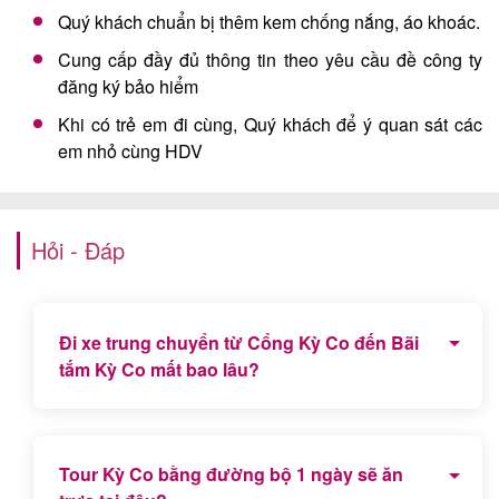
Quý khách chuẩn bị thêm kem chống nắng, áo khoác.
Cung cấp đầy đủ thông tin theo yêu cầu đề công ty
đăng ký bảo hiểm
Khi có trẻ em đi cùng, Quý khách để ý quan sát các
em nhỏ cùng HDV
Hỏi - Đáp
Đi xe trung chuyển từ Cổng Kỳ Co đến Bãi
tắm Kỳ Co mất bao lâu?
Khoảng cách từ Cổng khu du lịch Kỳ Co đến Bãi
tắm Kỳ Co dài 3km và Quý khách sẽ di chuyển
Tour Kỳ Co bằng đường bộ 1 ngày sẽ ăn
đường dốc mất khoảng 15 phút.