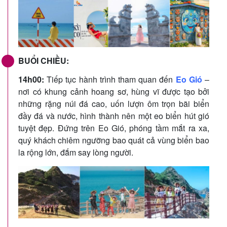
BUỔI CHIỀU:
14h00:
Tiếp tục hành trình tham quan đến
Eo Gió
–
nơi có khung cảnh hoang sơ, hùng vĩ được tạo bởi
những rặng núi đá cao, uốn lượn ôm trọn bãi biển
đầy đá và nước, hình thành nên một eo biển hút gió
tuyệt đẹp. Đứng trên Eo Gió, phóng tầm mắt ra xa,
quý khách chiêm ngưỡng bao quát cả vùng biển bao
la rộng lớn, đắm say lòng người.