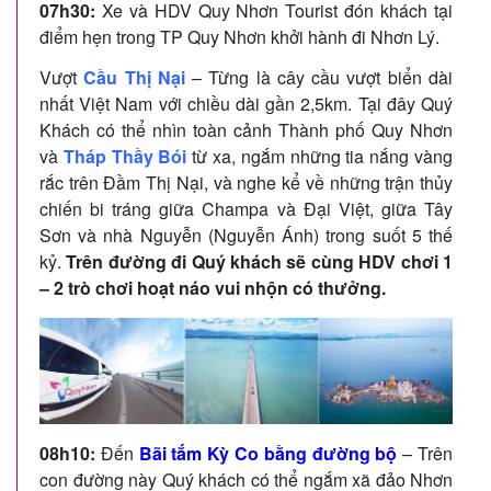
07h30:
Xe và HDV Quy Nhơn Tourist đón khách tại
điểm hẹn trong TP Quy Nhơn khởi hành đi Nhơn Lý.
Vượt
Cầu Thị Nại
– Từng là cây cầu vượt biển dài
nhất Việt Nam với chiều dài gần 2,5km. Tại đây Quý
Khách có thể nhìn toàn cảnh Thành phố Quy Nhơn
và
Tháp Thầy Bói
từ xa, ngắm những tia nắng vàng
rắc trên Đầm Thị Nại, và nghe kể về những trận thủy
chiến bi tráng giữa Champa và Đại Việt, giữa Tây
Sơn và nhà Nguyễn (Nguyễn Ánh) trong suốt 5 thế
kỷ.
Trên đường đi Quý khách sẽ cùng HDV chơi 1
– 2 trò chơi hoạt náo vui nhộn có thưởng.
08h
1
0:
Đến
Bãi tắm Kỳ Co
bằng đường bộ
– Trên
con đường này Quý khách có thể ngắm xã đảo Nhơn