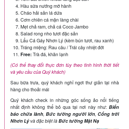
Hàu sữa nướng mỡ hành
Cháo hải sản lá dứa
Cơm chiên cá mặn làng chài
Mẹt chả ram, chả cá Coco Jambo
Salad rong nho tươi đặc sản
Lẩu Cá Gáy Nhơn Lý (kèm bún tươi, rau xanh)
Tráng miệng: Rau câu / Trái cây nhiệt đới
Free:
Trà đá, khăn lạnh
(Có thể thay đổi thực đơn tùy theo tình hình thời tiết
và yêu cầu của Quý khách)
Sau bữa trưa, quý khách nghỉ ngơi thư giản tại nhà
hàng cho thoải mái
Quý khách check in những góc sống ảo nổi tiếng
nhất định không thể bỏ qua tại nơi này như:
Biển
báo chữa lành
,
Bức tường người lớn
,
Cổng trời
Nhơn Lý
và đặc biệt là
Bức tường Mặt Nạ