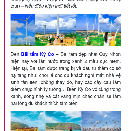
tour) –
Nếu điều kiện thời tiết tốt
.
Đến
Bãi tắm Kỳ Co
– Bãi tắm đẹp nhất Quy Nhơn
hiện nay với làn nước trong xanh 2 màu cực hiếm.
Hiện tại, Bãi tắm được trang bị và đầu tư thêm cơ sở
hạ tầng như: chòi lá cho du khách nghỉ mát, nhà vệ
sinh tân tiến, phòng thay đồ, hay các cây cầu làm
điểm chụp hình lý tưởng… Biển Kỳ Co vô cùng trong
xanh, sóng nhẹ và cát vàng mịn chắc chắn sẽ làm
hài lòng du khách thích tắm biển.