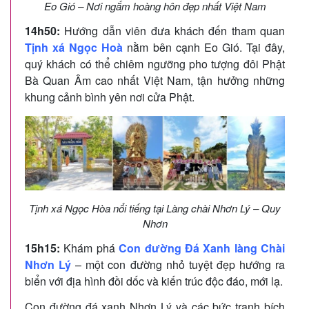
Eo Gió – Nơi ngắm hoàng hôn đẹp nhất Việt Nam
14h50:
Hướng dẫn viên đưa khách đến tham quan
Tịnh xá Ngọc Hoà
nằm bên cạnh Eo Gió. Tại đây,
quý khách có thể chiêm ngưỡng pho tượng đôi Phật
Bà Quan Âm cao nhất Việt Nam, tận hưởng những
khung cảnh bình yên nơi cửa Phật.
Tịnh xá Ngọc Hòa nổi tiếng tại Làng chài Nhơn Lý – Quy
Nhơn
15h15:
Khám phá
Con đường Đá Xanh làng Chài
Nhơn Lý
– một con đường nhỏ tuyệt đẹp hướng ra
biển với địa hình đồi dốc và kiến trúc độc đáo, mới lạ.
Con đường đá xanh Nhơn Lý và các bức tranh bích