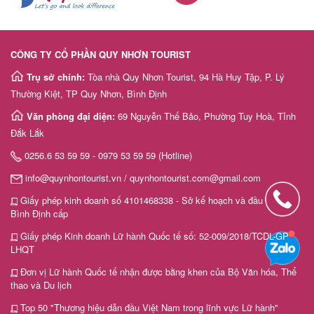
CÔNG TY CỔ PHẦN QUY NHƠN TOURIST
Trụ sở chính:
Tòa nhà Quy Nhơn Tourist, 94 Hà Huy Tập, P. Lý
Thường Kiệt, TP Quy Nhơn, Bình Định
Văn phòng đại diện:
69 Nguyễn Thế Bảo, Phường Tuy Hoà, Tỉnh
Đắk Lắk
0256.6 53 59 59 - 0979 53 59 59 (Hotline)
info@quynhontourist.vn / quynhontourist.com@gmail.com
Giấy phép kinh doanh số 4101468338 - Sở kế hoạch và đầu tư tỉnh
Bình Định cấp
Giấy phép Kinh doanh Lữ hành Quốc tế số: 52-009/2018/TCDL-GP
LHQT
Đơn vị Lữ hành Quốc tế nhận được bằng khen của Bộ Văn hóa, Thể
thao và Du lịch
Top 50 "Thương hiệu dẫn đầu Việt Nam trong lĩnh vực Lữ hành"