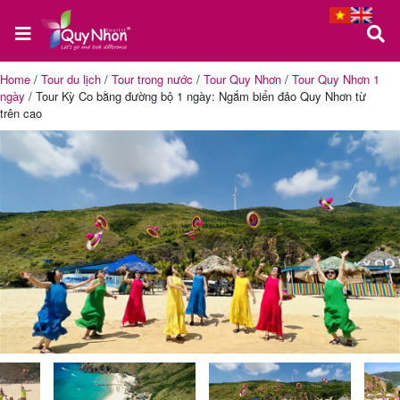
Home
/
Tour du lịch
/
Tour trong nước
/
Tour Quy Nhơn
/
Tour Quy Nhơn 1
ngày
/
Tour Kỳ Co bằng đường bộ 1 ngày: Ngắm biển đảo Quy Nhơn từ
Trang
trên cao
chủ
Tour
Quy
Nhơn
Tour
Phú
Yên