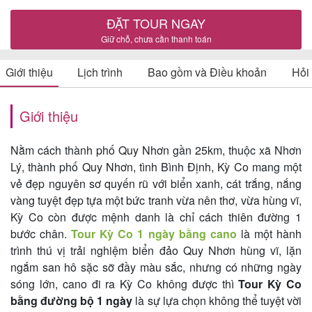
ĐẶT TOUR NGAY
Giữ chỗ, chưa cần thanh toán
Tin
Giới thiệu
Lịch trình
Bao gồm và Điều khoản
Hỏi
du
lịch
Giới thiệu
Nằm cách thành phố Quy Nhơn gần 25km, thuộc xã Nhơn
Về
Lý, thành phố Quy Nhơn, tình Bình Định, Kỳ Co mang một
Quy
vẻ đẹp nguyên sơ quyến rũ với biển xanh, cát trắng, nắng
Nhơn
vàng tuyệt đẹp tựa một bức tranh vừa nên thơ, vừa hùng vĩ,
Kỳ Co còn được mệnh danh là chỉ cách thiên đường 1
Tourist
bước chân.
Tour Kỳ Co 1 ngày bằng cano
là một hành
trình thú vị trải nghiệm biển đảo Quy Nhơn hùng vĩ, lặn
ngắm san hô sặc sỡ đầy màu sắc, nhưng có những ngày
Cảm
sóng lớn, cano đi ra Kỳ Co không được thì
Tour Kỳ Co
bằng đường bộ 1 ngày
là sự lựa chọn không thể tuyệt vời
nhận