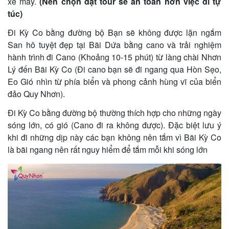
xe máy.
(Nên chọn đặt tour sẽ an toàn hơn việc đi tự
túc)
Đi Kỳ Co bằng đường bộ Bạn sẽ không được lặn ngắm
San hô tuyệt đẹp tại Bãi Dứa bằng cano và trải nghiệm
hành trình đi Cano (Khoảng 10-15 phút) từ làng chài Nhơn
Lý đến Bãi Kỳ Co (Đi cano bạn sẽ đi ngang qua Hòn Sẹo,
Eo Gió nhìn từ phía biển và phong cảnh hùng vĩ của biển
đảo Quy Nhơn).
Đi Kỳ Co bằng đường bộ thường thích hợp cho những ngày
sóng lớn, có gió (Cano đi ra không được). Đặc biệt lưu ý
khi đi những dịp này các bạn không nên tắm vì Bãi Kỳ Co
là bãi ngang nên rất nguy hiểm để tắm mỗi khi sóng lớn