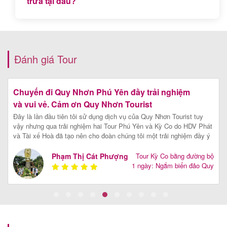
trưa tại đâu?
Quý khách sẽ ăn trưa tại nhà hàng hải sản Làng
chài Nhơn Lý view biển tuyệt đẹp.
Đánh giá Tour
Chuyến đi Quy Nhơn Phú Yên đầy trải nghiệm
và vui vẻ. Cảm ơn Quy Nhơn Tourist
Đây là lần đầu tiên tôi sử dụng dịch vụ của Quy Nhơn Tourist tuy
vậy nhưng qua trải nghiệm hai Tour Phú Yên và Kỳ Co do HDV Phát
và Tài xế Hoà đã tạo nên cho đoàn chúng tôi một trải nghiệm đầy ý
nghĩa và vui vẻ. Nhất là HDV Phát với những hiểu biết rành rọt về
các địa điểm du lịch cùng những câu chuyện dí dỏm đã khiến cả
g
Phạm Thị Cát Phượng
Tour Kỳ Co bằng đường bộ
đoàn có những trải nghiệm thật đáng nhớ tạo sự gần gũi, yêu mến
m
1 ngày: Ngắm biển đảo Quy
phong cảnh cùng con người nơi đây
[Xem chi tiết]
n
Nhơn từ trên cao
o