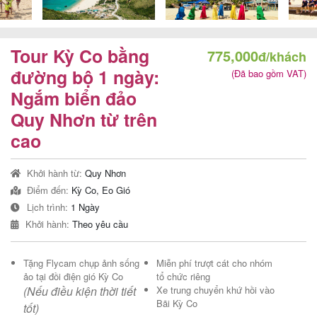
Tour Kỳ Co bằng
775,000
đ/khách
Tour
đường bộ 1 ngày:
(Đã bao gồm VAT)
trong
Ngắm biển đảo
nước
Quy Nhơn từ trên
cao
Combo
Khởi hành từ:
Quy Nhơn
Quy
Điểm đến:
Kỳ Co, Eo Gió
Nhơn
Lịch trình:
1 Ngày
Khởi hành:
Theo yêu cầu
Tặng Flycam chụp ảnh sống
Miễn phí trượt cát cho nhóm
Lịch
ảo tại đồi điện gió Kỳ Co
tổ chức riêng
khởi
(Nếu điều kiện thời tiết
Xe trung chuyển khứ hồi vào
Bãi Kỳ Co
tốt)
hành