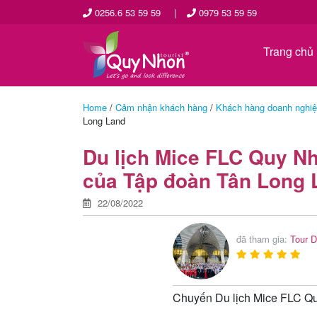
0256.6 53 59 59
|
0979 53 59 59
Trang chủ
Home
/
Cảm nhận khách hàng
/
Khách hàng doanh nghi
Long Land
Du lịch Mice FLC Quy Nh
của Tập đoàn Tân Long 
22/08/2022
đã tham gia:
Tour D
Chuyến Du lịch Mice FLC Qu