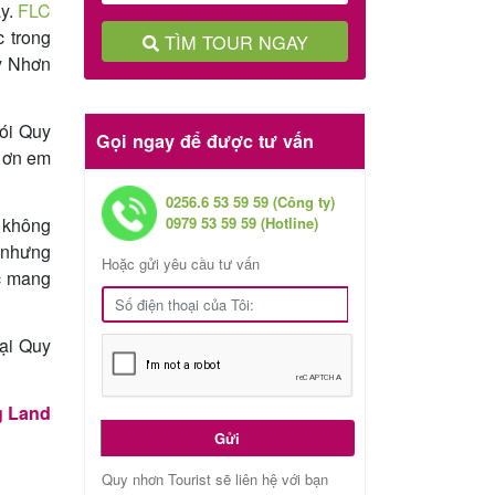
ay.
FLC
c trong
TÌM TOUR NGAY
uy Nhơn
gói Quy
Gọi ngay để được tư vấn
m ơn em
0256.6 53 59 59 (Công ty)
y không
0979 53 59 59 (Hotline)
y nhưng
Hoặc gửi yêu cầu tư vấn
ốc mang
ại Quy
g Land
Gửi
Quy nhơn Tourist sẽ liên hệ với bạn