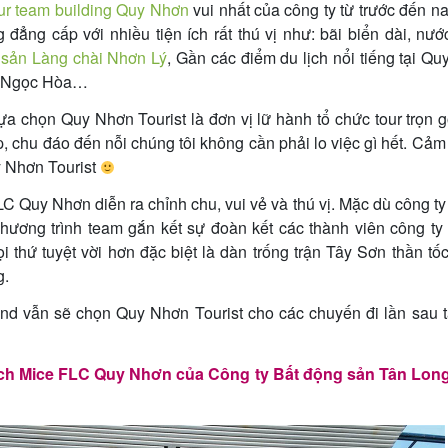
ur team building Quy Nhơn
vui nhất của công ty từ trước đến n
 đẳng cấp với nhiều tiện ích rất thú vị như: bãi biển dài, nướ
 sản Làng chài Nhơn Lý
, Gần các điểm du lịch nổi tiếng tại Q
Xá Ngọc Hòa…
ựa chọn Quy Nhơn Tourist là đơn vị lữ hành tổ chức tour trọn 
, chu đáo đến nỗi chúng tôi không cần phải lo việc gì hết. Cả
y Nhơn Tourist
LC Quy Nhơn diễn ra chỉnh chu, vui vẻ và thú vị. Mặc dù công t
 chương trình team gắn kết sự đoàn kết các thành viên công t
 thứ tuyệt vời hơn đặc biệt là dàn trống trận Tây Sơn thần t
g.
nd vẫn sẽ chọn Quy Nhơn Tourist cho các chuyến đi lần sau t
lịch Mice FLC Quy Nhơn của Công ty Bất động sản Tân Lon