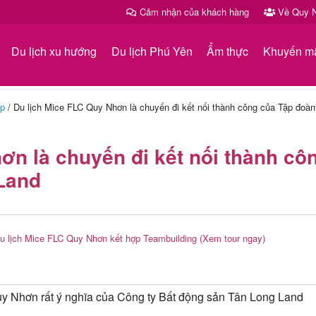
Cảm nhận của khách hàng
Về Quy N
Du lịch xu hướng
Du lịch Phú Yên
Ẩm thực
Khuyến m
ệp
/
Du lịch Mice FLC Quy Nhơn là chuyến đi kết nối thành công của Tập đoàn
ơn là chuyến đi kết nối thành cô
Land
u lịch Mice FLC Quy Nhơn kết hợp Teambuilding
(Xem tour ngay)
y Nhơn rất ý nghĩa của Công ty Bất động sản Tân Long Land