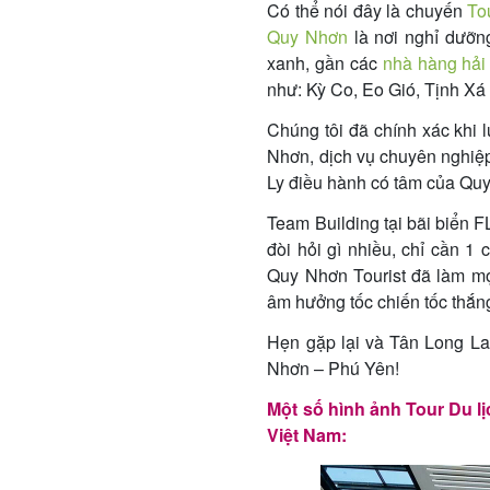
Có thể nói đây là chuyến
To
Quy Nhơn
là nơi nghỉ dưỡng
xanh, gần các
nhà hàng hải
như: Kỳ Co, Eo Gió, Tịnh 
Chúng tôi đã chính xác khi l
Nhơn, dịch vụ chuyên nghiệp
Ly điều hành có tâm của Qu
Team Building tại bãi biển F
đòi hỏi gì nhiều, chỉ cần 1
Quy Nhơn Tourist đã làm mọi
âm hưởng tốc chiến tốc thắn
Hẹn gặp lại và Tân Long La
Nhơn – Phú Yên!
Một số hình ảnh Tour Du 
Việt Nam: