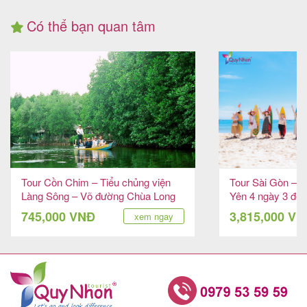
Có thể bạn quan tâm
Tour Cồn Chim – Tiểu chủng viện
Tour Sài Gòn – 
Làng Sông – Võ đường Chùa Long
Yên 4 ngày 3 đêm
Phước 1 ngày
vắng
745,000 VNĐ
3,815,000 V
xem ngay