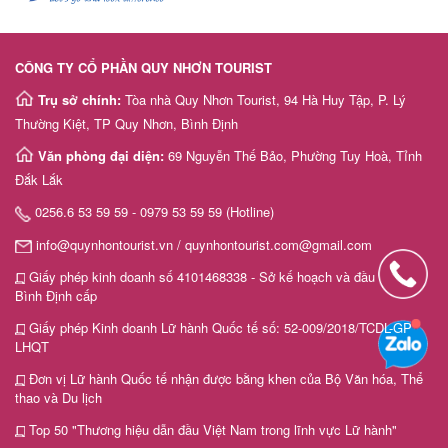
CÔNG TY CỔ PHẦN QUY NHƠN TOURIST
Trụ sở chính:
Tòa nhà Quy Nhơn Tourist, 94 Hà Huy Tập, P. Lý
Thường Kiệt, TP Quy Nhơn, Bình Định
Văn phòng đại diện:
69 Nguyễn Thế Bảo, Phường Tuy Hoà, Tỉnh
Đắk Lắk
0256.6 53 59 59 - 0979 53 59 59 (Hotline)
info@quynhontourist.vn / quynhontourist.com@gmail.com
Giấy phép kinh doanh số 4101468338 - Sở kế hoạch và đầu tư tỉnh
Bình Định cấp
Giấy phép Kinh doanh Lữ hành Quốc tế số: 52-009/2018/TCDL-GP
LHQT
Đơn vị Lữ hành Quốc tế nhận được bằng khen của Bộ Văn hóa, Thể
thao và Du lịch
Top 50 "Thương hiệu dẫn đầu Việt Nam trong lĩnh vực Lữ hành"