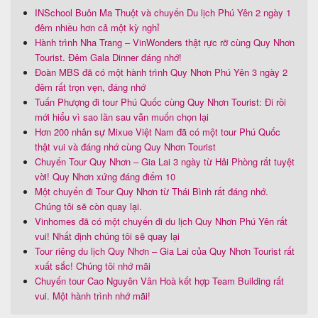
INSchool Buôn Ma Thuột và chuyến Du lịch Phú Yên 2 ngày 1
đêm nhiều hơn cả một kỳ nghỉ
Hành trình Nha Trang – VinWonders thật rực rỡ cùng Quy Nhơn
Tourist. Đêm Gala Dinner đáng nhớ!
Đoàn MBS đã có một hành trình Quy Nhơn Phú Yên 3 ngày 2
đêm rất trọn vẹn, đáng nhớ
Tuấn Phượng đi tour Phú Quốc cùng Quy Nhơn Tourist: Đi rồi
mới hiểu vì sao lần sau vẫn muốn chọn lại
Hơn 200 nhân sự Mixue Việt Nam đã có một tour Phú Quốc
thật vui và đáng nhớ cùng Quy Nhơn Tourist
Chuyến Tour Quy Nhơn – Gia Lai 3 ngày từ Hải Phòng rất tuyệt
vời! Quy Nhơn xứng đáng điểm 10
Một chuyến đi Tour Quy Nhơn từ Thái Bình rất đáng nhớ.
Chúng tôi sẽ còn quay lại.
Vinhomes đã có một chuyến đi du lịch Quy Nhơn Phú Yên rất
vui! Nhất định chúng tôi sẽ quay lại
Tour riêng du lịch Quy Nhơn – Gia Lai của Quy Nhơn Tourist rất
xuất sắc! Chúng tôi nhớ mãi
Chuyến tour Cao Nguyên Vân Hoà kết hợp Team Building rất
vui. Một hành trình nhớ mãi!