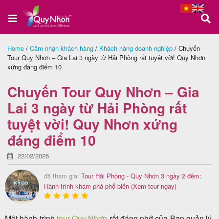
Home
/
Cảm nhận khách hàng
/
Khách hàng doanh nghiệp
/
Chuyến
Tour Quy Nhơn – Gia Lai 3 ngày từ Hải Phòng rất tuyệt vời! Quy Nhơn
Trang
xứng đáng điểm 10
chủ
Chuyến Tour Quy Nhơn – Gia
Lai 3 ngày từ Hải Phòng rất
Tour
tuyệt vời! Quy Nhơn xứng
Quy
đáng điểm 10
Nhơn
22/02/2026
đã tham gia:
Tour Hải Phòng - Quy Nhơn 3 ngày 2 đêm:
Hành trình khám phá phố biển
(Xem tour ngay)
Tour
Phú
Yên
Một hành trình
tour Quy Nhơn
rất đáng nhớ của Ban quản lý