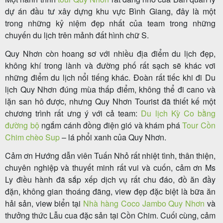
dự án đầu tư xây dựng khu vực Bình Giang, đây là một
trong những kỷ niệm đẹp nhất của team trong những
chuyến du lịch trên mảnh đất hình chữ S.
Tour
Quy Nhơn còn hoang sơ với nhiều địa điểm du lịch đẹp,
trong
không khí trong lành và đường phố rất sạch sẽ khác vơi
nước
những điểm du lịch nổi tiếng khác. Đoàn rất tiếc khi đi Du
lịch Quy Nhơn đúng mùa thấp điểm, không thể đi cano và
lặn san hô được, nhưng Quy Nhơn Tourist đã thiết kế một
chương trình rất ưng ý với cả team:
Du lịch Kỳ Co bằng
Combo
đường bộ
ngắm cánh đồng điện gió và khám phá
Tour Cồn
Quy
Chim chèo Sup
– lá phổi xanh của Quy Nhơn.
Nhơn
Cảm ơn Hướng dẫn viên Tuấn Nhỏ rất nhiệt tình, thân thiện,
chuyên nghiệp và thuyết minh rất vui và cuốn, cảm ơn Ms
Ly điều hành đã sắp xếp dịch vụ rất chu đáo, đồ ăn đầy
Lịch
đặn, không gian thoáng đãng, view đẹp đặc biệt là bữa ăn
khởi
hải sản, view biển tại
Nhà hàng Coco Jambo Quy Nhơn
và
thưởng thức Lẫu cua đặc sản tại Cồn Chim. Cuối cùng, cảm
hành