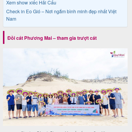
Xem show xiếc Hải Cẩu
khách
Check in Eo Gió – Nơi ngắm bình minh đẹp nhất Việt
hàng
Nam
Đồi cát Phương Mai – tham gia trượt cát
Tuyển
dụng
Liên
hệ