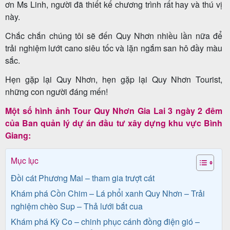
ơn Ms Linh, người đã thiết kế chương trình rất hay và thú vị
này.
Chắc chắn chúng tôi sẽ đến Quy Nhơn nhiều lần nữa để
Tin
trải nghiệm lướt cano siêu tốc và lặn ngắm san hô đầy màu
du
sắc.
lịch
Hẹn gặp lại Quy Nhơn, hẹn gặp lại Quy Nhơn Tourist,
những con người đáng mến!
Một số hình ảnh Tour Quy Nhơn Gia Lai 3 ngày 2 đêm
Về
của Ban quản lý dự án đầu tư xây dựng khu vực Bình
Quy
Giang:
Nhơn
Mục lục
Tourist
Đồi cát Phương Mai – tham gia trượt cát
Khám phá Cồn Chim – Lá phổi xanh Quy Nhơn – Trải
Cảm
nghiệm chèo Sup – Thả lưới bắt cua
nhận
Khám phá Kỳ Co – chinh phục cánh đồng điện gió –