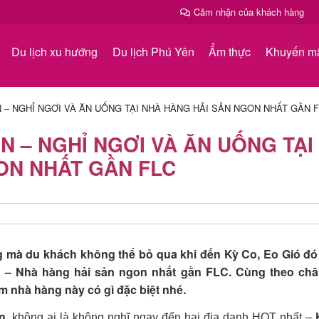
Cảm nhận của khách hàng
Du lịch xu hướng
Du lịch Phú Yên
Ẩm thực
Khuyến m
– NGHỈ NGƠI VÀ ĂN UỐNG TẠI NHÀ HÀNG HẢI SẢN NGON NHẤT GẦN F
 – NGHỈ NGƠI VÀ ĂN UỐNG TẠI
ON NHẤT GẦN FLC