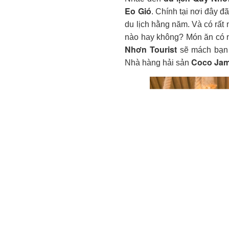
Một trong những nhà hàng
là Coco Jambo Quy Nhơn
Nhơn Tourist
khám phá xem
du lịch Quy Nhơ
Nhắc đến
Eo Gió
. Chính tại nơi đây 
du lịch hằng năm. Và có rất
nào hay không? Món ăn có ng
Nhơn Tourist
sẽ mách bạn 
Coco Ja
Nhà hàng hải sản