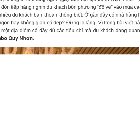
 mà du khách không thể bỏ qua khi đến Kỳ Co, Eo Gió đó
 – Nhà hàng hải sản ngon nhất gần FLC. Cùng theo ch
 nhà hàng này có gì đặc biệt nhé.
n
, không ai là không nghĩ ngay đến hai địa danh HOT nhất –
đã đón tiếp hàng nghìn du khách bốn phương “đổ về” vào mùa c
 nhiều du khách băn khoăn không biết: Ở gần đây có nhà hàng 
on hay không gian có đẹp? Đừng lo lắng. Vì trong bài viết n
một địa điểm có đầy đủ các tiêu chí mà du khách đang quan
mbo Quy Nhơn
.