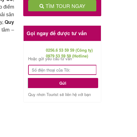
TÌM TOUR NGAY
Gọi ngay để được tư vấn
0256.6 53 59 59 (Công ty)
0979 53 59 59 (Hotline)
 chính
Hoặc gửi yêu cầu tư vấn
ân
Quy
Gửi
Kỳ Co
,
ao điểm
Quy nhơn Tourist sẽ liên hệ với bạn
hải sản
Quy
ày,
 tâm –