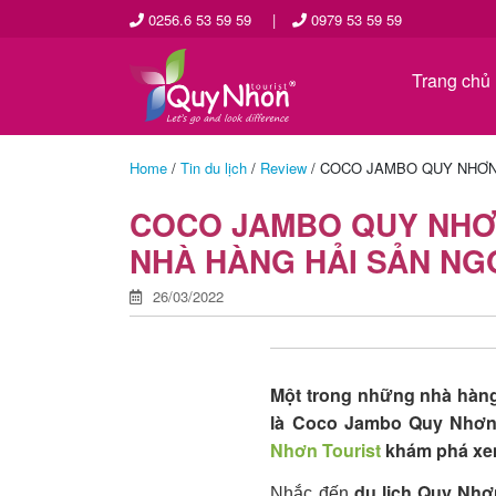
0256.6 53 59 59
|
0979 53 59 59
Trang chủ
Home
/
Tin du lịch
/
Review
/
COCO JAMBO QUY NHƠN 
COCO JAMBO QUY NHƠN
NHÀ HÀNG HẢI SẢN NG
26/03/2022