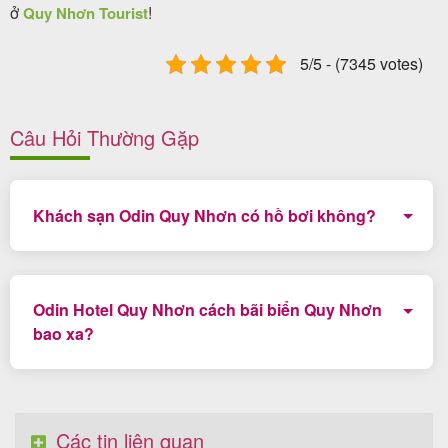
ở
!
Quy Nhơn Tourist
5/5 - (7345 votes)
Câu Hỏi Thường Gặp
Khách sạn Odin Quy Nhơn có hồ bơi không?
Có, Odin Hotel Quy Nhơn có hồ bơi trên sân thượng
tuyệt đẹp.
Odin Hotel Quy Nhơn cách bãi biển Quy Nhơn
bao xa?
Khách sạn cách bãi biển Quy Nhơn khoảng hơn 50m
và chưa đến 2 phút để đi bộ.
Các tin liên quan