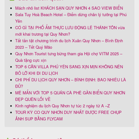
Mách nhỏ list KHÁCH SẠN QUY NHƠN 4 SAO VIEW BIỂN
Sala Tuy Hoà Beach Hotel – Điểm dừng chân lý tưởng tại Phú
Yên
CÓ GÌ TẠI PHỐ ẨM THỰC LƯU ĐỘNG LÊ THÁNH TÔN vừa
mới khai trương tại Quy Nhơn?
Tất tần tật chương trình du lịch Xuân Quy Nhơn – Bình Định
2023 – Tết Quý Mão
Quy Nhơn Tourist tưng bừng tham gia Hội chợ VITM 2025 –
Quà tặng cực xịn
TOP 6 CĂN VILLA PHÚ YÊN SANG XỊN MỊN KHÔNG NÊN
BỎ LỠ KHI ĐI DU LỊCH
CHI PHÍ DU LỊCH QUY NHƠN – BÌNH ĐỊNH: BAO NHIÊU LÀ
ĐỦ?
MÊ MẨN VỚI TOP 5 QUÁN CÀ PHÊ GẦN BIỂN QUY NHƠN
ĐẸP QUÊN LỐI VỀ
Kinh nghiệm du lịch Quy Nhơn tự túc 2 ngày từ A –Z
TOUR KỲ CO QUY NHƠN DUY NHẤT ĐƯỢC FREE CHỤP
ẢNH SUP BẰNG FLYCAM