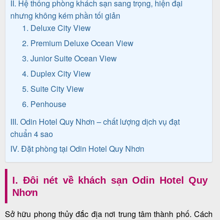
II. Hệ thống phòng khách sạn sang trọng, hiện đại
nhưng không kém phần tối giản
1. Deluxe City View
Tin
2. Premium Deluxe Ocean View
du
3. Junior Suite Ocean View
lịch
4. Duplex City View
5. Suite City View
6. Penhouse
Về
III. Odin Hotel Quy Nhơn – chất lượng dịch vụ đạt
Quy
chuẩn 4 sao
Nhơn
IV. Đặt phòng tại Odin Hotel Quy Nhơn
Tourist
I. Đôi nét về khách sạn Odin Hotel Quy
Nhơn
Cảm
nhận
Sở hữu phong thủy đắc địa nơi trung tâm thành phố. Cách