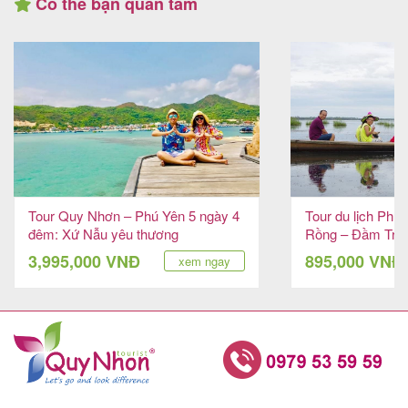
Có thể bạn quan tâm
Tour Quy Nhơn – Phú Yên 5 ngày 4
Tour du lịch Phù
đêm: Xứ Nẫu yêu thương
Rồng – Đầm Trà 
khổng lồ
3,995,000 VNĐ
895,000 VNĐ
xem ngay