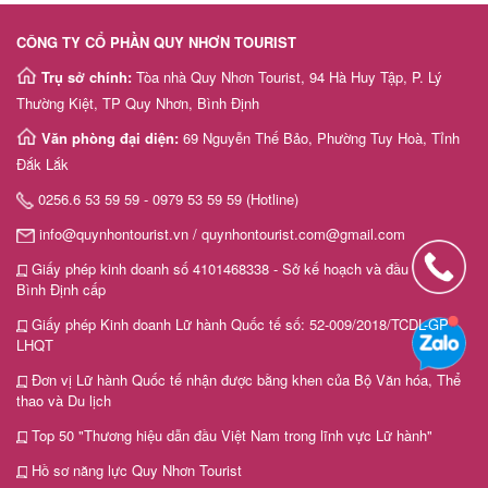
CÔNG TY CỔ PHẦN QUY NHƠN TOURIST
Trụ sở chính:
Tòa nhà Quy Nhơn Tourist, 94 Hà Huy Tập, P. Lý
Thường Kiệt, TP Quy Nhơn, Bình Định
Văn phòng đại diện:
69 Nguyễn Thế Bảo, Phường Tuy Hoà, Tỉnh
Đắk Lắk
0256.6 53 59 59 - 0979 53 59 59 (Hotline)
info@quynhontourist.vn / quynhontourist.com@gmail.com
Giấy phép kinh doanh số 4101468338 - Sở kế hoạch và đầu tư tỉnh
Bình Định cấp
Giấy phép Kinh doanh Lữ hành Quốc tế số: 52-009/2018/TCDL-GP
LHQT
Đơn vị Lữ hành Quốc tế nhận được bằng khen của Bộ Văn hóa, Thể
thao và Du lịch
Top 50 "Thương hiệu dẫn đầu Việt Nam trong lĩnh vực Lữ hành"
Hồ sơ năng lực Quy Nhơn Tourist