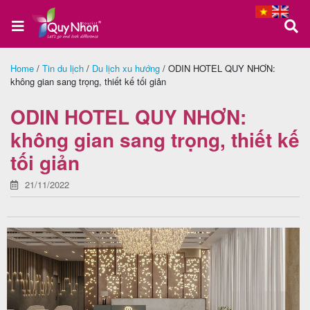
Home
/
Tin du lịch
/
Du lịch xu hướng
/
ODIN HOTEL QUY NHƠN:
không gian sang trọng, thiết kế tối giản
Trang
chủ
ODIN HOTEL QUY NHƠN:
không gian sang trọng, thiết kế
tối giản
Tour
Quy
21/11/2022
Nhơn
Tour
Phú
Yên