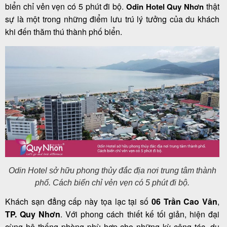
biển chỉ vẻn vẹn có 5 phút đi bộ.
thật
Odin Hotel Quy Nhơn
khách
sự là một trong những điểm lưu trú lý tưởng của du khách
hàng
khi đến thăm thú thành phố biển.
Tuyển
dụng
Liên
hệ
Odin Hotel sở hữu phong thủy đắc địa nơi trung tâm thành
phố. Cách biển chỉ vẻn vẹn có 5 phút đi bộ.
Khách sạn đẳng cấp này tọa lạc tại số
06 Trần Cao Vân
,
TP
. Quy Nhơn
. Với phong cách thiết kế tối giản, hiện đại
cùng hệ thống phòng phù hợp cho những kỳ công tác, du