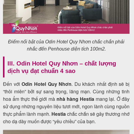
Điểm nổi bật của Odin Hotel Quy Nhơn chắc chắn phải
nhắc đến Penhouse diện tích 100m2.
III. Odin Hotel Quy Nhơn – chất lượng
dịch vụ đạt chuẩn 4 sao
Đến với
Odin Hotel Quy Nhơn
. Du khách nhất định sẽ bị
“thôi miên” bởi sự sang trọng, lãng mạn. Cùng những tinh
hoa ẩm thực thế giới mà
nhà hàng Hestia
mang lại. Ở đây
sử
dụng những nguyên liệu tươi mới, ngon lành cùng nguồn
thực phẩm lành mạnh.
Hestia
chắc chắn sẽ gây thương nhớ
cho dạ dày muốn được “yêu chiều” của bạn.