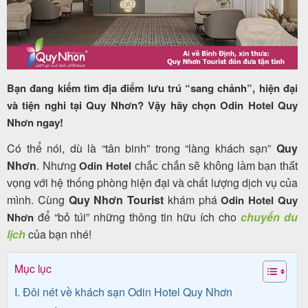
Tour
trong
Bạn đang kiếm tìm địa điểm lưu trú “sang chảnh”, hiện đại
nước
và tiện nghi tại Quy Nhơn? Vậy hãy chọn Odin Hotel Quy
Nhơn ngay!
Có thể nói, dù là “tân binh” trong “làng khách sạn”
Quy
Combo
Nhơn
. Nhưng
Odin Hotel
chắc chắn sẽ không làm bạn thất
Quy
với hệ thống phòng hiện đại và chất lượng dịch vụ của
vọng
mình. Cùng
Quy Nhơn Tourist
khám phá
Odin Hotel Quy
Nhơn
để “bỏ túi” những thông tin hữu ích cho
chuyến du
Nhơn
lịch
của bạn nhé!
Lịch
Mục lục
khởi
I. Đôi nét về khách sạn Odin Hotel Quy Nhơn
hành