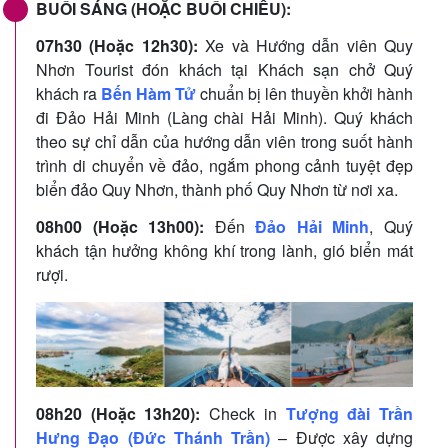
BUỔI SÁNG (HOẶC BUỔI CHIỀU):
07h30 (Hoặc 12h30):
Xe và Hướng dẫn viên Quy
Nhơn Tourist đón khách tại Khách sạn chở Quý
khách ra
Bến Hàm Tử
chuẩn bị lên thuyền khởi hành
đi Đảo Hải Minh (Làng chài Hải Minh). Quý khách
theo sự chỉ dẫn của hướng dẫn viên trong suốt hành
trình di chuyển về đảo, ngắm phong cảnh tuyệt đẹp
biển đảo Quy Nhơn, thành phố Quy Nhơn từ nơi xa.
08h00 (Hoặc 13h00):
Đến
Đảo Hải Minh
, Quý
khách tận hưởng không khí trong lành, gió biển mát
rượi.
08h20 (Hoặc 13h20):
Check in
Tượng đài Trần
Hưng Đạo (Đức Thánh Trần)
– Được xây dựng