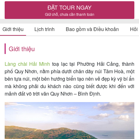
ĐẶT TOUR NGAY
Giữ chỗ, chưa cần thanh toán
Tin
Giới thiệu
Lịch trình
Bao gồm và Điều khoản
Hỏi
du
lịch
Giới thiệu
Làng chài Hải Minh
toạ lạc tại Phường Hải Cảng, thành
Về
phố Quy Nhơn, nằm phía dưới chân dãy núi Tâm Hoà, một
bên tựa núi, một bên hướng biển tạo nên vẻ đẹp kỳ vỹ bí ẩn
Quy
mà không phải du khách nào cũng biết được khi đến với
Nhơn
mảnh đất võ trời văn Quy Nhơn – Bình Định.
Tourist
Cảm
nhận