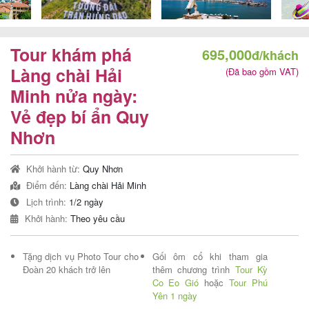
Tour khám phá
695,000
đ/khách
Tour
Làng chài Hải
(Đã bao gồm VAT)
trong
Minh nửa ngày:
nước
Vẻ đẹp bí ẩn Quy
Nhơn
Combo
Khởi hành từ:
Quy Nhơn
Quy
Điểm đến:
Làng chài Hải Minh
Nhơn
Lịch trình:
1/2 ngày
Khởi hành:
Theo yêu cầu
Tặng dịch vụ Photo Tour cho
Gối ôm cổ khi tham gia
Lịch
Đoàn 20 khách trở lên
thêm chương trình
Tour Kỳ
khởi
Co Eo Gió
hoặc
Tour Phú
Yên 1 ngày
hành