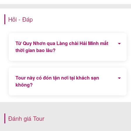
Hỏi - Đáp
Từ Quy Nhơn qua Làng chài Hải Minh mất
thời gian bao lâu?
Chỉ mất 10 phút đi thuyền từ Bến Hàm Tử Quy
Nhơn sang Đảo Hải Minh
Tour này có đón tận nơi tại khách sạn
không?
Đây là chương trình tour trọn gói đón tận nơi tại
khách sạn, điểm hẹn theo yêu cầu Quý khách.
Đánh giá Tour