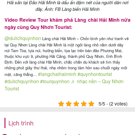
Hải sản tại Đảo Hải Minh là dấu ấn đậm nét của người dân nơi
đây. Ảnh: FB Làng biển Hải Minh
Video Review Tour khám phá Làng chài Hải Minh nửa
ngày cùng Quy Nhơn Tourist:
@dulichquynhon
Làng chài Hải Minh – Chốn bình yên như tranh vẽ
tại Quy Nhơn Làng chài Hải Minh là một ngôi làng nhỏ nằm dưới dãy
núi Tam Tòa, tựa núi, hướng biển, tọa lạc trên bán đảo Phương Mai,
thuộc khu vực 9, phường Hải Cảng, thành phố Quy Nhơn, tỉnh Bình
Định. Đến với làng chài Hải Minh, chắc chắn du khách sẽ tìm thấy
những phút giây thư thái, nhẹ nhõm trong tâm hồn sau chuỗi ngày mỏi
#langchaihaiminh
#quynhontourist
mệt, căng thẳng…
#dulichquynhon
#tourquynhon
♬ nhạc nền – Quy Nhơn
Tourist
5/5 - (2 votes)
Lịch trình