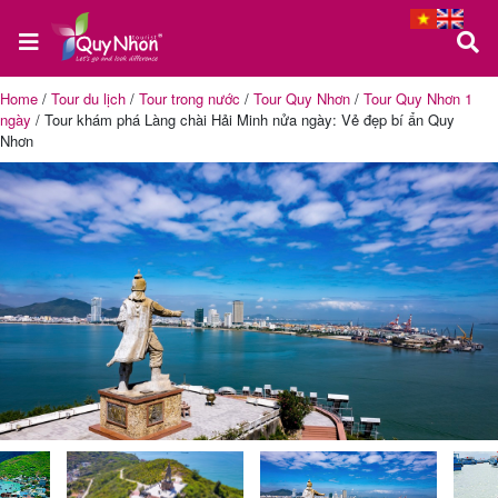
Home
/
Tour du lịch
/
Tour trong nước
/
Tour Quy Nhơn
/
Tour Quy Nhơn 1
ngày
/
Tour khám phá Làng chài Hải Minh nửa ngày: Vẻ đẹp bí ẩn Quy
Trang
Nhơn
chủ
Tour
Quy
Nhơn
Tour
Phú
Yên