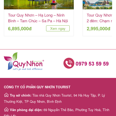
Tour Quy Nhơn – Hạ Long – Ninh
Tour Quy Nhơn –
Bình – Tam Chúc – Sa Pa – Hà Nội
2 đêm: Chạm ngõ
6 ngày 5 đêm
VinWonders
6,895,000đ
2,995,000đ
Xem ngay
CÔNG TY CỔ PHẦN QUY NHƠN TOURIST
Trụ sở chính:
Tòa nhà Quy Nhơn Tourist, 94 Hà Huy Tập, P. Lý
Thường Kiệt, TP Quy Nhơn, Bình Định
Văn phòng đại diện:
69 Nguyễn Thế Bảo, Phường Tuy Hoà, Tỉnh
Đắk Lắk