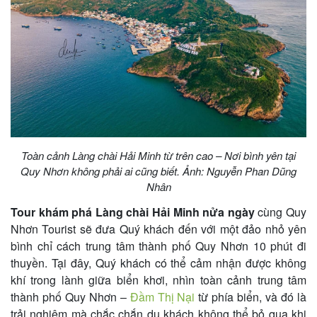
khách
hàng
Tuyển
dụng
Toàn cảnh Làng chài Hải Minh từ trên cao – Nơi bình yên tại
Quy Nhơn không phải ai cũng biết. Ảnh: Nguyễn Phan Dũng
Liên
Nhân
hệ
Tour khám phá Làng chài Hải Minh nửa ngày
cùng Quy
Nhơn Tourist sẽ đưa Quý khách đến với một đảo nhỏ yên
bình chỉ cách trung tâm thành phố Quy Nhơn 10 phút đi
thuyền. Tại đây, Quý khách có thể cảm nhận được không
khí trong lành giữa biển khơi, nhìn toàn cảnh trung tâm
thành phố Quy Nhơn –
Đầm Thị Nại
từ phía biển, và đó là
trải nghiệm mà chắc chắn du khách không thể bỏ qua khi