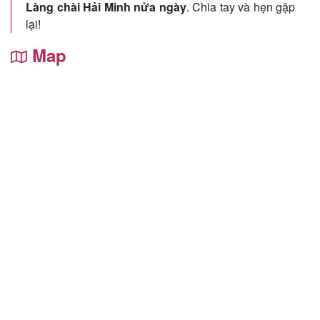
Làng chài Hải Minh nửa ngày
. Chia tay và hẹn gặp
lại!
Map