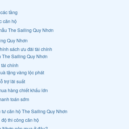
 các tầng
ác căn hộ
 mẫu The Sailing Quy Nhơn
iling Quy Nhơn
hính sách ưu đãi tài chính
án The Sailing Quy Nhơn
 tài chính
quà tặng vàng lộc phát
 trợ lãi suất
mua hàng chiết khấu lớn
thanh toán sớm
u tư căn hộ The Sailing Quy Nhơn
n độ thi công căn hộ
uy Nhơn nên mua ở đâu?