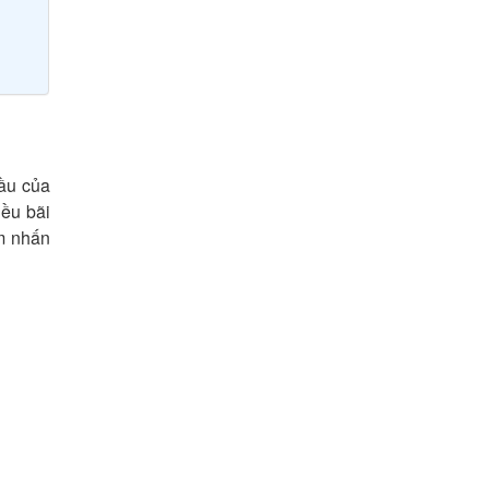
đầu của
iều bãi
ểm nhấn