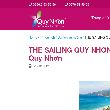
0256.6 53 59 59
|
0979 53 59 59
Trang chủ
Home
/
Tin du lịch
/
Du lịch xu hướng
/
THE SAILING QUY
THE SAILING QUY NHƠN –
Quy Nhơn
20/12/2021