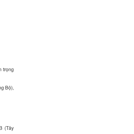
n trọng
g Bộ),
B (Tây