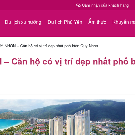
Cảm nhận của khách hàng
Du lịch xu hướng
Du lịch Phú Yên
Ẩm thực
Khuyến m
 NHƠN – Căn hộ có vị trí đẹp nhất phố biển Quy Nhơn
 Căn hộ có vị trí đẹp nhất phố 