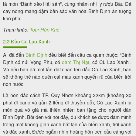
là món “Bánh xèo Hải sản”, cùng nhâm nhi ly rượu Bàu Đá
cay nồng mang đậm bản sắc văn hóa Bình Định ấn tượng
khó phai.
Tham khảo:
Tour Hòn Khô
2.3 Đảo Cù Lao Xanh
Ai đã đến
Bình Định
đều biết đến câu ca quen thuộc: “Bình
Định có núi Vọng Phu, có
đầm Thị Nại
, có Cù Lao Xanh”.
Và nếu bạn đã một lần đặt chân lên đảo Cù Lao Xanh, bạn
sẽ không thể nào quên cái màu xanh quyến rũ của biển trời
non nước.
Là hòn đảo cách TP. Quy Nhơn khoảng 22km (khoảng 30
phút đi cano và gần 2 tiếng đi thuyền gỗ), Cù Lao Xanh là
món quà vô giá mà thiên nhiên ban tặng cho người dân
Bình Định. Bởi đến với nơi đây, du khách sẽ được đắm mình
trong một không gian xanh bất tận của biển xanh, trời xanh
và đảo xanh. Được ngắm nhìn hoàng hôn trên cầu cảng với