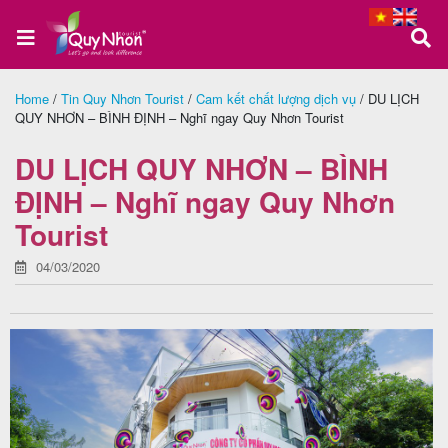
Home
/
Tin Quy Nhơn Tourist
/
Cam kết chất lượng dịch vụ
/
DU LỊCH
QUY NHƠN – BÌNH ĐỊNH – Nghĩ ngay Quy Nhơn Tourist
Trang
chủ
DU LỊCH QUY NHƠN – BÌNH
ĐỊNH – Nghĩ ngay Quy Nhơn
Tourist
Tour
Quy
04/03/2020
Nhơn
Tour
Phú
Yên