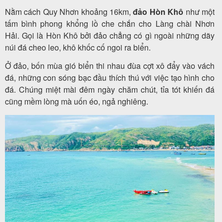
Nằm cách Quy Nhơn khoảng 16km,
đảo Hòn Khô
như một
tấm bình phong khổng lồ che chắn cho Làng chài Nhơn
Hải. Gọi là Hòn Khô bởi đảo chẳng có gì ngoài những dãy
núi đá cheo leo, khô khốc cố ngoi ra biển.
Ở đảo, bốn mùa gió biển thi nhau đùa cợt xô đẩy vào vách
đá, những con sóng bạc đầu thích thú với việc tạo hình cho
đá. Chúng miệt mài đêm ngày chăm chút, tỉa tót khiến đá
cũng mềm lòng mà uốn éo, ngả nghiêng.