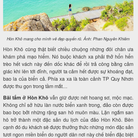
Hòn Khô mang cho mình vẻ đẹp quyến rũ. Ảnh: Phan Nguyên Khiêm
Hòn Khô cũng thật biết chiều chuộng những đôi chân ưa
khám phá mạo hiểm. Nó buộc khách xa phải thở hổn hển
trèo hết vách này đến dốc khác để rồi trả công bằng cảm
giác khi lên tới đỉnh, người ta cảm hết được sự khoáng đạt,
bao la của biển cả. Phía xa xa là toàn cảnh TP Quy Nhơn
được thu gọn trong tầm mắt…
Bãi tắm ở Hòn Khô
vẫn giữ được nét hoang sơ, mộc mạc.
Không chỉ sở hữu làn nước biển xanh trong, đảo còn được
bao bọc bởi những rặng san hô muôn màu. Lặn ngắm san
hô trở thành một đặc sản du lịch của đảo Hòn Khô. Bên
cạnh đó du khách sẽ được thưởng thức những món đặc sản
tươi ngon miền biển do người dân nơi này chế biển đặc biệt