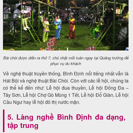
Bài chòi được diễn ra thứ 7, chủ nhật mỗi tuần ngay tại Quảng trường để
phục vụ du khách
Về nghệ thuật truyền thống, Bình Định nổi tiếng nhất vẫn là
Hát Bội và nghệ thuật Bài Chòi. Còn với các lễ hội, chúng ta
có thể kể đến như: Lễ hội đua thuyền, Lễ hội Đống Đa –
Tây Sơn, Lễ hội Chợ Gò Mùng 1 Tết, Lễ hội Đổ Giàn, Lễ hội
Cầu Ngư hay lễ hội đô thị nước mặn.
5. Làng nghề Bình Định đa dạng,
tập trung