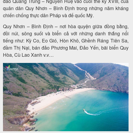
đào Quang Trung – Nguyễn Huệ vào cuối thế kỷ XVIII, của
quân dân Quy Nhơn – Bình Định trong những năm kháng
chiến chống thực dân Pháp và đế quốc Mỹ.
Quy Nhơn – Bình Định – nơi hòa quyện giữa đồng bằng,
đồi núi, sông suối và biển cả với những danh thắng nổi
tiếng như: Kỳ Co, Eo Gió, Hòn Khô, Ghềnh Ráng Tiên Sa,
đầm Thị Nại, bán đảo Phương Mai, Đảo Yến, bãi biển Quy
Hòa, Cù Lao Xanh v.v…