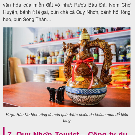
văn hóa của miền đất võ như: Rượu Bàu Đá, Nem Chợ
Huyện, bánh ít lá gai, bún chả cá Quy Nhơn, bánh hỏi lòng
heo, bún Song Thằn…
Rượu Bàu Đá hình rồng là món quà được nhiều du khách mua để biếu
tặng
7. Quy Nhơn Tourist – Công ty du