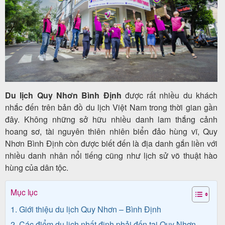
Tour
trong
nước
Du lịch Quy Nhơn Bình Định
được rất nhiều du khách
nhắc đến trên bản đồ du lịch Việt Nam trong thời gian gần
Combo
đây. Không những sở hữu nhiều danh lam thắng cảnh
Quy
hoang sơ, tài nguyên thiên nhiên biển đảo hùng vĩ, Quy
Nhơn Bình Định còn được biết đến là địa danh gắn liền với
Nhơn
nhiều danh nhân nổi tiếng cũng như lịch sử võ thuật hào
hùng của dân tộc.
Lịch
Mục lục
khởi
1. Giới thiệu du lịch Quy Nhơn – Bình Định
hành
2. Các điểm du lịch nhất định phải đến tại Quy Nhơn –