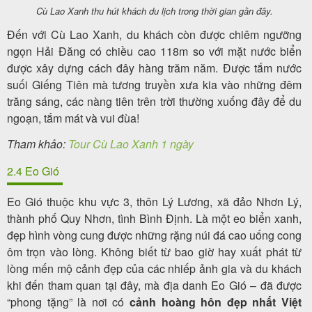
Cù Lao Xanh thu hút khách du lịch trong thời gian gần đây.
Đến với Cù Lao Xanh, du khách còn được chiêm ngưỡng
ngọn Hải Đăng có chiều cao 118m so với mặt nước biển
được xây dựng cách đây hàng trăm năm. Được tắm nước
suối Giếng Tiên mà tương truyền xưa kia vào những đêm
trăng sáng, các nàng tiên trên trời thường xuống đây để du
ngoạn, tắm mát và vui đùa!
Tham khảo:
Tour Cù Lao Xanh 1 ngày
2.4 Eo Gió
Eo Gió thuộc khu vực 3, thôn Lý Lương, xã đảo Nhơn Lý,
thành phố Quy Nhơn, tình Bình Định. Là một eo biển xanh,
đẹp hình vòng cung được những rặng núi đá cao uống cong
ôm trọn vào lòng. Không biết từ bao giờ hay xuất phát từ
lòng mến mộ cảnh đẹp của các nhiếp ảnh gia và du khách
khi đến tham quan tại đây, mà địa danh Eo Gió – đã được
“phong tặng” là nơi có
cảnh hoàng hôn đẹp nhất Việt