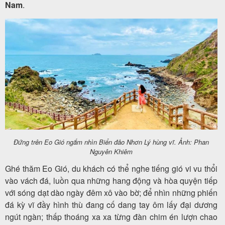
Nam
.
Đứng trên Eo Gió ngắm nhìn Biển đảo Nhơn Lý hùng vĩ. Ảnh: Phan
Nguyên Khiêm
Ghé thăm Eo Gió, du khách có thể nghe tiếng gió vi vu thổi
vào vách đá, luồn qua những hang động và hòa quyện tiếp
với sóng dạt dào ngày đêm xô vào bờ; để nhìn những phiến
đá kỳ vĩ đầy hình thù đang cố dang tay ôm lấy đại dương
ngút ngàn; thấp thoáng xa xa từng đàn chim én lượn chao