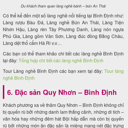
Du khách tham quan làng nghề bánh – bún An Thái
Có thể kể đến một số làng nghề nổi tiếng tại Bình Định như:
Làng rượu Bàu Đá, Làng nghề Bún An Thái, Làng Tiện
Nhơn Hậu, Làng rèn Tây Phương Danh, Làng nón ngựa
Phú Gia, Làng gồm Vân Sơn, Làng đúc đồng Bằng Châu,
Làng dệt thổ cẩm Hà Ri v.v…
Các bạn có thể tham khảo chi tiết các làng nghề Bình Định
tại đây:
Tổng hợp chi tiết các làng nghề Bình Định
Tour Làng nghề Bình Định các bạn xem tại đây:
Tour làng
nghề Bình Định
6. Đặc sản Quy Nhơn – Bình Định
Khách phương xa về thăm Quy Nhơn – Bình Định không chỉ
bị quyến rũ bởi những danh lam thắng cảnh, những di tích –
văn hóa hay những đêm hát Bội hấp dẫn mà còn bị quyến
rũ bởi những món ăn đặc sản là miệng mang nét đặc trưng