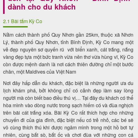
dành cho du khách
2.1 Bãi tắm Kỳ Co
Nằm cách thành phố Quy Nhơn gần 25km, thuộc xã Nhơn
Lý, thành phố Quy Nhơn, tỉnh Bình Định, Kỳ Co mang một
vẻ đẹp nguyên sơ quyến rũ với biển xanh, cát trắng, nắng
vàng đẹp tựa một bức tranh vừa nên thơ vừa hùng vĩ, Kỳ Co
còn được mệnh danh là nơi cách thiên đường chỉ một bước
chân, một Maldives của Việt Nam
Nơi đây hấp dẫn du khách, đặc biệt là những người ưa du
lịch khám phá, bởi không chỉ có cảnh đẹp làm say lòng
người mà còn biết bao điều thú vị… Tại đây du khách có thể
hòa mình vào dòng nước trong sạch hiếm có và đùa nghịch
trên bãi cát trắng xóa. Bãi Kỳ Co rất thích hợp cho những
chuyến đi của gia đình, đặc biệt nếu có trẻ nhỏ, các bé sẽ
vô cùng thích thú khi được ngâm mình trong một hồ bơi tự
nhiên, cùng bắt sò, bắt ốc và chơi đùa với những con cá