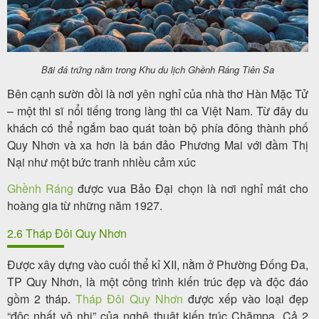
Bãi đá trứng nằm trong Khu du lịch Ghềnh Ráng Tiên Sa
Bên cạnh sườn đồi là nơi yên nghỉ của nhà thơ Hàn Mặc Tử
– một thi sĩ nổi tiếng trong làng thi ca Việt Nam. Từ đây du
khách có thể ngắm bao quát toàn bộ phía đông thành phố
Quy Nhơn và xa hơn là bán đảo Phương Mai với đầm Thị
Nại như một bức tranh nhiều cảm xúc
Ghềnh Ráng
được vua Bảo Đại chọn là nơi nghỉ mát cho
hoàng gia từ những năm 1927.
2.6 Tháp Đôi Quy Nhơn
Được xây dựng vào cuối thể kỉ XII, nằm ở Phường Đống Đa,
TP Quy Nhơn, là một công trình kiến trúc đẹp và độc đáo
gồm 2 tháp.
Tháp Đôi Quy Nhơn
được xếp vào loại đẹp
“độc nhất vô nhị” của nghệ thuật kiến trúc Chămpa. Cả 2