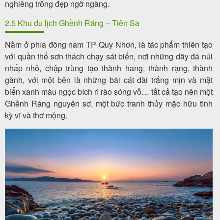
nghiêng trông đẹp ngỡ ngàng.
2.5 Khu du lịch Ghềnh Ráng – Tiên Sa
Nằm ở phía đông nam TP Quy Nhơn, là tác phẩm thiên tạo
với quần thể sơn thách chạy sát biển, nơi những dãy đá núi
nhấp nhô, chập trùng tạo thành hang, thành rạng, thành
gành, với một bên là những bãi cát dài trắng mịn và mặt
biển xanh màu ngọc bích rì rào sóng vỗ… tất cả tạo nên một
Ghềnh Ráng nguyên sơ, một bức tranh thủy mặc hữu tình
kỳ vĩ và thơ mộng.