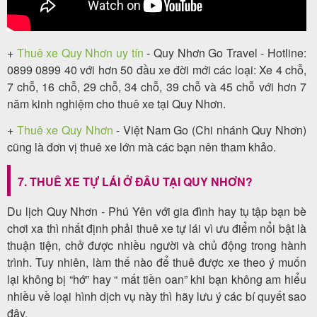
+
Thuê xe Quy Nhơn uy tín
- Quy Nhơn Go Travel - Hotline:
0899 0899 40 với hơn 50 đầu xe đời mới các loại: Xe 4 chỗ,
7 chỗ, 16 chỗ, 29 chỗ, 34 chỗ, 39 chỗ và 45 chỗ với hơn 7
năm kinh nghiệm cho thuê xe tại Quy Nhơn.
+
Thuê xe Quy Nhơn
- Việt Nam Go (Chi nhánh Quy Nhơn)
cũng là đơn vị thuê xe lớn mà các bạn nên tham khảo.
7. THUÊ XE TỰ LÁI Ở ĐÂU TẠI QUY NHƠN?
Du lịch Quy Nhơn - Phú Yên với gia đình hay tụ tập bạn bè
chơi xa thì nhất định phải thuê xe tự lái vì ưu điểm nổi bật là
thuận tiện, chở được nhiều người và chủ động trong hành
trình. Tuy nhiên, làm thế nào để thuê được xe theo ý muốn
lại không bị “hớ” hay “ mất tiền oan” khi bạn không am hiểu
nhiều về loại hình dịch vụ này thì hãy lưu ý các bí quyết sao
đây.