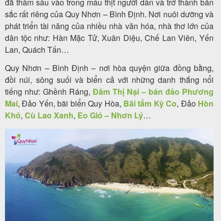
đã thấm sâu vào trong máu thịt người dân và trở thành bản
sắc rất riêng của Quy Nhơn – Bình Định. Nơi nuôi dưỡng và
phát triển tài năng của nhiều nhà văn hóa, nhà thơ lớn của
dân tộc như: Hàn Mặc Tử, Xuân Diệu, Chế Lan Viên, Yến
Lan, Quách Tấn…
Quy Nhơn – Bình Định – nơi hòa quyện giữa đồng bằng,
đồi núi, sông suối và biển cả với những danh thắng nổi
tiếng như: Ghềnh Ráng,
Đầm Thị Nại – bán đảo Phương
Mai
, Đảo Yến, bãi biển Quy Hòa,
Bãi tắm Kỳ Co
, Đảo
Hòn
Khô
,
Cù Lao Xanh
,
Eo Gió – Nhơn Lý
…