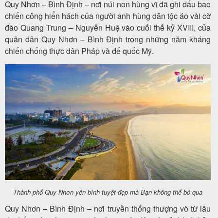
Quy Nhơn – Bình Định – nơi núi non hùng vĩ đã ghi dấu bao
khách
chiến công hiển hách của người anh hùng dân tộc áo vải cờ
hàng
đào Quang Trung – Nguyễn Huệ vào cuối thế kỷ XVIII, của
quân dân Quy Nhơn – Bình Định trong những năm kháng
chiến chống thực dân Pháp và đế quốc Mỹ.
Tuyển
dụng
Liên
hệ
Thành phố Quy Nhơn yên bình tuyệt đẹp mà Bạn không thể bỏ qua
Quy Nhơn – Bình Định – nơi truyền thống thượng võ từ lâu