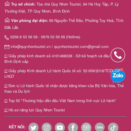
Trụ sở chính:
Tòa nhà Quy Nhơn Tourist, 94 Hà Huy Tập, P. Lý
Thường Kiệt, TP Quy Nhơn, Bình Định
Văn phòng đại diện:
69 Nguyễn Thế Bảo, Phường Tuy Hoà, Tỉnh
Đắk Lắk
0256.6 53 59 59 - 0979 53 59 59 (Hotline)
info@quynhontourist.vn / quynhontourist.com@gmail.com
Giấy phép kinh doanh số 4101468338 - Sở kế hoạch và đầu tư tỉnh
Bình Định cấp
Giấy phép Kinh doanh Lữ hành Quốc tế số: 52-009/2018/TCDL-GP
LHQT
Đơn vị Lữ hành Quốc tế nhận được bằng khen của Bộ Văn hóa, Thể
thao và Du lịch
Top 50 "Thương hiệu dẫn đầu Việt Nam trong lĩnh vực Lữ hành"
Hồ sơ năng lực Quy Nhơn Tourist
KẾT NỐI: