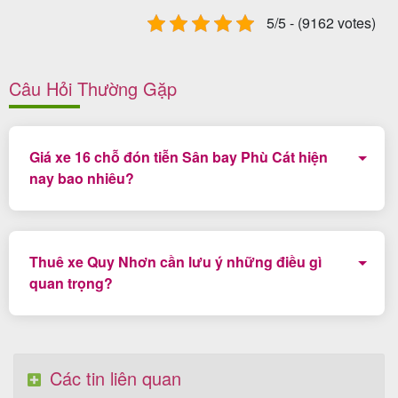
5/5 - (9162 votes)
Câu Hỏi Thường Gặp
Giá xe 16 chỗ đón tiễn Sân bay Phù Cát hiện
nay bao nhiêu?
Giá dao động từ 800.000 - 900.000 VND
Thuê xe Quy Nhơn cần lưu ý những điều gì
quan trọng?
Chọn công ty có pháp nhân uy tín tại Quy Nhơn, có
booking xác nhận qua mail, xem trước hình ảnh xe và
các bạn nên cọc trước để có ràng buộc.
Các tin liên quan