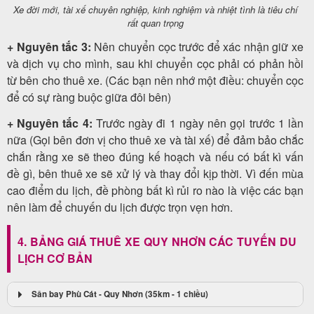
Xe đời mới, tài xế chuyên nghiệp, kinh nghiệm và nhiệt tình là tiêu chí
rất quan trọng
+ Nguyên tắc 3:
Nên chuyển cọc trước để xác nhận giữ xe
và dịch vụ cho mình, sau khi chuyển cọc phải có phản hồi
từ bên cho thuê xe. (Các bạn nên nhớ một điều: chuyển cọc
để có sự ràng buộc giữa đôi bên)
+ Nguyên tắc 4:
Trước ngày đi 1 ngày nên gọi trước 1 lần
nữa (Gọi bên đơn vị cho thuê xe và tài xế) để đảm bảo chắc
chắn rằng xe sẽ theo đúng kế hoạch và nếu có bất kì vấn
đề gì, bên thuê xe sẽ xử lý và thay đổi kịp thời. Vì đến mùa
cao điểm du lịch, đề phòng bất kì rủi ro nào là việc các bạn
nên làm để chuyến du lịch được trọn vẹn hơn.
4. BẢNG GIÁ THUÊ XE QUY NHƠN CÁC TUYẾN DU
LỊCH CƠ BẢN
Sân bay Phù Cát - Quy Nhơn (35km - 1 chiều)