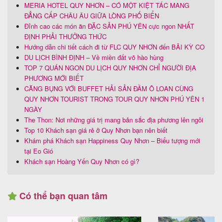
MERIA HOTEL QUY NHƠN – CÓ MỘT KIỆT TÁC MANG
ĐẲNG CẤP CHÂU ÂU GIỮA LÒNG PHỐ BIỂN
Đỉnh cao các món ăn ĐẶC SẢN PHÚ YÊN cực ngon NHẤT
ĐỊNH PHẢI THƯỞNG THỨC
Hướng dẫn chi tiết cách đi từ FLC QUY NHƠN đến BÃI KỲ CO
DU LỊCH BÌNH ĐỊNH – Về miền đất võ hào hùng
TOP 7 QUÁN NGON DU LỊCH QUY NHƠN CHỈ NGƯỜI ĐỊA
PHƯƠNG MỚI BIẾT
CĂNG BỤNG VỚI BUFFET HẢI SẢN ĐẦM Ô LOAN CÙNG
QUY NHƠN TOURIST TRONG TOUR QUY NHƠN PHÚ YÊN 1
NGÀY
The Thon: Nơi những giá trị mang bản sắc địa phương lên ngôi
Top 10 Khách sạn giá rẻ ở Quy Nhơn bạn nên biết
Khám phá Khách sạn Happiness Quy Nhơn – Biểu tượng mới
tại Eo Gió
Khách sạn Hoàng Yến Quy Nhơn có gì?
Có thể bạn quan tâm