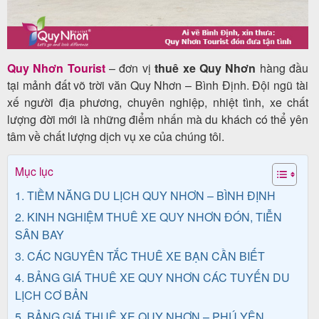
Tour
Quy Nhơn Tourist
– đơn vị
thuê xe Quy Nhơn
hàng đầu
trong
tại mảnh đất võ trời văn Quy Nhơn – Bình Định. Đội ngũ tài
xế người địa phương, chuyên nghiệp, nhiệt tình, xe chất
nước
lượng đời mới là những điểm nhấn mà du khách có thể yên
tâm về chất lượng dịch vụ xe của chúng tôi.
Combo
Mục lục
Quy
1. TIỀM NĂNG DU LỊCH QUY NHƠN – BÌNH ĐỊNH
Nhơn
2. KINH NGHIỆM THUÊ XE QUY NHƠN ĐÓN, TIỄN
SÂN BAY
3. CÁC NGUYÊN TẮC THUÊ XE BẠN CẦN BIẾT
Lịch
4. BẢNG GIÁ THUÊ XE QUY NHƠN CÁC TUYẾN DU
khởi
LỊCH CƠ BẢN
hành
5. BẢNG GIÁ THUÊ XE QUY NHƠN – PHÚ YÊN