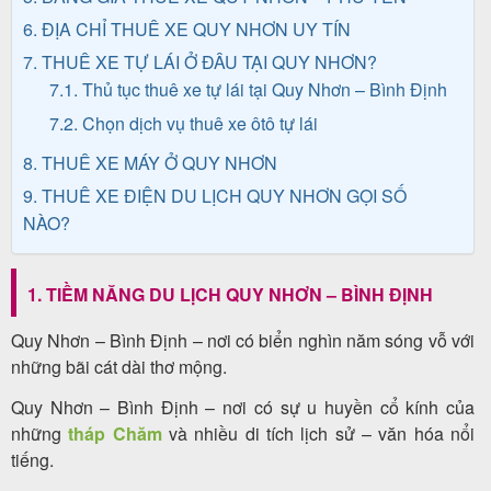
6. ĐỊA CHỈ THUÊ XE QUY NHƠN UY TÍN
7. THUÊ XE TỰ LÁI Ở ĐÂU TẠI QUY NHƠN?
Tin
7.1. Thủ tục thuê xe tự lái tại Quy Nhơn – Bình Định
du
7.2. Chọn dịch vụ thuê xe ôtô tự lái
lịch
8. THUÊ XE MÁY Ở QUY NHƠN
9. THUÊ XE ĐIỆN DU LỊCH QUY NHƠN GỌI SỐ
NÀO?
Về
Quy
1. TIỀM NĂNG DU LỊCH QUY NHƠN – BÌNH ĐỊNH
Nhơn
Quy Nhơn – Bình Định – nơi có biển nghìn năm sóng vỗ với
Tourist
những bãi cát dài thơ mộng.
Quy Nhơn – Bình Định – nơi có sự u huyền cổ kính của
những
tháp Chăm
và nhiều di tích lịch sử – văn hóa nổi
Cảm
tiếng.
nhận