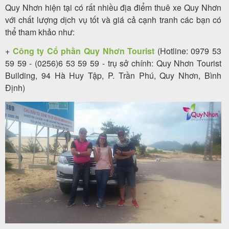
Xe 45 chỗ
5.500.000 VND
Xe 16 chỗ
5.100.000 VND
Quy Nhơn hiện tại có rất nhiều địa điểm thuê xe Quy Nhơn
Xe 35 chỗ
6.300.000 VND
Xe 12 chỗ
5.800.000 VND
với chất lượng dịch vụ tốt và giá cả cạnh tranh các bạn có
Xe 29 chỗ
7.500.000 VND
Xe 45 chỗ
10.500.000 VND
Xe 16 chỗ
6.000.000 VND
thể tham khảo như:
Xe 35 chỗ
8.500.000 VND
Xe 29 chỗ
8.800.000 VND
+
Công ty Cổ phần Quy Nhơn Tourist
(Hotline: 0979 53
Xe 45 chỗ
15.500.000 VND
Xe 35 chỗ
10.200.000 VND
59 59 - (0256)6 53 59 59 - trụ sở chính: Quy Nhơn Tourist
Building, 94 Hà Huy Tập, P. Trần Phú, Quy Nhơn, Bình
Xe 45 chỗ
18.800.000 VND
Định)