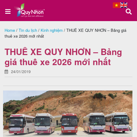
Home
/
Tin du lịch
/
Kinh nghiệm
/
THUÊ XE QUY NHƠN – Bảng giá
thuê xe 2026 mới nhất
Trang
chủ
THUÊ XE QUY NHƠN – Bảng
giá thuê xe 2026 mới nhất
24/01/2019
Tour
Quy
Nhơn
Tour
Phú
Yên