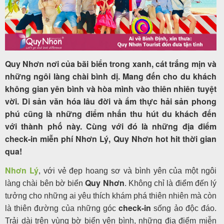
Tour
trong
Quy Nhơn nơi của bãi biển trong xanh, cát trắng mịn và
nước
những ngôi làng chài bình dị. Mang đến cho du khách
không gian yên bình và hòa mình vào thiên nhiên tuyệt
vời. Di sản văn hóa lâu đời và ẩm thực hải sản phong
phú cũng là những điểm nhấn thu hút du khách đến
Combo
với thành phố này. Cùng với đó là những địa điểm
Quy
check-in miễn phí Nhơn Lý, Quy Nhơn hot hit thời gian
Nhơn
qua!
Nhơn Lý
, với vẻ đẹp hoang sơ và bình yên của một ngôi
Quy Nhơn
làng chài bên bờ biển
. Không chỉ là điểm đến lý
Lịch
tưởng cho những ai yêu thích khám phá thiên nhiên mà còn
khởi
check-in
là thiên đường của những góc
sống ảo độc đáo.
hành
Trải dài trên vùng bờ biển yên bình, những địa điểm miễn