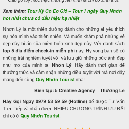
Xem thêm:
Tour Kỳ Co Eo Gió – Tour 1 ngày Quy Nhơn
hot nhất chưa có dấu hiệu hạ nhiệt
Nhơn Lý là một thiên đường dành cho những ai yêu thích
sự hòa mình vào thiên nhiên. Và muốn khám phá những vẻ
đẹp đầy bí ẩn của miền biển xinh đẹp này. Với danh sách
top 5
địa điểm check-in miễn phí
này. Hy vọng bạn sẽ có
những trải nghiệm tuyệt vời và lưu giữ những bức ảnh đẹp
Nhơn Lý
như mơ của mình tại
. Hãy dành thời gian để
thưởng thức và cảm nhận những điều tuyệt vời mà nơi đây
Quy Nhơn Tourist
mang đến cùng
nha!
Biên tập: 5 Creative Agency – Thương Lê
Hãy Gọi Ngay 0979 53 59 59 (Hotline)
để được Tư Vấn
Trực Tiếp và nhận được NHIỀU CHƯƠNG TRÌNH ƯU ĐÃI
Quy Nhơn
Tourist
.
chỉ có ở