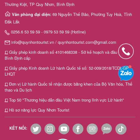
Thường Kiệt, TP Quy Nhơn, Bình Định
Văn phòng đại diện:
69 Nguyễn Thế Bảo, Phường Tuy Hoà, Tỉnh
Đắk Lắk
0256.6 53 59 59 - 0979 53 59 59 (Hotline)
info@quynhontourist.vn / quynhontourist.com@gmail.com
Giấy phép kinh doanh số 4101468338 - Sở kế hoạch và đầu tư tỉnh
Bình Định cấp
Giấy phép Kinh doanh Lữ hành Quốc tế số: 52-009/2018/TCDL-GP
LHQT
Đơn vị Lữ hành Quốc tế nhận được bằng khen của Bộ Văn hóa, Thể
thao và Du lịch
Top 50 "Thương hiệu dẫn đầu Việt Nam trong lĩnh vực Lữ hành"
Hồ sơ năng lực Quy Nhơn Tourist
KẾT NỐI: