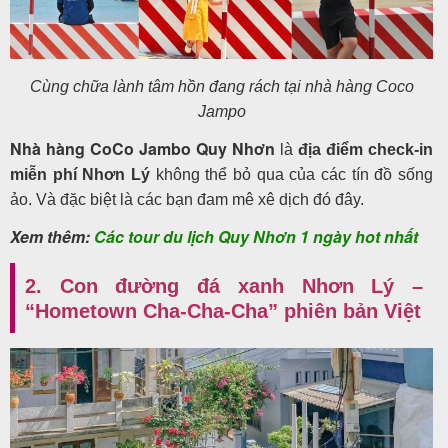
Cùng chữa lành tâm hồn đang rách tại nhà hàng Coco
Jampo
Nhà hàng CoCo Jambo Quy Nhơn
là
địa điểm check-in
miễn phí Nhơn Lý
không thể bỏ qua của các tín đồ sống
ảo. Và đặc biệt là các bạn đam mê xê dịch đó đây.
Xem thêm:
Các tour du lịch Quy Nhơn 1 ngày hot nhất
2. Con đường đá xanh Nhơn Lý –
“Hometown Cha-Cha-Cha” phiên bản Việt