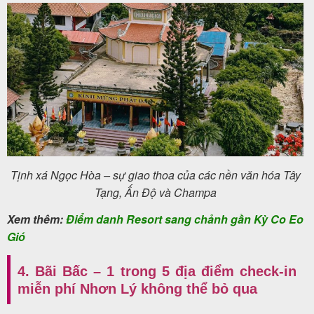
Tịnh xá Ngọc Hòa – sự giao thoa của các nền văn hóa Tây
Tạng, Ấn Độ và Champa
Xem thêm:
Điểm danh Resort sang chảnh gần Kỳ Co Eo
Gió
4. Bãi Bấc – 1 trong 5 địa điểm check-in
miễn phí Nhơn Lý không thể bỏ qua