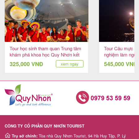
Tour học sinh tham quan Trung tâm
Tour Câu mực đê
khám phá khoa học Quy Nhơn kết
nghiệm làm ngư 
hợp Team Building nửa ngày
325,000 VNĐ
545,000 VNĐ
xem ngay
CÔNG TY CỔ PHẦN QUY NHƠN TOURIST
Trụ sở chính:
Tòa nhà Quy Nhơn Tourist, 94 Hà Huy Tập, P. Lý