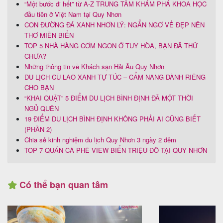
“Một bước đi hết” từ A-Z TRUNG TÂM KHÁM PHÁ KHOA HỌC
đầu tiên ở Việt Nam tại Quy Nhơn
CON ĐƯỜNG ĐÁ XANH NHƠN LÝ: NGẨN NGƠ VẺ ĐẸP NÊN
THƠ MIỀN BIỂN
TOP 5 NHÀ HÀNG CƠM NGON Ở TUY HÒA, BẠN ĐÃ THỬ
CHƯA?
Những thông tin về Khách sạn Hải Âu Quy Nhơn
DU LỊCH CÙ LAO XANH TỰ TÚC – CẨM NANG DÀNH RIÊNG
CHO BẠN
“KHAI QUẬT” 5 ĐIỂM DU LỊCH BÌNH ĐỊNH ĐÃ MỘT THỜI
NGỦ QUÊN
19 ĐIỂM DU LỊCH BÌNH ĐỊNH KHÔNG PHẢI AI CŨNG BIẾT
(PHẦN 2)
Chia sẻ kinh nghiệm du lịch Quy Nhơn 3 ngày 2 đêm
TOP 7 QUÁN CÀ PHÊ VIEW BIỂN TRIỆU ĐÔ TẠI QUY NHƠN
Có thể bạn quan tâm