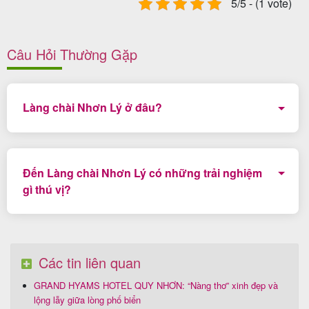
5/5 - (1 vote)
Câu Hỏi Thường Gặp
Làng chài Nhơn Lý ở đâu?
Làng chài Nhơn Lý thuộc xã Nhơn Lý, thành phố Quy
Nhơn, tỉnh Bình Định. Nằm cách trung tâm thành phố
Đến Làng chài Nhơn Lý có những trải nghiệm
khoảng chừng 20km.
gì thú vị?
Đến Làng chài Nhơn Lý bạn không thể bỏ qua việc
check in tại các ngóc ngách ở đây, đắm mình trong làn
nước biển xanh trong, lặn ngắm san hô, ghé tham
Các tin liên quan
quan Eo Gió gần đó.
GRAND HYAMS HOTEL QUY NHƠN: “Nàng thơ” xinh đẹp và
lộng lẫy giữa lòng phố biển