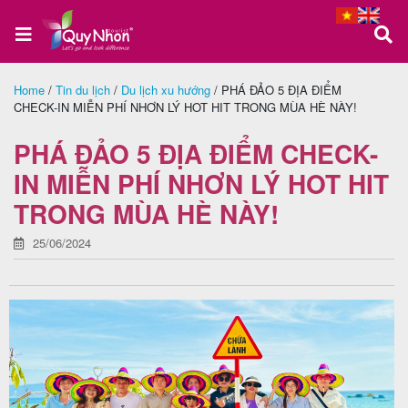
Home
/
Tin du lịch
/
Du lịch xu hướng
/
PHÁ ĐẢO 5 ĐỊA ĐIỂM
CHECK-IN MIỄN PHÍ NHƠN LÝ HOT HIT TRONG MÙA HÈ NÀY!
Trang
chủ
PHÁ ĐẢO 5 ĐỊA ĐIỂM CHECK-
IN MIỄN PHÍ NHƠN LÝ HOT HIT
TRONG MÙA HÈ NÀY!
Tour
Quy
25/06/2024
Nhơn
Tour
Phú
Yên