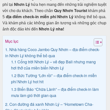
Nhơn Lý
phí tại
hứa hẹn mang đến những trải nghiệm tuyệt
Quy Nhơn Tourist
vời cho du khách. Theo chân
khám phá
địa điểm check-in miễn phí Nhơn Lý
5
không thể bỏ qua.
Tin
Và khám phá các không gian ấn tượng và những góc chụp
du
Nhơn Lý nha!
ảnh độc đáo khi đến
lịch
Mục lục
1. Nhà hàng Coco Jambo Quy Nhơn – địa điểm check-
Về
in Nhơn Lý không thể bỏ qua
1.1 Cổng trời Nhơn Lý – vẻ đẹp Bali nhưng mang
Quy
hơi thở của miền biển Nhơn Lý
Nhơn
1.2 Bức Tường “Lớn rồi” – địa điểm check-in miễn
Tourist
phí Nhơn Lý hot hit
1.3 Biển Báo “Chữa Lành” – địa điểm check-in làm
mưa làm gió thời gian qua
Cảm
2. Con đường đá xanh Nhơn Lý – “Hometown Cha-
nhận