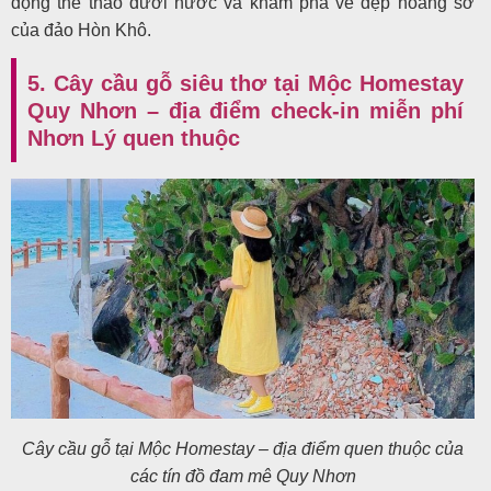
động thể thao dưới nước và khám phá vẻ đẹp hoang sơ
của đảo Hòn Khô.
5. Cây cầu gỗ siêu thơ tại Mộc Homestay
Quy Nhơn – địa điểm check-in miễn phí
Nhơn Lý quen thuộc
Cây cầu gỗ tại Mộc Homestay – địa điểm quen thuộc của
các tín đồ đam mê Quy Nhơn