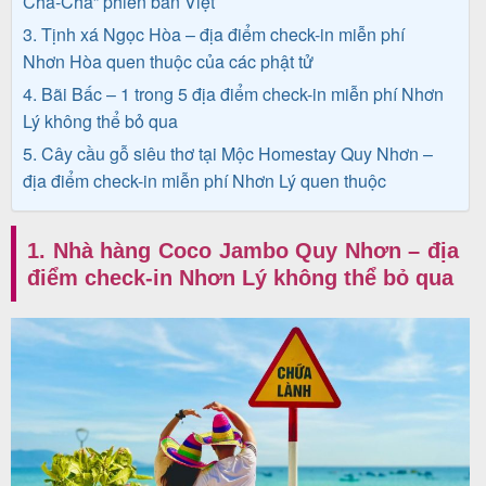
Cha-Cha” phiên bản Việt
khách
3. Tịnh xá Ngọc Hòa – địa điểm check-in miễn phí
hàng
Nhơn Hòa quen thuộc của các phật tử
4. Bãi Bấc – 1 trong 5 địa điểm check-in miễn phí Nhơn
Lý không thể bỏ qua
Tuyển
5. Cây cầu gỗ siêu thơ tại Mộc Homestay Quy Nhơn –
dụng
địa điểm check-in miễn phí Nhơn Lý quen thuộc
1. Nhà hàng Coco Jambo Quy Nhơn – địa
Liên
điểm check-in Nhơn Lý không thể bỏ qua
hệ