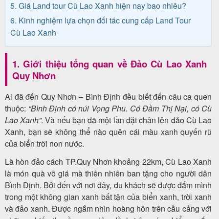
5. Giá Land tour Cù Lao Xanh hiện nay bao nhiêu?
khách
6. Kinh nghiệm lựa chọn đối tác cung cấp Land Tour
hàng
Cù Lao Xanh
1. Giới thiệu tổng quan về Đảo Cù Lao Xanh
Tuyển
Quy Nhơn
dụng
Ai đã đến Quy Nhơn – Bình Định đều biết đến câu ca quen
thuộc:
“Bình Định có núi Vọng Phu. Có Đầm Thị Nại, có Cù
Lao Xanh”
. Và nếu bạn đã một lần đặt chân lên đảo Cù Lao
Liên
Xanh, bạn sẽ không thể nào quên cái màu xanh quyến rũ
hệ
của biển trời non nước.
Là hòn đảo cách TP.Quy Nhơn khoảng 22km, Cù Lao Xanh
là món quà vô giá mà thiên nhiên ban tặng cho người dân
Bình Định. Bởi đến với nơi đây, du khách sẽ được đắm mình
trong một không gian xanh bất tận của biển xanh, trời xanh
và đảo xanh. Được ngắm nhìn hoàng hôn trên cầu cảng với