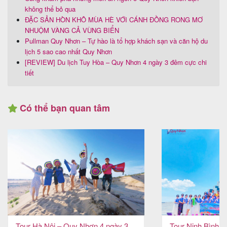
không thể bỏ qua
ĐẶC SẢN HÒN KHÔ MÙA HÈ VỚI CÁNH ĐỒNG RONG MƠ
NHUỘM VÀNG CẢ VÙNG BIỂN
Pullman Quy Nhơn – Tự hào là tổ hợp khách sạn và căn hộ du
lịch 5 sao cao nhất Quy Nhơn
[REVIEW] Du lịch Tuy Hòa – Quy Nhơn 4 ngày 3 đêm cực chi
tiết
Có thể bạn quan tâm
Tour Hà Nội – Quy Nhơn 4 ngày 3
Tour Ninh Bình 