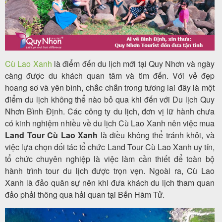
Tour
trong
Cù Lao Xanh
là điểm đến du lịch mới tại Quy Nhơn và ngày
nước
càng được du khách quan tâm và tìm đến. Với vẻ đẹp
hoang sơ và yên bình, chắc chắn trong tương lai đây là một
điểm du lịch không thể nào bỏ qua khi đến với Du lịch Quy
Nhơn Bình Định. Các công ty du lịch, đơn vị lữ hành chưa
Combo
có kinh nghiệm nhiều về du lịch Cù Lao Xanh nên việc mua
Quy
Land Tour Cù Lao Xanh
là điều không thể tránh khỏi, và
Nhơn
việc lựa chọn đối tác tổ chức Land Tour Cù Lao Xanh uy tín,
tổ chức chuyên nghiệp là việc làm cần thiết để toàn bộ
hành trình tour du lịch được trọn vẹn. Ngoài ra, Cù Lao
Xanh là đảo quân sự nên khi đưa khách du lịch tham quan
Lịch
đảo phải thông qua hải quan tại Bến Hàm Tử.
khởi
hành