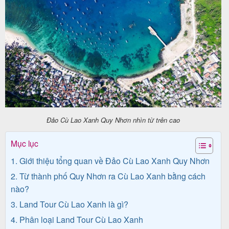
Tin
du
lịch
Về
Đảo Cù Lao Xanh Quy Nhơn nhìn từ trên cao
Quy
Mục lục
Nhơn
1. Giới thiệu tổng quan về Đảo Cù Lao Xanh Quy Nhơn
Tourist
2. Từ thành phố Quy Nhơn ra Cù Lao Xanh bằng cách
nào?
3. Land Tour Cù Lao Xanh là gì?
Cảm
4. Phân loại Land Tour Cù Lao Xanh
nhận