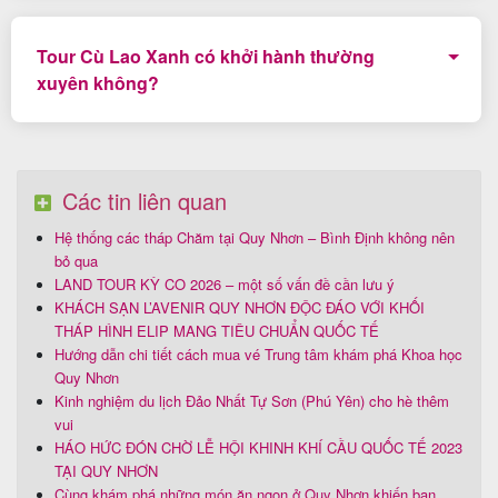
Cano xuất phát từ Bến Hàm Tử (Quy Nhơn) qua đảo
Cù Lao Xanh mất thời gian khoảng 30 phút.
Tour Cù Lao Xanh có khởi hành thường
xuyên không?
Có, Tour Cù Lao Xanh trong ngày là một trong những
chương trình Tour ghép 1 ngày được du khách đăng ký
nhiều nhất và được khởi hành hàng ngày.
Các tin liên quan
Hệ thống các tháp Chăm tại Quy Nhơn – Bình Định không nên
bỏ qua
LAND TOUR KỲ CO 2026 – một số vấn đề cần lưu ý
KHÁCH SẠN L’AVENIR QUY NHƠN ĐỘC ĐÁO VỚI KHỐI
THÁP HÌNH ELIP MANG TIÊU CHUẨN QUỐC TẾ
Hướng dẫn chi tiết cách mua vé Trung tâm khám phá Khoa học
Quy Nhơn
Kinh nghiệm du lịch Đảo Nhất Tự Sơn (Phú Yên) cho hè thêm
vui
HÁO HỨC ĐÓN CHỜ LỄ HỘI KHINH KHÍ CẦU QUỐC TẾ 2023
TẠI QUY NHƠN
Cùng khám phá những món ăn ngon ở Quy Nhơn khiến bạn