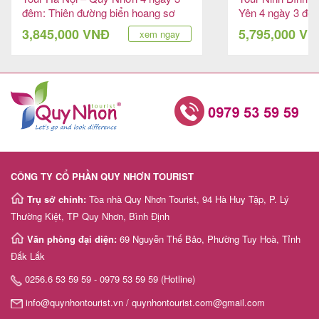
đêm: Thiên đường biển hoang sơ
Yên 4 ngày 3 đê
hoang sơ
3,845,000 VNĐ
5,795,000 V
xem ngay
CÔNG TY CỔ PHẦN QUY NHƠN TOURIST
Trụ sở chính:
Tòa nhà Quy Nhơn Tourist, 94 Hà Huy Tập, P. Lý
Thường Kiệt, TP Quy Nhơn, Bình Định
Văn phòng đại diện:
69 Nguyễn Thế Bảo, Phường Tuy Hoà, Tỉnh
Đắk Lắk
0256.6 53 59 59 - 0979 53 59 59 (Hotline)
info@quynhontourist.vn / quynhontourist.com@gmail.com