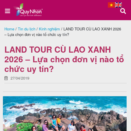
Home
/
Tin du lịch
/
Kinh nghiệm
/
LAND TOUR CÙ LAO XANH 2026
– Lựa chọn đơn vị nào tổ chức uy tín?
Trang
chủ
LAND TOUR CÙ LAO XANH
2026 – Lựa chọn đơn vị nào tổ
chức uy tín?
Tour
Quy
27/04/2019
Nhơn
Tour
Phú
Yên