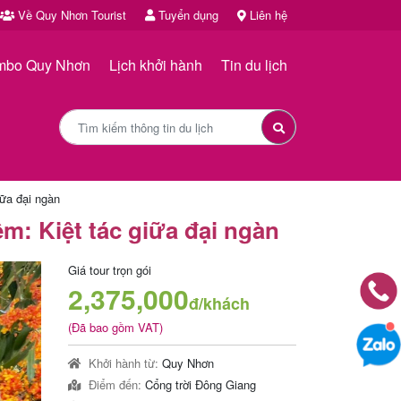
Về Quy Nhơn Tourist
Tuyển dụng
Liên hệ
mbo Quy Nhơn
Lịch khởi hành
Tin du lịch
iữa đại ngàn
m: Kiệt tác giữa đại ngàn
Giá tour trọn gói
2,375,000
đ/khách
(Đã bao gồm VAT)
Khởi hành từ:
Quy Nhơn
Điểm đến:
Cổng trời Đông Giang