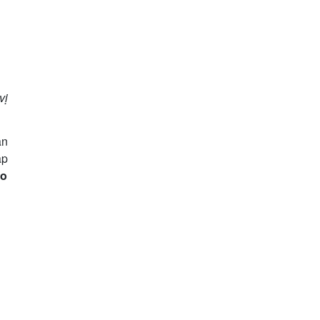
vị
ận
ặp
ảo