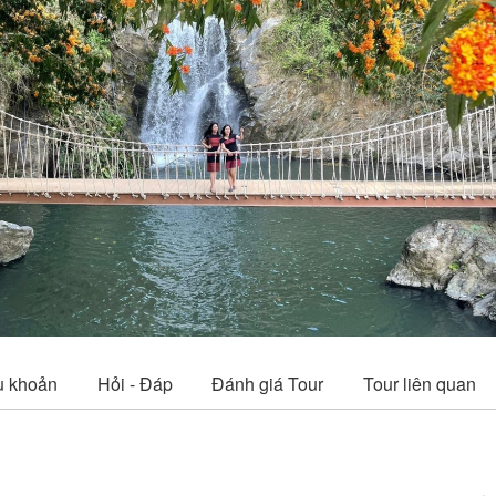
vious
u khoản
Hỏi - Đáp
Đánh giá Tour
Tour liên quan