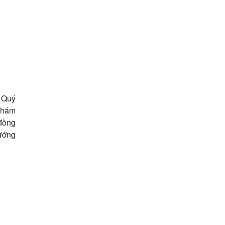
 Quý
khám
đồng
nướng