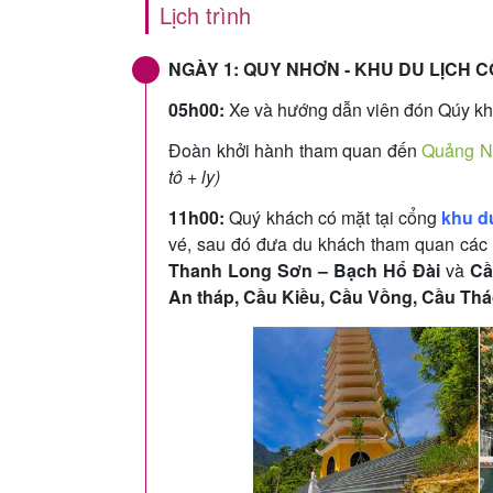
Lịch trình
NGÀY 1: QUY NHƠN - KHU DU LỊCH CỔN
05h00
:
Xe và hướng dẫn viên đón Qúy khá
Đoàn khởi hành tham quan đến
Quảng 
tô + ly)
11h00
:
Quý khách có mặt tại cổng
khu d
vé, sau đó đưa du khách tham quan các 
Thanh Long Sơn – Bạch Hổ Đài
và
Cầ
An tháp, Cầu Kiều, Cầu Vồng, Cầu Thá