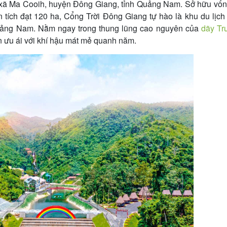
xã Ma Cooih, huyện Đông Giang, tỉnh Quảng Nam. Sở hữu vốn
n tích đạt 120 ha, Cổng Trời Đông Giang tự hào là khu du lịch
 Quảng Nam. Nằm ngay trong thung lũng cao nguyên của
dãy Tr
n ưu ái với khí hậu mát mẻ quanh năm.