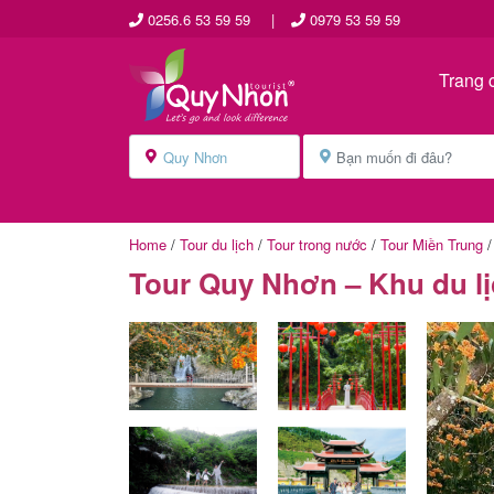
0256.6 53 59 59
|
0979 53 59 59
Trang 
Home
/
Tour du lịch
/
Tour trong nước
/
Tour Miền Trung
Tour Quy Nhơn – Khu du lị