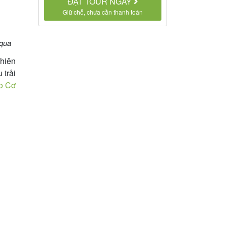
ĐẶT TOUR NGAY
Giữ chỗ, chưa cần thanh toán
 qua
nhiên
 trải
o Cơ