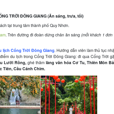
G TRỜI ĐÔNG GIANG (Ăn sáng, trưa, tối)
ch tại trung tâm thành phố Quy Nhơn.
Nam
. Trên đường đi đoàn dừng chân ăn sáng
(mỗi khách 1 đơn 
u lịch Cổng Trời Đông Giang
. Hướng dẫn viên làm thủ tục nh
điểm du lịch trong Cổng Trời Đông Giang: đi qua Cổng Trời g
u Lưỡi Rồng,
ghé thăm
làng văn hóa Cơ Tu, Thiên Môn B
c Tiên, Cầu Cánh Chim.