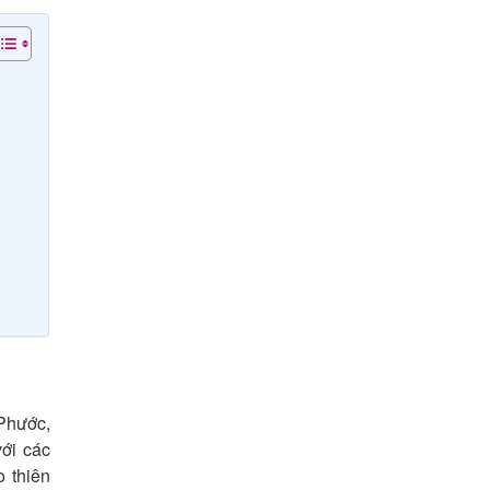
Phước,
ới các
 thiên