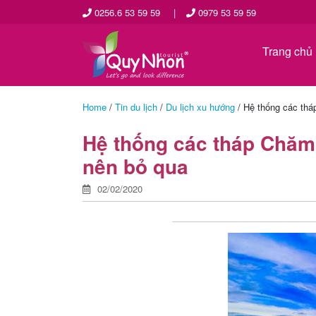
0256.6 53 59 59
|
0979 53 59 59
Trang chủ
Home
/
Tin du lịch
/
Du lịch xu hướng
/
Hệ thống các thá
Hệ thống các tháp Chăm
nên bỏ qua
02/02/2020