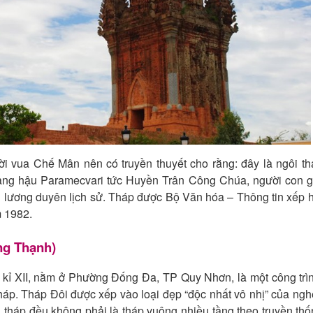
i vua Chế Mân nên có truyền thuyết cho rằng: đây là ngôi th
ng hậu Paramecvari tức Huyền Trân Công Chúa, người con gá
 lương duyên lịch sử. Tháp được Bộ Văn hóa – Thông tin xếp 
m 1982.
ng Thạnh)
 kỉ XII, nằm ở Phường Đống Đa, TP Quy Nhơn, là một công trì
háp. Tháp Đôi được xếp vào loại đẹp “độc nhất vô nhị” của ngh
 tháp đều không phải là tháp vuông nhiều tầng theo truyền th