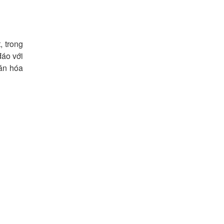
, trong
đáo với
Văn hóa