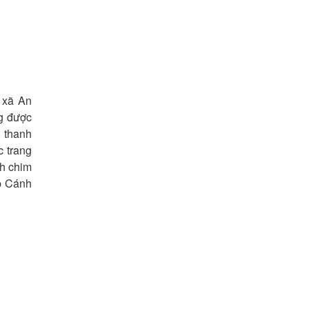
 xã An
ng được
 thanh
c trang
nh chim
áp Cánh