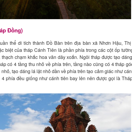
háp Đồng)
uần thể di tích thành Đồ Bàn trên địa bàn xã Nhơn Hậu, Thị
ặc biệt của tháp Cánh Tiên là phần phía trong các cột ốp tườ
a thạch chạm khắc hoa văn dây xoắn. Ngôi tháp được tạo dáng
áp có 4 tầng thu nhỏ về phía trên, tầng nào cũng có 4 tháp gó
ng nhỏ, tạo dáng lá lật nhỏ dần về phía trên tạo cảm giác như cá
ên, 4 phía đều giống như cánh tiên bay lên nên được gọi là Th