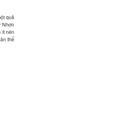
một quả
y Nhơn
 ít nên
uần thể