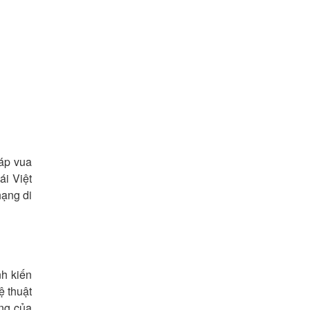
áp vua
i Việt
hạng di
nh kiến
ệ thuật
ống của