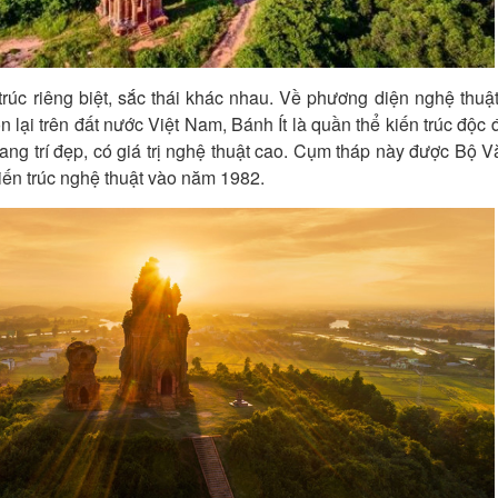
rúc riêng biệt, sắc thái khác nhau. Về phương diện nghệ thuật
n lại trên đất nước Việt Nam, Bánh Ít là quần thể kiến trúc độc 
rang trí đẹp, có giá trị nghệ thuật cao. Cụm tháp này được Bộ 
kiến trúc nghệ thuật vào năm 1982.