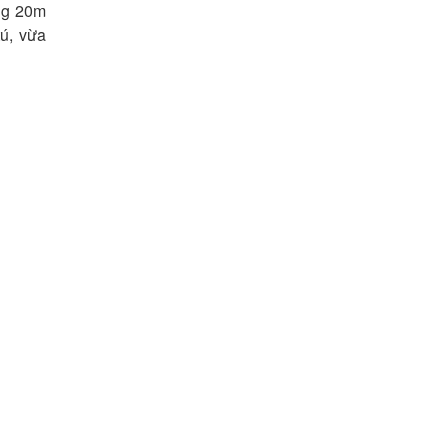
ng 20m
tú, vừa