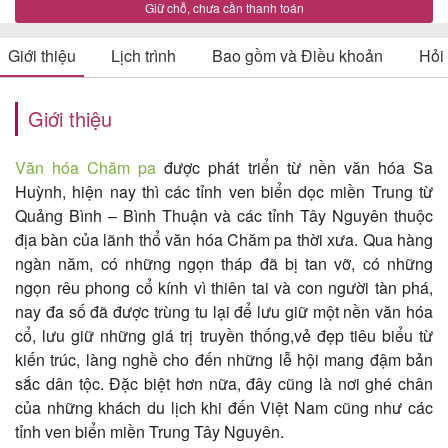
Giữ chỗ, chưa cần thanh toán
Giới thiệu
Lịch trình
Bao gồm và Điều khoản
Hỏi
Tin
du
Giới thiệu
lịch
Văn hóa Chăm pa
được phát triển từ nền văn hóa Sa
Huỳnh, hiện nay thì các tỉnh ven biển dọc miền Trung từ
Quảng Bình – Bình Thuận và các tỉnh Tây Nguyên thuộc
Về
địa bàn của lãnh thổ văn hóa Chăm pa thời xưa. Qua hàng
Quy
ngàn năm, có những ngọn tháp đã bị tan vỡ, có những
Nhơn
ngọn rêu phong cổ kính vì thiên tai và con người tàn phá,
nay đa số đã được trùng tu lại để lưu giữ một nền văn hóa
Tourist
cổ, lưu giữ những giá trị truyền thống,vẻ đẹp tiêu biểu từ
kiến trúc, làng nghề cho đến những lễ hội mang đậm bản
sắc dân tộc. Đặc biệt hơn nữa, đây cũng là nơi ghé chân
Cảm
của những khách du lịch khi đến Việt Nam cũng như các
tỉnh ven biển miền Trung Tây Nguyên.
nhận