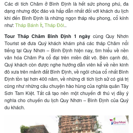
Các di tích Chăm ở Bình Định là hết sức phong phú, đa
dạng nhưng độc đáo và hấp dẫn nhất đối với khách du lịch
khi đến Bình Định là những ngọn tháp rêu phong, cổ kính
như:
Tháp Bánh Ít
,
Tháp Đôi
..
Tour Tháp Chăm Bình Định 1 ngày
cùng Quy Nhơn
Tourist sẽ đưa Quý khách khám phá các tháp Chăm nổi
tiếng tại Quy Nhơn – Bình Định hiện nay, tìm hiểu về nền
văn hóa Chăm Pa cổ đại trên miền đất võ. Bên cạnh đó,
Quý khách còn được nghe hướng dẫn viên kể về nền kinh
đô xưa trên mảnh đất Bình Định, về ngôi chùa cổ nhất Bình
Định tồn tại hơn 400 năm, về những di tích lịch sử có giá trị
cũng như những câu chuyện hào hùng của nghĩa quân Tây
Sơn Tam Kiệt. Tất cả tạo nên một chuyến đi thú vị đầy ý
nghĩa cho chuyến du lịch Quy Nhơn – Bình Định của Quý
du khách.