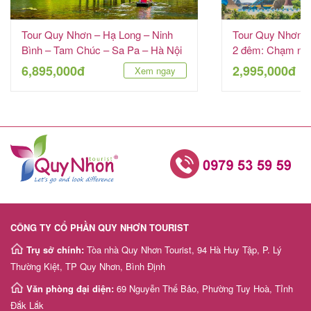
Tour Quy Nhơn – Hạ Long – Ninh
Tour Quy Nhơn –
Bình – Tam Chúc – Sa Pa – Hà Nội
2 đêm: Chạm ngõ
6 ngày 5 đêm
VinWonders
6,895,000đ
2,995,000đ
Xem ngay
CÔNG TY CỔ PHẦN QUY NHƠN TOURIST
Trụ sở chính:
Tòa nhà Quy Nhơn Tourist, 94 Hà Huy Tập, P. Lý
Thường Kiệt, TP Quy Nhơn, Bình Định
Văn phòng đại diện:
69 Nguyễn Thế Bảo, Phường Tuy Hoà, Tỉnh
Đắk Lắk