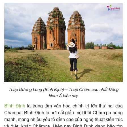
khách
hàng
Tuyển
dụng
Liên
hệ
Tháp Dương Long (Bình Định) – Tháp Chăm cao nhất Đông
Nam Á hiện nay
Bình Định
là trung tâm văn hóa chính trị lớn thứ hai của
Champa. Bình Định là nơi cất giấu một thời Chăm pa hùng
mạnh, mang nhiều yếu tố đỉnh cao của nghệ thuật kiến trúc
và điêu khắc Chămpa. Hiện nay Bình Định đang bảo tồn