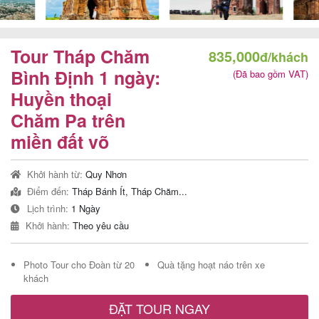
Tour Tháp Chăm
835,000
đ/khách
Tour
Bình Định 1 ngày:
(Đã bao gồm VAT)
trong
Huyền thoại
nước
Chăm Pa trên
miền đất võ
Combo
Khởi hành từ:
Quy Nhơn
Quy
Điểm đến:
Tháp Bánh Ít, Tháp Chăm...
Nhơn
Lịch trình:
1 Ngày
Khởi hành:
Theo yêu cầu
Photo Tour cho Đoàn từ 20
Quà tặng hoạt náo trên xe
Lịch
khách
khởi
ĐẶT TOUR NGAY
hành