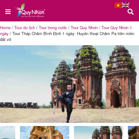
Home
/
Tour du lịch
/
Tour trong nước
/
Tour Quy Nhơn
/
Tour Quy Nhơn 1
ngày
/
Tour Tháp Chăm Bình Định 1 ngày: Huyền thoại Chăm Pa trên miền
Trang
đất võ
chủ
Tour
Quy
Nhơn
Tour
Phú
Yên