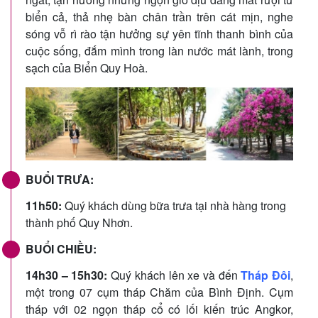
biển cả, thả nhẹ bàn chân trần trên cát mịn, nghe
sóng vỗ rì rào tận hưởng sự yên tĩnh thanh bình của
cuộc sống, đắm mình trong làn nước mát lành, trong
sạch của Biển Quy Hoà.
BUỔI TRƯA:
11h50:
Quý khách dùng bữa trưa tại nhà hàng trong
thành phố Quy Nhơn.
BUỔI CHIỀU:
14h30 – 15h30:
Quý khách lên xe và đến
Tháp Đôi
,
một trong 07 cụm tháp Chăm của Bình Định. Cụm
tháp với 02 ngọn tháp cổ có lối kiến trúc Angkor,