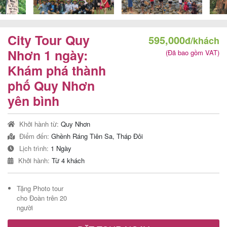
City Tour Quy
595,000
đ/khách
Tour
Nhơn 1 ngày:
(Đã bao gồm VAT)
trong
Khám phá thành
nước
phố Quy Nhơn
yên bình
Combo
Khởi hành từ:
Quy Nhơn
Quy
Điểm đến:
Ghềnh Ráng Tiên Sa, Tháp Đôi
Nhơn
Lịch trình:
1 Ngày
Khởi hành:
Từ 4 khách
Tặng Photo tour
Lịch
cho Đoàn trên 20
khởi
người
hành