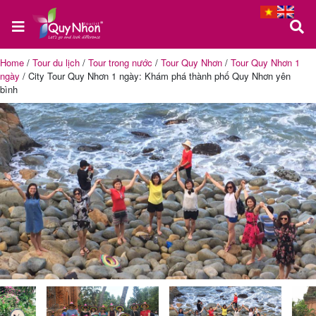
Home
/
Tour du lịch
/
Tour trong nước
/
Tour Quy Nhơn
/
Tour Quy Nhơn 1
ngày
/
City Tour Quy Nhơn 1 ngày: Khám phá thành phố Quy Nhơn yên
Trang
bình
chủ
Tour
Quy
Nhơn
Tour
Phú
Yên