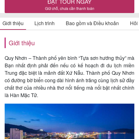
ĐẶT TOUR NGAY
Giữ chỗ, chưa cần thanh toán
Giới thiệu
Lịch trình
Bao gồm và Điều khoản
Hỏi
Tin
du
Giới thiệu
lịch
Quy Nhơn – Thành phố yên bình “Tựa sơn hướng thủy” mà
Bạn nhất định phải đến nếu có kế hoạch đi du lịch miền
Về
Trung đặc biệt là mảnh đất Xứ Nẫu. Thành phố Quy Nhơn
Quy
có đường bờ biển cong dài hình ánh trăng cùng lịch sử đầy
chất thơ của nhiều nhà thơ nổi tiếng mà nổi bật nhất chính
Nhơn
là Hàn Mặc Tử.
Tourist
Cảm
nhận