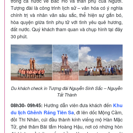
trong cả nước về Bác Hồ và thân phụ của Người.
Tượng đài là công trình lịch sử – văn hóa có ý nghĩa
chính trị và nhân văn sâu sắc, thể hiện sự gắn bó,
hòa quyện giữa tình phụ tử với tình yêu quê hương,
đất nước. Quý khách tham quan và chụp hình tại đây
30 phút.
Du khách check in Tượng đài Nguyễn Sinh Sắc – Nguyễn
Tất Thành
08h30- 09h45:
Hướng dẫn viên đưa khách đến
Khu
du lịch Ghềnh Ráng Tiên Sa
, đi lên dốc Mộng Cầm,
đồi Thi Nhân, cúi đầu thành kính viếng mộ Hàn Mặc
Tử, ghé thăm Bãi tắm Hoàng Hậu, nơi có những hòn