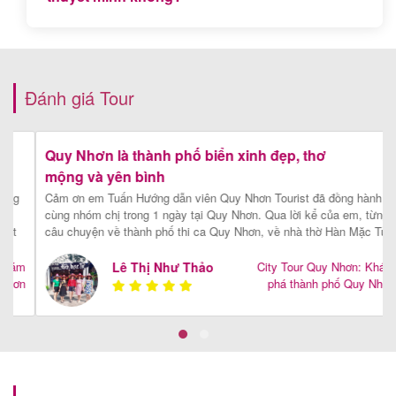
Có, tất cả các tour Quy Nhơn Tourist đều bao gồm
hướng dẫn viên phục vụ xuyên suốt hành trình.
Đánh giá Tour
Quy Nhơn là thành phố biển xinh đẹp, thơ
mộng và yên bình
Cảm ơn em Tuấn Hướng dẫn viên Quy Nhơn Tourist đã đồng hành
cùng nhóm chị trong 1 ngày tại Quy Nhơn. Qua lời kể của em, từng
câu chuyện về thành phố thi ca Quy Nhơn, về nhà thờ Hàn Mặc Tử,
chị cảm nhận được tình yêu quê hương sâu sắc của em, một chàng
trai miền đất võ Bình Định.
[Xem chi tiết]
m
Lê Thị Như Thảo
City Tour Quy Nhơn: Khám
n
phá thành phố Quy Nhơn
h
yên bình