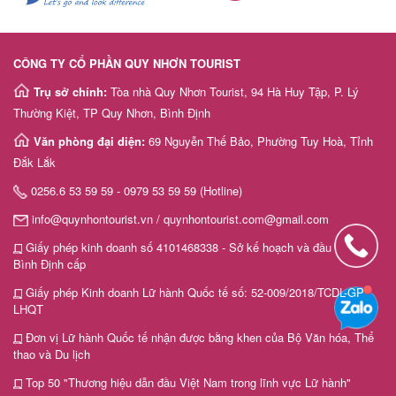
CÔNG TY CỔ PHẦN QUY NHƠN TOURIST
Trụ sở chính:
Tòa nhà Quy Nhơn Tourist, 94 Hà Huy Tập, P. Lý
Thường Kiệt, TP Quy Nhơn, Bình Định
Văn phòng đại diện:
69 Nguyễn Thế Bảo, Phường Tuy Hoà, Tỉnh
Đắk Lắk
0256.6 53 59 59 - 0979 53 59 59 (Hotline)
info@quynhontourist.vn / quynhontourist.com@gmail.com
Giấy phép kinh doanh số 4101468338 - Sở kế hoạch và đầu tư tỉnh
Bình Định cấp
Giấy phép Kinh doanh Lữ hành Quốc tế số: 52-009/2018/TCDL-GP
LHQT
Đơn vị Lữ hành Quốc tế nhận được bằng khen của Bộ Văn hóa, Thể
thao và Du lịch
Top 50 "Thương hiệu dẫn đầu Việt Nam trong lĩnh vực Lữ hành"