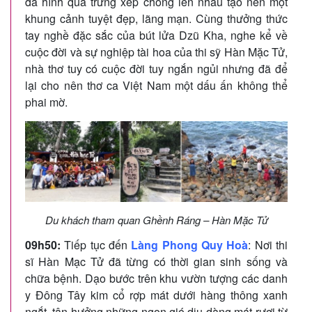
đá hình quả trứng xếp chồng lên nhau tạo nên một
khung cảnh tuyệt đẹp, lãng mạn. Cùng thưởng thức
tay nghề đặc sắc của bút lửa Dzũ Kha, nghe kể về
cuộc đời và sự nghiệp tài hoa của thi sỹ Hàn Mặc Tử,
nhà thơ tuy có cuộc đời tuy ngắn ngủi nhưng đã để
lại cho nên thơ ca Việt Nam một dấu ấn không thể
phai mờ.
Du khách tham quan Ghềnh Ráng – Hàn Mặc Tử
09h50:
Tiếp tục đến
Làng Phong Quy Hoà
: Nơi thi
sĩ Hàn Mạc Tử đã từng có thời gian sinh sống và
chữa bệnh. Dạo bước trên khu vườn tượng các danh
y Đông Tây kim cổ rợp mát dưới hàng thông xanh
ngắt, tận hưởng những ngọn gió dịu dàng mát rượi từ