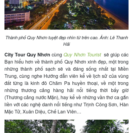
khách
hàng
Thành phố Quy Nhơn tuyệt đẹp nhìn từ trên cao. Ảnh: Lê Thanh
Tuyển
Hải
dụng
City Tour Quy Nhơn
cùng
Quy Nhơn Tourist
sẽ giúp các
Bạn hiểu hơn về thành phố Quy Nhơn xinh đẹp, một trong
những thành phố sạch sẽ và đáng sống nhất tại Miền
Liên
Trung, cùng nghe Hướng dẫn viên kể về lịch sử của vùng
hệ
đất từng là kinh đô Chăm Pa huyền thoại, về một trong
những thương cảng hàng hải nổi tiếng thời bấy giờ
(Thương cảng nước Mặn), hay kể về những vần thơ ca gắn
liền với các nghệ danh nổi tiếng như Trịnh Công Sơn, Hàn
Mặc Tử, Xuân Diệu, Chế Lan Viên…