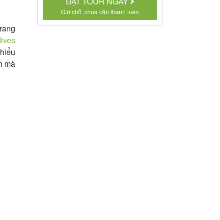
ĐẶT TOUR NGAY
Giữ chỗ, chưa cần thanh toán
Trang
ives
 hiểu
nh mà