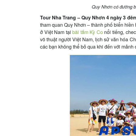
Quy Nhơn có đường bờ
Tour Nha Trang – Quy Nhơn 4 ngày 3 đê
tham quan Quy Nhơn – thành phố biển hiền 
ở Việt Nam tại
bãi tắm Kỳ Co
nổi tiếng, che
võ thuật người Việt Nam, lịch sử văn hóa C
các bạn không thể bỏ qua khi đến với mảnh đ