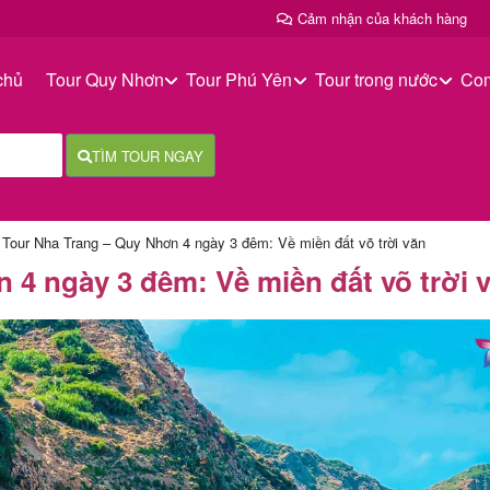
Cảm nhận của khách hàng
chủ
Tour Quy Nhơn
Tour Phú Yên
Tour trong nước
Co
TÌM TOUR NGAY
/
Tour Nha Trang – Quy Nhơn 4 ngày 3 đêm: Về miền đất võ trời văn
 4 ngày 3 đêm: Về miền đất võ trời 