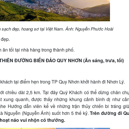
h sạch đẹp, hoang sơ tại Việt Nam. Ảnh: Nguyễn Phước Hoài
 đẹp.
ăn tối tại nhà hàng trong thành phố.
THIÊN ĐƯỜNG BIỂN ĐẢO QUY NHƠN (Ăn sáng, trưa, tối)
hách tại điểm hẹn trong TP Quy Nhơn khởi hành đi Nhơn Lý.
ới chiều dài 2,5 km. Tại đây Quý Khách có thể dừng chân ch
t xung quanh, được thấy những khung cảnh bình dị như cả
ghe Hướng dẫn viên kể về những trận thủy chiến bi tráng gi
hà Nguyễn (Nguyễn Ánh) suốt hơn 5 thế kỷ.
Trên đường đi Q
 hoạt náo vui nhộn có thưởng.