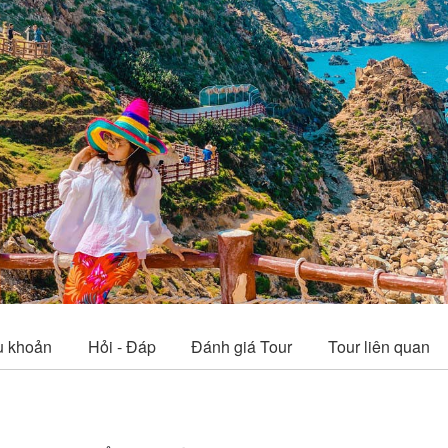
vious
u khoản
Hỏi - Đáp
Đánh giá Tour
Tour liên quan