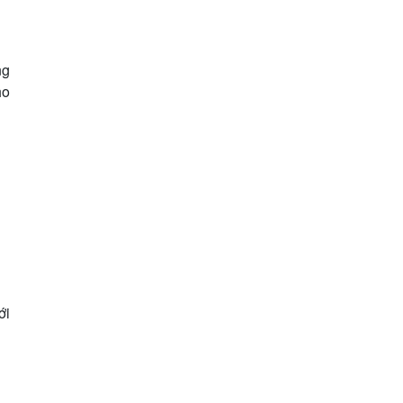
ng
ho
ới