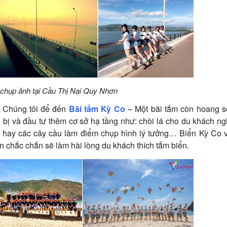
chụp ảnh tại Cầu Thị Nại Quy Nhơn
a Chúng tôi để đến
Bãi tắm Kỳ Co
– Một bãi tắm còn hoang s
g bị và đầu tư thêm cơ sở hạ tầng như: chòi lá cho du khách ng
ồ, hay các cây cầu làm điểm chụp hình lý tưởng… Biển Kỳ Co 
n chắc chắn sẽ làm hài lòng du khách thích tắm biển.