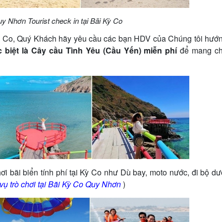
 Nhơn Tourist check in tại Bãi Kỳ Co
 Co, Quý Khách hãy yêu cầu các bạn HDV của Chúng tôi hướ
 biệt là Cây cầu Tình Yêu (Cầu Yến) miễn phí
để mang c
ơi bãi biển tính phí tại Kỳ Co như Dù bay, moto nước, đi bộ dư
vụ trò chơi tại Bãi Kỳ Co Quy Nhơn
)