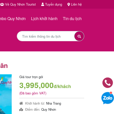
Về Quy Nhơn Tourist
Tuyển dụng
Liên hệ
mbo Quy Nhơn
Lịch khởi hành
Tin du lịch
văn
Giá tour trọn gói
3,995,000
đ/khách
(Đã bao gồm VAT)
Khởi hành từ:
Nha Trang
Điểm đến:
Quy Nhơn