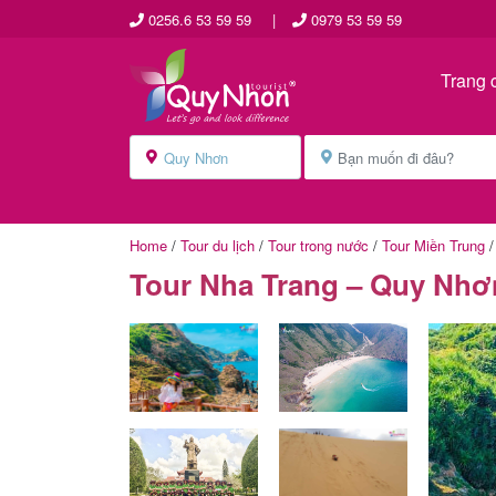
0256.6 53 59 59
|
0979 53 59 59
Trang 
Home
/
Tour du lịch
/
Tour trong nước
/
Tour Miền Trung
Tour Nha Trang – Quy Nhơn