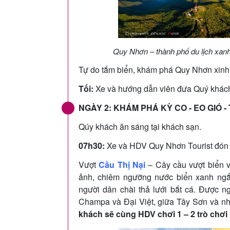
Quy Nhơn – thành phố du lịch xan
Tự do tắm biển, khám phá Quy Nhơn xinh
Tối:
Xe và hướng dẫn viên đưa Quý khách 
NGÀY 2: KHÁM PHÁ KỲ CO - EO GIÓ - 
Qúy khách ăn sáng tại khách sạn.
07h30:
Xe và HDV Quy Nhơn Tourist đón k
Vượt
Cầu Thị Nại
– Cây cầu vượt biển v
ảnh, chiêm ngưỡng nước biển xanh ngắ
người dân chài thả lưới bắt cá. Được n
Champa và Đại Việt, giữa Tây Sơn và n
khách sẽ cùng HDV chơi 1 – 2 trò chơi