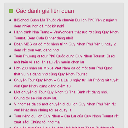
Các đánh giá liên quan
INSchool Buôn Ma Thuột và chuyến Du lịch Phú Yên 2 ngày 1
đêm nhiều hơn cả một kỳ nghỉ
Hành trình Nha Trang – VinWonders thật rực rỡ cùng Quy Nhơn
Tourist. Đêm Gala Dinner đáng nhớ!
Đoàn MBS đã có một hành trình Quy Nhơn Phú Yên 3 ngày 2
đêm rất trọn vẹn, đáng nhớ
Tuấn Phượng đi tour Phú Quốc cùng Quy Nhơn Tourist: Đi rồi
mới hiểu vì sao lần sau vẫn muốn chọn lại
Hơn 200 nhân sự Mixue Việt Nam đã có một tour Phú Quốc
thật vui và đáng nhớ cùng Quy Nhơn Tourist
Chuyến Tour Quy Nhơn – Gia Lai 3 ngày từ Hải Phòng rất tuyệt
vời! Quy Nhơn xứng đáng điểm 10
Một chuyến đi Tour Quy Nhơn từ Thái Bình rất đáng nhớ.
Chúng tôi sẽ còn quay lại.
Vinhomes đã có một chuyến đi du lịch Quy Nhơn Phú Yên rất
vui! Nhất định chúng tôi sẽ quay lại
Tour riêng du lịch Quy Nhơn – Gia Lai của Quy Nhơn Tourist rất
xuất sắc! Chúng tôi nhớ mãi
Chuyến tour Cao Nguyên Vân Hoà kết hợp Team Building rất