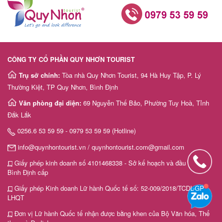
CÔNG TY CỔ PHẦN QUY NHƠN TOURIST
Trụ sở chính:
Tòa nhà Quy Nhơn Tourist, 94 Hà Huy Tập, P. Lý
Thường Kiệt, TP Quy Nhơn, Bình Định
Văn phòng đại diện:
69 Nguyễn Thế Bảo, Phường Tuy Hoà, Tỉnh
Đắk Lắk
0256.6 53 59 59 - 0979 53 59 59 (Hotline)
info@quynhontourist.vn / quynhontourist.com@gmail.com
Giấy phép kinh doanh số 4101468338 - Sở kế hoạch và đầu tư tỉnh
Bình Định cấp
Giấy phép Kinh doanh Lữ hành Quốc tế số: 52-009/2018/TCDL-GP
LHQT
Đơn vị Lữ hành Quốc tế nhận được bằng khen của Bộ Văn hóa, Thể