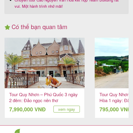
vui. Một hành trình nhớ mãi!
Có thể bạn quan tâm
Tour Quy Nhơn – Phú Quốc 3 ngày
Tour Quy Nhơn –
2 đêm: Đảo ngọc nên thơ
Hòa 1 ngày: Đà L
lòng Phú Yên
7,990,000 VNĐ
795,000 VNĐ
xem ngay