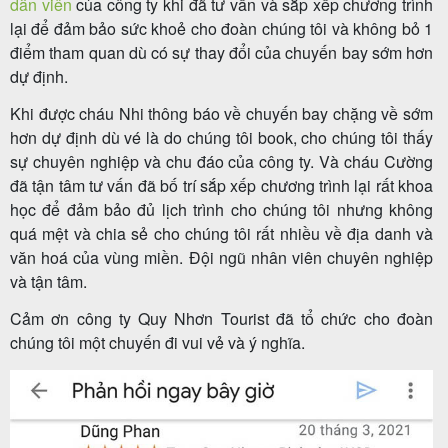
dẫn viên
của công ty khi đã tư vấn và sắp xếp chương trình
lại để đảm bảo sức khoẻ cho đoàn chúng tôi và không bỏ 1
điểm tham quan dù có sự thay đổi của chuyến bay sớm hơn
dự định.
Tour
trong
Khi được cháu Nhi thông báo về chuyến bay chặng về sớm
hơn dự định dù vé là do chúng tôi book, cho chúng tôi thấy
nước
sự chuyên nghiệp và chu đáo của công ty. Và cháu Cường
đã tận tâm tư vấn đã bố trí sắp xếp chương trình lại rất khoa
học để đảm bảo đủ lịch trình cho chúng tôi nhưng không
Combo
quá mệt và chia sẻ cho chúng tôi rất nhiều về địa danh và
văn hoá của vùng miền. Đội ngũ nhân viên chuyên nghiệp
Quy
và tận tâm.
Nhơn
Cảm ơn công ty Quy Nhơn Tourist đã tổ chức cho đoàn
chúng tôi một chuyến đi vui vẻ và ý nghĩa.
Lịch
khởi
hành