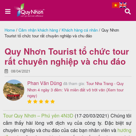
Home
/
Cảm nhận khách hàng
/
Khách hàng cá nhân
/
Quy Nhơn
Tourist tổ chức tour rất chuyên nghiệp và chu đáo
Trang
chủ
Quy Nhơn Tourist tổ chức tour
rất chuyên nghiệp và chu đáo
08/04/2021
Tour
Quy
Phan Văn Dũng
đã tham gia:
Tour Nha Trang - Quy
Nhơn 4 ngày 3 đêm: Về miền đất võ trời văn
(Xem tour
Nhơn
ngay)
Tour Quy Nhơn – Phú yên 4N3D
(17-20/03/2021) Chúng tôi
Tour
cảm thấy hài lòng với dịch vụ của công ty. Đặc biệt sự
Phú
chuyên nghiệp và chu đáo của các bạn nhân viên và
hướng
Yên