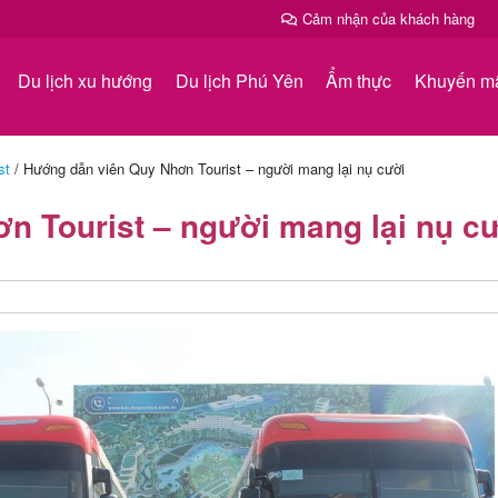
Cảm nhận của khách hàng
Du lịch xu hướng
Du lịch Phú Yên
Ẩm thực
Khuyến m
st
/
Hướng dẫn viên Quy Nhơn Tourist – người mang lại nụ cười
n Tourist – người mang lại nụ c