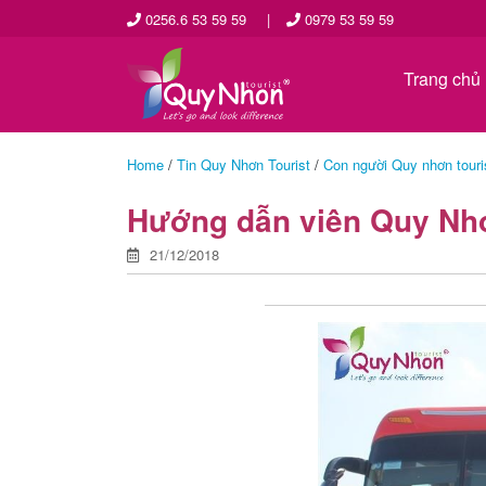
0256.6 53 59 59
|
0979 53 59 59
Trang chủ
Home
/
Tin Quy Nhơn Tourist
/
Con người Quy nhơn touri
Hướng dẫn viên Quy Nhơ
21/12/2018