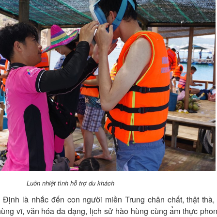
Luôn nhiệt tình hỗ trợ du khách
Định là nhắc đến con người miền Trung chân chất, thật thà,
hùng vĩ, văn hóa đa dạng, lịch sử hào hùng cùng ẩm thực pho