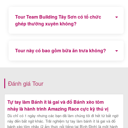
Tour Team Building Tây Sơn có tổ chức
ghép thường xuyên không?
Hiện tại đây là chương trình tour đặc thù dành riêng
cho các doanh nghiệp, công ty theo yêu cầu nên chỉ
Tour này có bao gồm bữa ăn trưa không?
tổ chức riêng, không ghép tour.
Đây là chương trình tour trọn gói đã bao gồm bữa
trưa đặc sản Tây Sơn tuyệt ngon.
Đánh giá Tour
Tự tay làm Bánh ít lá gai và đổ Bánh xèo tôm
nhảy là hành trình Amazing Race cực kỳ thú vị
chỉ có tại Bình Định
Dù chỉ có 1 ngày nhưng các bạn đã làm chúng tôi đi hết từ bất ngờ
này đến bất ngờ khác. Trải nghiệm tự tay làm bánh ít lá gai và đổ
bánh xèo tôm nhảy (2 ẩm thực nổi tiếng tại Bình Định) là một hành