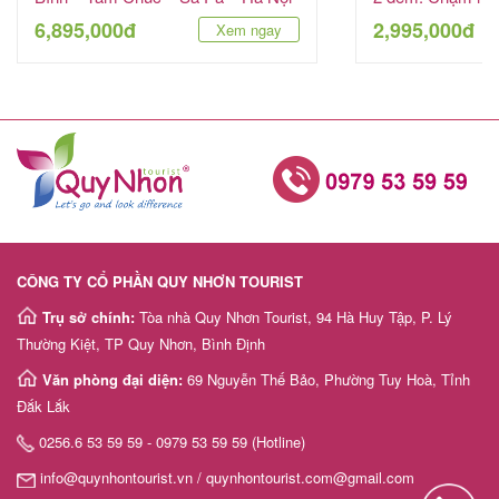
6 ngày 5 đêm
VinWonders
6,895,000đ
2,995,000đ
Xem ngay
CÔNG TY CỔ PHẦN QUY NHƠN TOURIST
Trụ sở chính:
Tòa nhà Quy Nhơn Tourist, 94 Hà Huy Tập, P. Lý
Thường Kiệt, TP Quy Nhơn, Bình Định
Văn phòng đại diện:
69 Nguyễn Thế Bảo, Phường Tuy Hoà, Tỉnh
Đắk Lắk
0256.6 53 59 59 - 0979 53 59 59 (Hotline)
info@quynhontourist.vn / quynhontourist.com@gmail.com