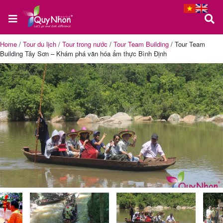
Home
/
Tour du lịch
/
Tour trong nước
/
Tour Team Building
/
Tour Team
Building Tây Sơn – Khám phá văn hóa ẩm thực Bình Định
Trang
chủ
Tour
Quy
Nhơn
Tour
Phú
Yên