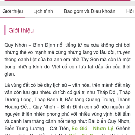
Giới thiệu
Lịch trình
Bao gồm và Điều khoản
Hỏi
Tin
Giới thiệu
du
lịch
Quy Nhơn – Bình Định nổi tiếng từ xa xưa không chỉ bởi
những thế võ mạnh mẽ cùng những làng võ lâu đời, truyền
thống oanh liệt của ba anh em nhà Tây Sơn mà còn là một
trong những kinh đô Việt cổ còn lưu lại dấu ấn của thời
Về
gian.
Quy
Là vùng đất có bề dày lịch sử – văn hóa, trên mảnh đất này
Nhơn
vẫn còn lưu giữ nhiều di tích có giá trị như Tháp Đôi, Tháp
Tourist
Dương Long, Tháp Bánh Ít, Bảo tàng Quang Trung, Thành
Hoàng Đế… Quy Nhơn – Bình Định còn sở hữu nguồn tài
nguyên thiên nhiên phong phú với nhiều vũng vịnh, bãi tắm
Cảm
và danh lam thắng cảnh nổi tiếng như: Bãi biển Quy Nhơn,
Biển Trung Lương – Cát Tiến,
Eo Gió – Nhơn Lý
, Ghềnh
nhận