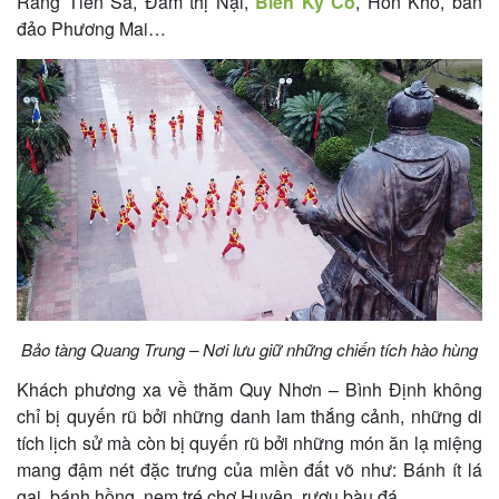
Ráng Tiên Sa, Đầm thị Nại,
Biển Kỳ Co
, Hòn Khô, bán
khách
đảo Phương Mai…
hàng
Tuyển
dụng
Liên
hệ
Bảo tàng Quang Trung – Nơi lưu giữ những chiến tích hào hùng
Khách phương xa về thăm Quy Nhơn – Bình Định không
chỉ bị quyến rũ bởi những danh lam thắng cảnh, những di
tích lịch sử mà còn bị quyến rũ bởi những món ăn lạ miệng
mang đậm nét đặc trưng của miền đất võ như: Bánh ít lá
gai, bánh hồng, nem tré chợ Huyện, rượu bàu đá…