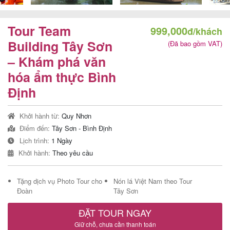
Tour Team
999,000
đ/khách
Tour
Building Tây Sơn
(Đã bao gồm VAT)
– Khám phá văn
trong
hóa ẩm thực Bình
nước
Định
Khởi hành từ:
Quy Nhơn
Combo
Điểm đến:
Tây Sơn - Bình Định
Quy
Lịch trình:
1 Ngày
Nhơn
Khởi hành:
Theo yêu cầu
Tặng dịch vụ Photo Tour cho
Nón lá Việt Nam theo Tour
Đoàn
Tây Sơn
Lịch
khởi
ĐẶT TOUR NGAY
hành
Giữ chỗ, chưa cần thanh toán