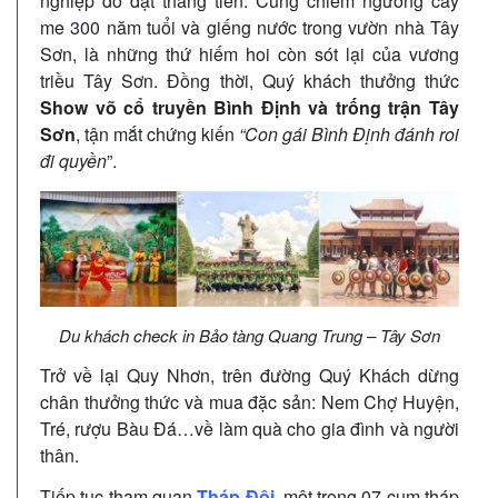
nghiệp đỗ đạt thăng tiến. Cùng chiêm ngưỡng cây
me 300 năm tuổi và giếng nước trong vườn nhà Tây
Sơn, là những thứ hiếm hoi còn sót lại của vương
triều Tây Sơn. Đồng thời, Quý khách thưởng thức
Show võ cổ truyền Bình Định và trống trận Tây
Sơn
, tận mắt chứng kiến
“Con gái Bình Định đánh roi
đi quyền
”.
Du khách check in Bảo tàng Quang Trung – Tây Sơn
Trở về lại Quy Nhơn, trên đường Quý Khách dừng
chân thưởng thức và mua đặc sản: Nem Chợ Huyện,
Tré, rượu Bàu Đá…về làm quà cho gia đình và người
thân.
Tiếp tục tham quan
Tháp Đôi
, một trong 07 cụm tháp