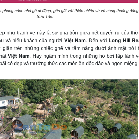
o phong cách nhà gỗ di động, gần gũi với thiên nhiên và vô cùng thoáng đãng
Sưu Tầm
 như tranh vẽ này là sự pha trộn giữa nét quyến rũ của thời
Việt Nam
Long Hill Re
hậu và hiếu khách của người
. Đến với
giãn trên những chiếc ghế và tắm nắng dưới ánh mặt trời 
Việt Nam
hất
. Hay ngâm mình trong những hồ bơi lấp lánh v
 bãi cỏ đẹp và thưởng thức các món ăn độc đáo và ngon miệng 