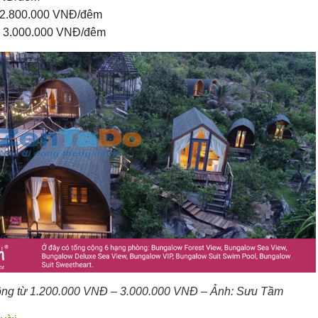
 2.800.000 VNĐ/đêm
: 3.000.000 VNĐ/đêm
ộng từ 1.200.000 VNĐ – 3.000.000 VNĐ – Ảnh: Sưu Tầm