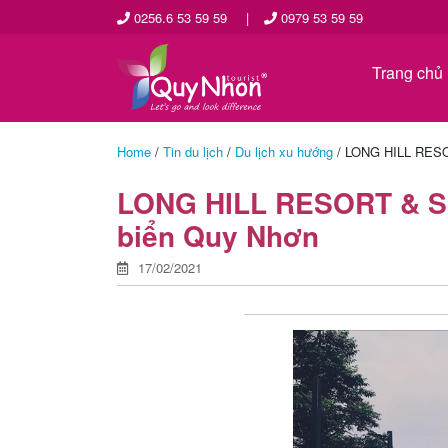
0256.6 53 59 59
|
0979 53 59 59
Trang chủ
Home
/
Tin du lịch
/
Du lịch xu hướng
/
LONG HILL RESOR
LONG HILL RESORT & SPA
biển Quy Nhơn
17/02/2021