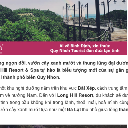
g ngọn đồi, vườn cây xanh mướt và thung lũng đại dươ
Hill Resort & Spa tự hào là biểu tượng mới của sự gần g
tại thành phố biển Quy Nhơn.
Bãi Xép
một khu nghỉ dưỡng nằm trên khu vực
, cách trung tâ
Long Hill Resort
m về hướng Nam. Đến với
, du khách sẽ đ
ĩnh trong bầu không khí trong lành, thoải mái, hoà mình cùn
Đà Lạt
thà
vườn cây xanh mướt tựa như một
thu nhỏ giữa lòng