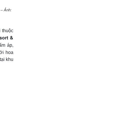
 – Ảnh:
 thuộc
sort &
ấm áp,
ới hoa
tại khu