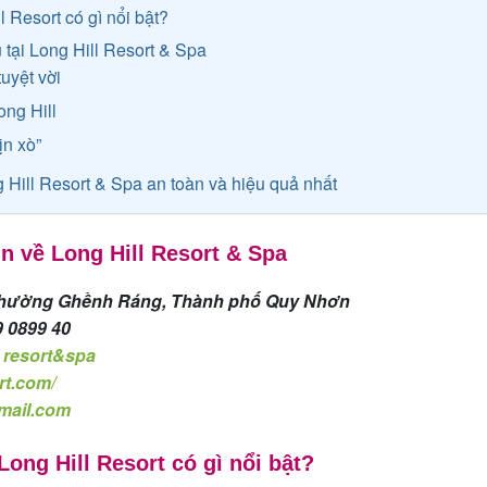
l Resort có gì nổi bật?
vụ tại Long Hill Resort & Spa
tuyệt vời
ong Hill
ịn xò”
g Hill Resort & Spa an toàn và hiệu quả nhất
in về Long Hill Resort & Spa
, Phường Ghềnh Ráng, Thành phố Quy Nhơn
9 0899 40
 resort&spa
ort.com/
gmail.com
Long Hill Resort có gì nổi bật?