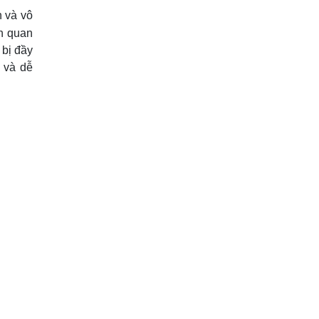
n và vô
h quan
 bị đầy
i và dễ