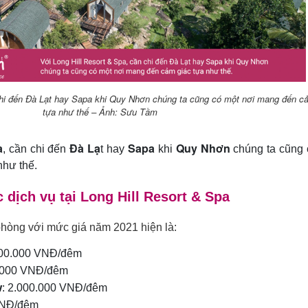
 chi đến Đà Lạt hay Sapa khi Quy Nhơn chúng ta cũng có một nơi mang đến c
tựa như thế – Ảnh: Sưu Tầm
a
Đà Lạ
Sapa
Quy Nhơn
, cần chi đến
t hay
khi
chúng ta cũng 
như thế.
các dịch vụ tại Long Hill Resort & Spa
phòng với mức giá năm 2021 hiện là:
200.000 VNĐ/đêm
0.000 VNĐ/đêm
w
: 2.000.000 VNĐ/đêm
 VNĐ/đêm