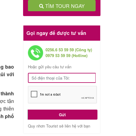
TÌM TOUR NGAY
Gọi ngay để được tư vấn
0256.6 53 59 59 (Công ty)
0979 53 59 59 (Hotline)
ng bao
Hoặc gửi yêu cầu tư vấn
ũi với
thành
m
ược tận
g thiên
Gửi
nh phố
Quy nhơn Tourist sẽ liên hệ với bạn