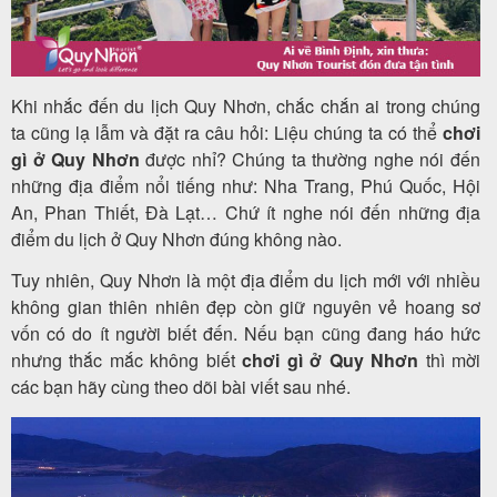
Tour
Khi nhắc đến du lịch Quy Nhơn, chắc chắn ai trong chúng
trong
ta cũng lạ lẫm và đặt ra câu hỏi: Liệu chúng ta có thể
chơi
gì ở Quy Nhơn
được nhỉ? Chúng ta thường nghe nói đến
nước
những địa điểm nổi tiếng như: Nha Trang, Phú Quốc, Hội
An, Phan Thiết, Đà Lạt… Chứ ít nghe nói đến những địa
điểm du lịch ở Quy Nhơn đúng không nào.
Combo
Tuy nhiên, Quy Nhơn là một địa điểm du lịch mới với nhiều
Quy
không gian thiên nhiên đẹp còn giữ nguyên vẻ hoang sơ
Nhơn
vốn có do ít người biết đến. Nếu bạn cũng đang háo hức
nhưng thắc mắc không biết
chơi gì ở Quy Nhơn
thì mời
các bạn hãy cùng theo dõi bài viết sau nhé.
Lịch
khởi
hành