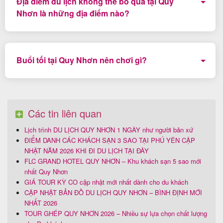
Địa điểm du lịch không thể bỏ qua tại Quy
Nhơn là những địa điểm nào?
Kỳ Co - Bãi tắm đẹp nhất Quy Nhơn, Bãi Dứa - bãi lặn
san hô tự nhiên đẹp nhất và Eo Gió là những địa điểm
Buổi tối tại Quy Nhơn nên chơi gì?
du khách nhất định không thể bỏ qua.
Đi dạo chợ đêm, thưởng thức đặc sản tại Phố ẩm thực
Quy Nhơn, uống cafe tại Surf Bar là những trải nghiệm
khó quên tại Quy Nhơn.
Các tin liên quan
Lịch trình DU LỊCH QUY NHƠN 1 NGÀY như người bản xứ
ĐIỂM DANH CÁC KHÁCH SẠN 3 SAO TẠI PHÚ YÊN CẬP
NHẬT NĂM 2026 KHI ĐI DU LỊCH TẠI ĐÂY
FLC GRAND HOTEL QUY NHƠN – Khu khách sạn 5 sao mới
nhất Quy Nhơn
GIÁ TOUR KỲ CO cập nhật mới nhất dành cho du khách
CẬP NHẬT BẢN ĐỒ DU LỊCH QUY NHƠN – BÌNH ĐỊNH MỚI
NHẤT 2026
TOUR GHÉP QUY NHƠN 2026 – Nhiều sự lựa chọn chất lượng