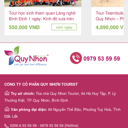
Tour học sinh tham quan Làng nghề
Tour Teambuildin
Bình Định 1 ngày: Kinh đô xưa trên
Quy Nhơn – Phú 
đất Chăm Pa
550,000 VNĐ
4,890,000 V
xem ngay
CÔNG TY CỔ PHẦN QUY NHƠN TOURIST
Trụ sở chính:
Tòa nhà Quy Nhơn Tourist, 94 Hà Huy Tập, P. Lý
Thường Kiệt, TP Quy Nhơn, Bình Định
Văn phòng đại diện:
69 Nguyễn Thế Bảo, Phường Tuy Hoà, Tỉnh
Đắk Lắk
0256.6 53 59 59 - 0979 53 59 59 (Hotline)