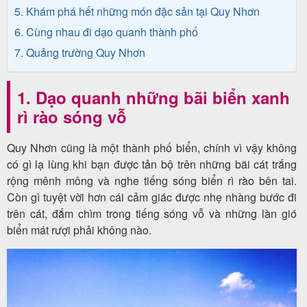
khách
5. Khám phá hết những món đặc sản tại Quy Nhơn
hàng
6. Cùng nhau đi dạo quanh thành phố
7. Quảng trường Quy Nhơn
Tuyển
1. Dạo quanh những bãi biển xanh
dụng
rì rào sóng vỗ
Quy Nhơn cũng là một thành phố biển, chính vì vậy không
có gì lạ lùng khi bạn được tản bộ trên những bãi cát trắng
Liên
rộng mênh mông và nghe tiếng sóng biển rì rào bên tai.
hệ
Còn gì tuyệt vời hơn cái cảm giác được nhẹ nhàng bước đi
trên cát, đắm chìm trong tiếng sóng vỗ và những làn gió
biển mát rượi phải không nào.