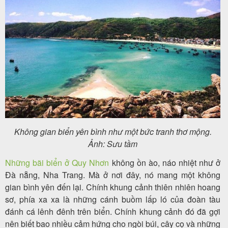
Không gian biển yên bình như một bức tranh thơ mộng.
Ảnh: Sưu tầm
Những bãi biển ở Quy Nhơn
không ồn ào, náo nhiệt như ở
Đà nẵng, Nha Trang. Mà ở nơi đây, nó mang một không
gian bình yên đến lại. Chính khung cảnh thiên nhiên hoang
sơ, phía xa xa là những cánh buồm lấp ló của đoàn tàu
đánh cá lênh đênh trên biển. Chính khung cảnh đó đã gợi
nên biết bao nhiều cảm hứng cho ngòi búi, cây cọ và những