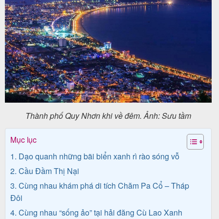
Tin
du
lịch
Về
Thành phố Quy Nhơn khi về đêm. Ảnh: Sưu tầm
Quy
Nhơn
Mục lục
Tourist
1. Dạo quanh những bãi biển xanh rì rào sóng vỗ
2. Cầu Đầm Thị Nại
3. Cùng nhau khám phá di tích Chăm Pa Cổ – Tháp
Cảm
Đôi
nhận
4. Cùng nhau “sống ảo” tại hải đăng Cù Lao Xanh