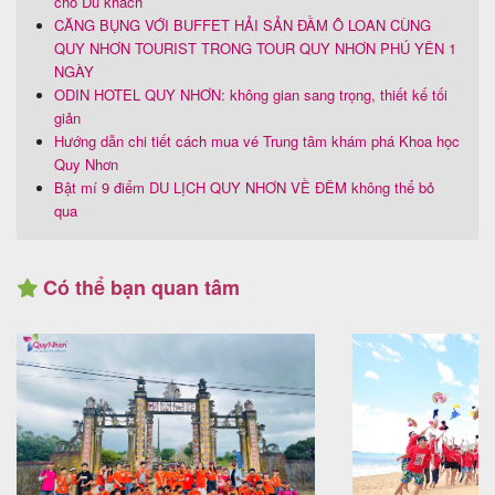
cho Du khách
CĂNG BỤNG VỚI BUFFET HẢI SẢN ĐẦM Ô LOAN CÙNG
QUY NHƠN TOURIST TRONG TOUR QUY NHƠN PHÚ YÊN 1
NGÀY
ODIN HOTEL QUY NHƠN: không gian sang trọng, thiết kế tối
giản
Hướng dẫn chi tiết cách mua vé Trung tâm khám phá Khoa học
Quy Nhơn
Bật mí 9 điểm DU LỊCH QUY NHƠN VỀ ĐÊM không thể bỏ
qua
Có thể bạn quan tâm