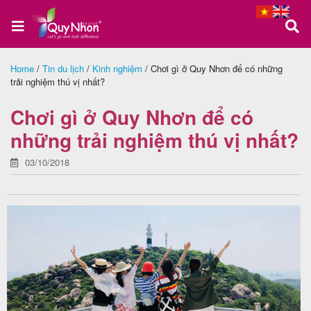
Home
/
Tin du lịch
/
Kinh nghiệm
/
Chơi gì ở Quy Nhơn để có những
trải nghiệm thú vị nhất?
Trang
chủ
Chơi gì ở Quy Nhơn để có
những trải nghiệm thú vị nhất?
03/10/2018
Tour
Quy
Nhơn
Tour
Phú
Yên