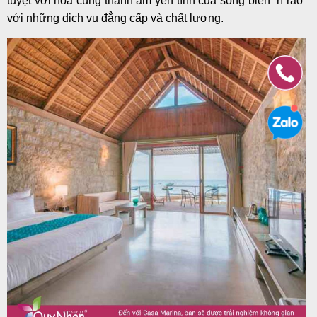
tuyệt vời hòa cùng thanh âm yên tĩnh của sóng biển “rì rào”
với những dịch vụ đẳng cấp và chất lượng.