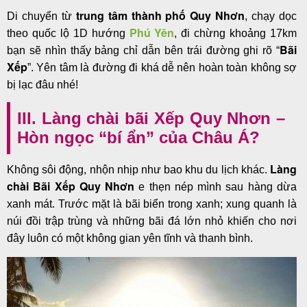
trung tâm thành phố Quy Nhơn
Di chuyển từ
, chạy dọc
Phú Yên
theo quốc lộ 1D hướng
, đi chừng khoảng 17km
Bãi
bạn sẽ nhìn thấy bảng chỉ dẫn bên trái đường ghi rõ “
Xếp
”. Yên tâm là đường đi khá dễ nên hoàn toàn không sợ
bị lạc đâu nhé!
III. Làng chài bãi Xếp Quy Nhơn –
Hòn ngọc “bí ẩn” của Châu Á?
Làng
Không sôi động, nhộn nhịp như bao khu du lịch khác.
chài Bãi Xếp Quy Nhơn
e thẹn nép mình sau hàng dừa
xanh mát. Trước mặt là bãi biển trong xanh; xung quanh là
núi đồi trập trùng và những bãi đá lớn nhỏ khiến cho nơi
đây luôn có một không gian yên tĩnh và thanh bình.