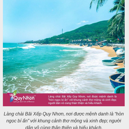
Tin
du
lịch
Về
Quy
Nhơn
Tourist
Làng chài Bãi Xếp Quy Nhơn, nơi được mệnh danh là “hòn
Cảm
ngọc bí ẩn” với khung cảnh thơ mộng và xinh đẹp; người
nhận
dân vô cùng thân thiện và hiếu khách.