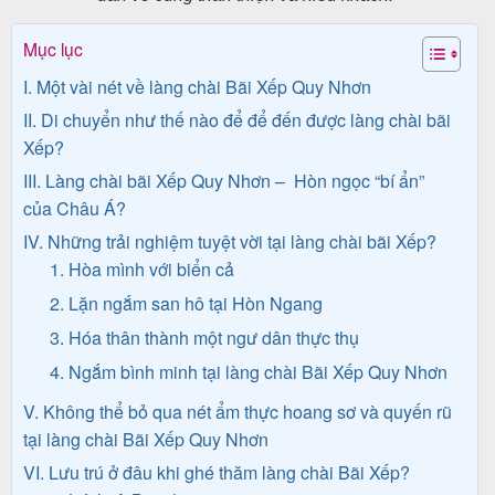
khách
Mục lục
hàng
I. Một vài nét về làng chài Bãi Xếp Quy Nhơn
II. Di chuyển như thế nào để để đến được làng chài bãi
Tuyển
Xếp?
dụng
III. Làng chài bãi Xếp Quy Nhơn – Hòn ngọc “bí ẩn”
của Châu Á?
IV. Những trải nghiệm tuyệt vời tại làng chài bãi Xếp?
1. Hòa mình với biển cả
Liên
2. Lặn ngắm san hô tại Hòn Ngang
hệ
3. Hóa thân thành một ngư dân thực thụ
4. Ngắm bình minh tại làng chài Bãi Xếp Quy Nhơn
V. Không thể bỏ qua nét ẩm thực hoang sơ và quyến rũ
tại làng chài Bãi Xếp Quy Nhơn
VI. Lưu trú ở đâu khi ghé thăm làng chài Bãi Xếp?