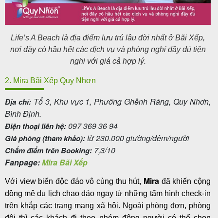
Life’s A Beach là địa điểm lưu trú lâu đời nhất ở Bãi Xếp,
nơi đây có hầu hết các dịch vụ và phòng nghỉ đầy đủ tiện
nghi với giá cả hợp lý.
2. Mira Bãi Xếp Quy Nhơn
Tổ 3, Khu vực 1, Phường Ghềnh Ráng, Quy Nhơn,
Địa chỉ:
Bình Định.
097 369 36 94
Điện thoại liên hệ:
từ 230.000 giường/đêm/người
Giá phòng (tham khảo):
7,3/10
Chấm điểm trên Booking:
Fanpage:
Mira Bãi Xếp
Mira
Với view biển độc đáo vô cùng thu hút,
đã khiến cộng
đồng mê du lịch chao đảo ngay từ những tấm hình check-in
trên khắp các trang mạng xã hội. Ngoài phòng đơn, phòng
đôi thì các khách đi theo nhóm đông người có thể chọn