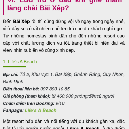
làng chài Bãi Xếp?
Bãi Xếp
Đến
rồi thì cũng đừng vội về ngay trong ngày nhé,
vì ở đây sẽ có rất nhiều chỗ lưu trú cho du khách nghỉ ngơi.
Từ những homestay bình dân cho đến những resort cao
cấp với chất lượng dịch vụ tốt, trang thiết bị hiện đại và
view nhìn ra biển vô cùng xinh đẹp.
1. Life’s A Beach
Tổ 2, Khu vực 1, Bãi Xếp, Ghềnh Ráng, Quy Nhơn,
Địa chỉ:
Bình Định.
097 893 10 85
Điện thoại liên hệ:
từ 460.000 phòng/đêm/2 người
Giá phòng (tham khảo):
9/10
Chấm điểm trên Booking:
Fanpage:
Life’s A Beach
Một resort hấp dẫn và nổi tiếng với du khách gần xa, đặc
Life’s A Beach
biệt là với người nước ngoài.
là địa điểm