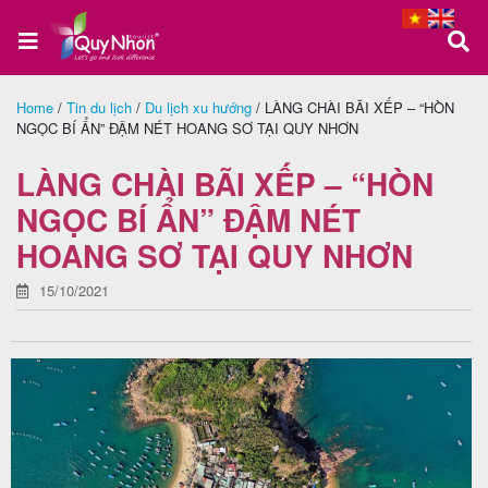
Home
/
Tin du lịch
/
Du lịch xu hướng
/
LÀNG CHÀI BÃI XẾP – “HÒN
NGỌC BÍ ẨN” ĐẬM NÉT HOANG SƠ TẠI QUY NHƠN
Trang
chủ
LÀNG CHÀI BÃI XẾP – “HÒN
NGỌC BÍ ẨN” ĐẬM NÉT
HOANG SƠ TẠI QUY NHƠN
Tour
Quy
15/10/2021
Nhơn
Tour
Phú
Yên