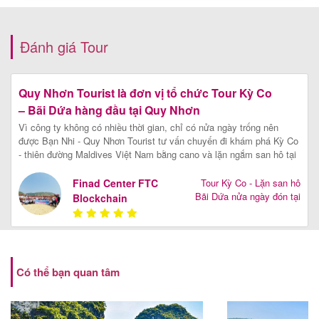
Tour Kỳ Co - Lặn san hô Bãi Dứa không bao gồm
dịch vụ đi bộ dưới biển - Quý khách có thể tự túc chi
phí này tại Bãi Dứa.
Đánh giá Tour
Quy Nhơn Tourist là đơn vị tổ chức Tour Kỳ Co
– Bãi Dứa hàng đầu tại Quy Nhơn
Vì công ty không có nhiều thời gian, chỉ có nửa ngày trống nên
được Bạn Nhi - Quy Nhơn Tourist tư vấn chuyến đi khám phá Kỳ Co
- thiên đường Maldives Việt Nam bằng cano và lặn ngắm san hô tại
Bãi Dứa - một trong những bãi ngắm san hô đẹp nhất tại Bình Định.
Cảm ơn 3 chàng hướng dẫn viên nhiệt tình, kinh nghiệm, vui vẻ,
Finad Center FTC
Tour Kỳ Co - Lặn san hô
chuyên nghiệp đã đồng hành cùng Finad Center FTC Blockchain
Bãi Dứa nửa ngày đón tại
Blockchain
trong nửa ngày thú vị tại Bãi tắm Kỳ Co
[Xem chi tiết]
Nhơn Lý
Có thể bạn quan tâm