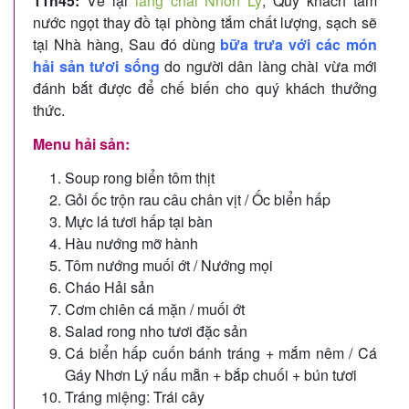
11h45:
Về lại
làng chài Nhơn Lý
, Quý khách tắm
nước ngọt thay đồ tại phòng tắm chất lượng, sạch sẽ
tại Nhà hàng, Sau đó dùng
bữa trưa với các món
hải sản tươi sống
do người dân làng chài vừa mới
đánh bắt được để chế biến cho quý khách thưởng
thức.
Menu hải sản:
Soup rong biển tôm thịt
Gỏi ốc trộn rau câu chân vịt / Ốc biển hấp
Mực lá tươi hấp tại bàn
Hàu nướng mỡ hành
Tôm nướng muối ớt / Nướng mọi
Cháo Hải sản
Cơm chiên cá mặn / muối ớt
Salad rong nho tươi đặc sản
Cá biển hấp cuốn bánh tráng + mắm nêm / Cá
Gáy Nhơn Lý nấu mẵn + bắp chuối + bún tươi
Tráng miệng: Trái cây