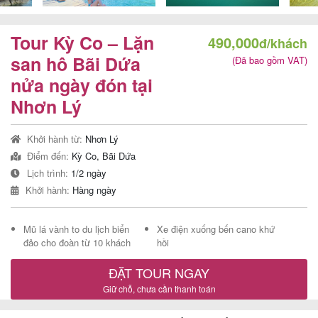
Tour Kỳ Co – Lặn
490,000
đ/khách
Tour
san hô Bãi Dứa
(Đã bao gồm VAT)
nửa ngày đón tại
trong
Nhơn Lý
nước
Khởi hành từ:
Nhơn Lý
Điểm đến:
Kỳ Co, Bãi Dứa
Combo
Lịch trình:
1/2 ngày
Quy
Khởi hành:
Hàng ngày
Nhơn
Mũ lá vành to du lịch biển
Xe điện xuống bến cano khứ
đảo cho đoàn từ 10 khách
hồi
Lịch
ĐẶT TOUR NGAY
khởi
Giữ chỗ, chưa cần thanh toán
hành