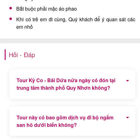
Bắt buộc phải mặc áo phao
Khi có trẻ em đi cùng, Quý khách để ý quan sát các
em nhỏ
Hỏi - Đáp
Tour Kỳ Co - Bãi Dứa nửa ngày có đón tại
trung tâm thành phố Quy Nhơn không?
Tour này hiện không đón tại Trung tâm thành phố
Quy Nhơn, chỉ đón tại Bến cano Nhơn Lý. Nếu Quý
Tour này có bao gồm dịch vụ đi bộ ngắm
du khách có nhu cầu đón tại Quy Nhơn có thể đăng
san hô dưới biển không?
ký tour trọn gói Kỳ Co Eo Gió 1 ngày hoặc liên hệ
bộ phận tư vấn Quy Nhơn Tourist để hướng dẫn
phương tiện qua Nhơn Lý.