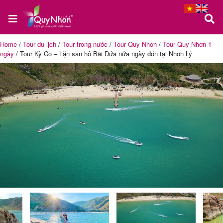
Home
/
Tour du lịch
/
Tour trong nước
/
Tour Quy Nhơn
/
Tour Quy Nhơn 1
ngày
/
Tour Kỳ Co – Lặn san hô Bãi Dứa nửa ngày đón tại Nhơn Lý
Trang
chủ
Tour
Quy
Nhơn
Tour
Phú
Yên