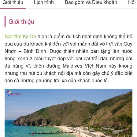
Giới thiệu
Lịch trình
Bao gồm và Điều khoản
Hỏi
Giới thiệu
Tin
du
Bãi tắm Kỳ Co
hiện là điểm du lịch nhất định không thể bỏ
lịch
qua của du khách khi đến với với mảnh đất võ trời văn Quy
Nhơn – Bình Định. Được thiên nhiên ban tặng làn nước
trong xanh 2 màu tuyệt đẹp với bãi cát trải dài, những bãi
đá hùng vĩ, thiên đường Maldives Việt Nam này không
Về
những thu hút du khách nội địa mà còn gây chú ý đặc biệt
Quy
đến cả những phương trời xa của khách quốc tế.
Nhơn
Tourist
Cảm
nhận