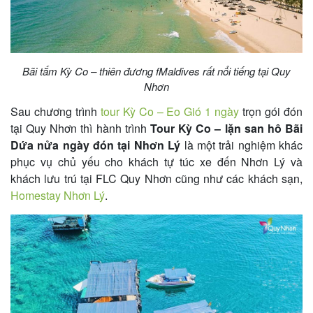
khách
hàng
Bãi tắm Kỳ Co – thiên đương fMaldives rất nổi tiếng tại Quy
Nhơn
Tuyển
Sau chương trình
tour Kỳ Co – Eo Gió 1 ngày
trọn gói đón
dụng
tại Quy Nhơn thì hành trình
Tour Kỳ Co – lặn san hô Bãi
Dứa nửa ngày đón tại Nhơn Lý
là một trải nghiệm khác
phục vụ chủ yếu cho khách tự túc xe đến Nhơn Lý và
Liên
khách lưu trú tại FLC Quy Nhơn cũng như các khách sạn,
hệ
Homestay Nhơn Lý
.