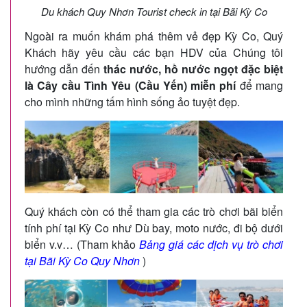
Du khách Quy Nhơn Tourist check in tại Bãi Kỳ Co
Ngoài ra muốn khám phá thêm vẻ đẹp Kỳ Co, Quý
Khách hãy yêu cầu các bạn HDV của Chúng tôi
hướng dẫn đến
thác nước, hồ nước ngọt đặc biệt
là Cây cầu Tình Yêu (Cầu Yến) miễn phí
để mang
cho mình những tấm hình sống ảo tuyệt đẹp.
Quý khách còn có thể tham gia các trò chơi bãi biển
tính phí tại Kỳ Co như Dù bay, moto nước, đi bộ dưới
biển v.v… (Tham khảo
Bảng giá các dịch vụ trò chơi
tại Bãi Kỳ Co Quy Nhơn
)