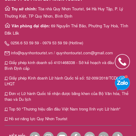
Trụ sở chính:
Tòa nhà Quy Nhơn Tourist, 94 Hà Huy Tập, P. Lý
Thường Kiệt, TP Quy Nhơn, Bình Định
Văn phòng đại diện:
69 Nguyễn Thế Bảo, Phường Tuy Hoà, Tỉnh
Đắk Lắk
0256.6 53 59 59 - 0979 53 59 59 (Hotline)
info@quynhontourist.vn / quynhontourist.com@gmail.com
Giấy phép kinh doanh số 4101468338 - Sở kế hoạch và đầu tư tỉnh
Bình Định cấp
Giấy phép Kinh doanh Lữ hành Quốc tế số: 52-009/2018/TCDL-GP
LHQT
Đơn vị Lữ hành Quốc tế nhận được bằng khen của Bộ Văn hóa, Thể
thao và Du lịch
Top 50 "Thương hiệu dẫn đầu Việt Nam trong lĩnh vực Lữ hành"
Hồ sơ năng lực Quy Nhơn Tourist