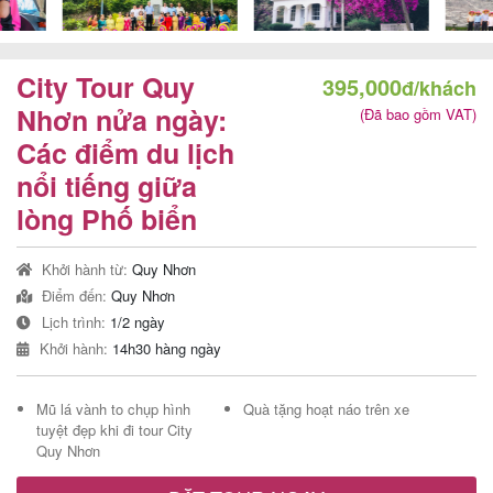
City Tour Quy
395,000
đ/khách
Tour
Nhơn nửa ngày:
(Đã bao gồm VAT)
trong
Các điểm du lịch
nước
nổi tiếng giữa
lòng Phố biển
Combo
Khởi hành từ:
Quy Nhơn
Quy
Điểm đến:
Quy Nhơn
Nhơn
Lịch trình:
1/2 ngày
Khởi hành:
14h30 hàng ngày
Mũ lá vành to chụp hình
Quà tặng hoạt náo trên xe
Lịch
tuyệt đẹp khi đi tour City
khởi
Quy Nhơn
hành