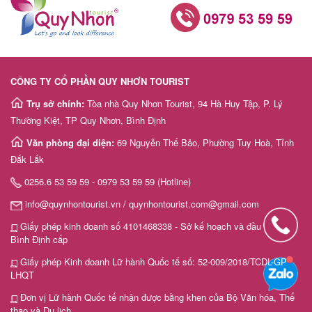
CÔNG TY CỔ PHẦN QUY NHƠN TOURIST
Trụ sở chính:
Tòa nhà Quy Nhơn Tourist, 94 Hà Huy Tập, P. Lý
Thường Kiệt, TP Quy Nhơn, Bình Định
Văn phòng đại diện:
69 Nguyễn Thế Bảo, Phường Tuy Hoà, Tỉnh
Đắk Lắk
0256.6 53 59 59 - 0979 53 59 59 (Hotline)
info@quynhontourist.vn / quynhontourist.com@gmail.com
Giấy phép kinh doanh số 4101468338 - Sở kế hoạch và đầu tư tỉnh
Bình Định cấp
Giấy phép Kinh doanh Lữ hành Quốc tế số: 52-009/2018/TCDL-GP
LHQT
Đơn vị Lữ hành Quốc tế nhận được bằng khen của Bộ Văn hóa, Thể
thao và Du lịch