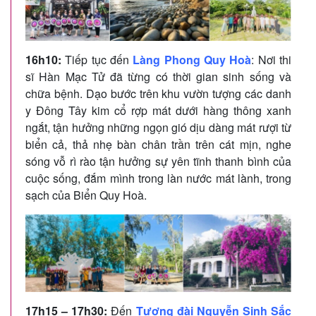
16h10:
Tiếp tục đến
Làng Phong Quy Hoà
: Nơi thi
sĩ Hàn Mạc Tử đã từng có thời gian sinh sống và
chữa bệnh. Dạo bước trên khu vườn tượng các danh
y Đông Tây kim cổ rợp mát dưới hàng thông xanh
ngắt, tận hưởng những ngọn gió dịu dàng mát rượi từ
biển cả, thả nhẹ bàn chân trần trên cát mịn, nghe
sóng vỗ rì rào tận hưởng sự yên tĩnh thanh bình của
cuộc sống, đắm mình trong làn nước mát lành, trong
sạch của Biển Quy Hoà.
17h15 – 17h30:
Đến
Tượng đài Nguyễn Sinh Sắc