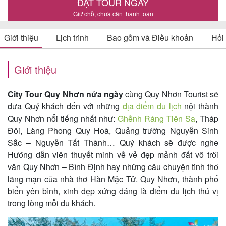
ĐẶT TOUR NGAY
Giữ chỗ, chưa cần thanh toán
Giới thiệu
Lịch trình
Bao gồm và Điều khoản
Hỏi
Tin
du
Giới thiệu
lịch
City Tour Quy Nhơn nửa ngày
cùng Quy Nhơn Tourist sẽ
đưa Quý khách đến với những
địa điểm du lịch
nội thành
Về
Quy Nhơn nổi tiếng nhất như:
Ghềnh Ráng Tiên Sa
, Tháp
Quy
Đôi, Làng Phong Quy Hoà, Quảng trường Nguyễn Sinh
Sắc – Nguyễn Tất Thành… Quý khách sẽ được nghe
Nhơn
Hướng dẫn viên thuyết minh về vẻ đẹp mảnh đất võ trời
Tourist
văn Quy Nhơn – Bình Định hay những câu chuyện tình thơ
lãng mạn của nhà thơ Hàn Mặc Tử. Quy Nhơn, thành phố
biển yên bình, xinh đẹp xứng đáng là điểm du lịch thú vị
Cảm
trong lòng mỗi du khách.
nhận