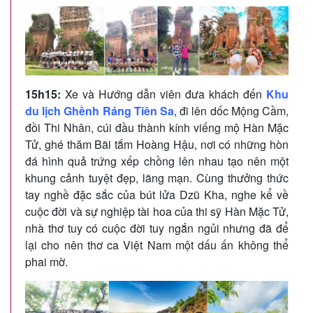
15h15:
Xe và Hướng dẫn viên đưa khách đến
Khu
du lịch Ghềnh Ráng Tiên Sa
, đi lên dốc Mộng Cầm,
đồi Thi Nhân, cúi đầu thành kính viếng mộ Hàn Mặc
Tử, ghé thăm Bãi tắm Hoàng Hậu, nơi có những hòn
đá hình quả trứng xếp chồng lên nhau tạo nên một
khung cảnh tuyệt đẹp, lãng mạn. Cùng thưởng thức
tay nghề đặc sắc của bút lửa Dzũ Kha, nghe kể về
cuộc đời và sự nghiệp tài hoa của thi sỹ Hàn Mặc Tử,
nhà thơ tuy có cuộc đời tuy ngắn ngủi nhưng đã để
lại cho nên thơ ca Việt Nam một dấu ấn không thể
phai mờ.