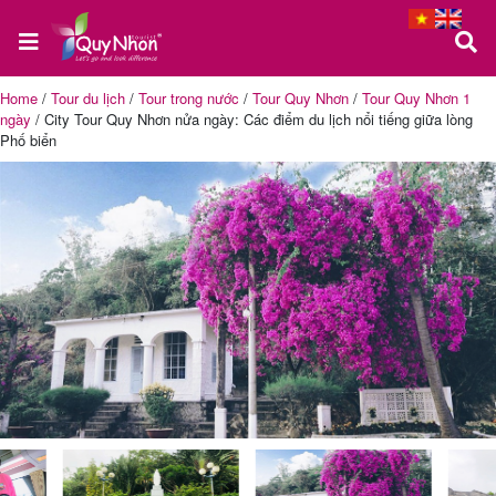
Home
/
Tour du lịch
/
Tour trong nước
/
Tour Quy Nhơn
/
Tour Quy Nhơn 1
ngày
/
City Tour Quy Nhơn nửa ngày: Các điểm du lịch nổi tiếng giữa lòng
Trang
Phố biển
chủ
Tour
Quy
Nhơn
Tour
Phú
Yên