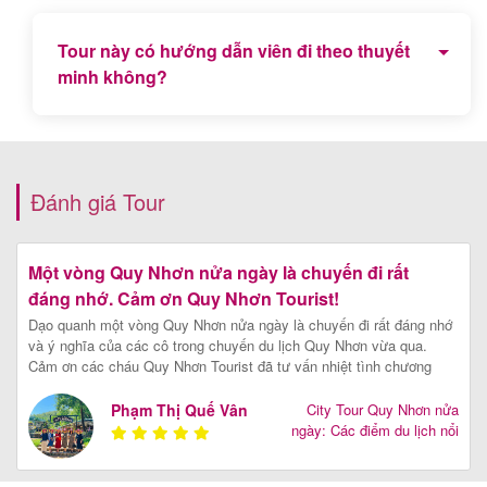
Chương trình tour sẽ đi các điểm nổi tiếng trung tâm
thành phố Quy Nhơn như: Tháp Đôi, Ghềnh Ráng
Tour này có hướng dẫn viên đi theo thuyết
Tiên Sa, Làng phong Quy Hoà, Quảng trường thành
minh không?
phố...
Có, Tour đã bao gồm Hướng dẫn viên thuyết minh
về miền đất võ trời văn Quy Nhơn - Bình Định
Đánh giá Tour
Một vòng Quy Nhơn nửa ngày là chuyến đi rất
đáng nhớ. Cảm ơn Quy Nhơn Tourist!
Dạo quanh một vòng Quy Nhơn nửa ngày là chuyến đi rất đáng nhớ
và ý nghĩa của các cô trong chuyến du lịch Quy Nhơn vừa qua.
Cảm ơn các cháu Quy Nhơn Tourist đã tư vấn nhiệt tình chương
trình city tour nửa ngày rất phù hợp với giờ bay của nhóm.
[Xem
chi tiết]
Phạm Thị Quế Vân
City Tour Quy Nhơn nửa
ngày: Các điểm du lịch nổi
tiếng giữa lòng Phố biển