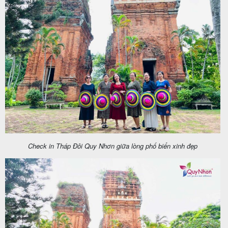
Tin
du
lịch
Về
Quy
Nhơn
Check in Tháp Đôi Quy Nhơn giữa lòng phố biển xinh đẹp
Tourist
Cảm
nhận