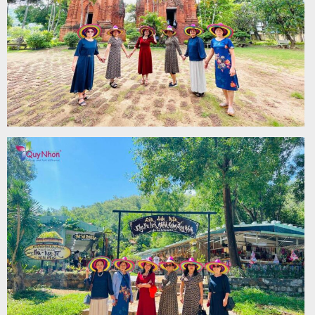
khách
hàng
Tuyển
dụng
Liên
hệ