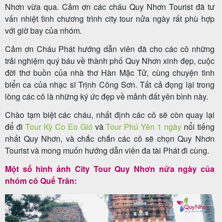
Nhơn vừa qua. Cảm ơn các cháu Quy Nhơn Tourist đã tư
vấn nhiệt tình chương trình city tour nửa ngày rất phù hợp
với giờ bay của nhóm.
Tour
Cảm ơn Cháu Phát hướng dẫn viên đã cho các cô những
trong
trải nghiệm quý báu về thành phố Quy Nhơn xinh đẹp, cuộc
nước
đời thơ buồn của nhà thơ Hàn Mặc Tử, cùng chuyện tình
biển ca của nhạc sĩ Trịnh Công Sơn. Tất cả đọng lại trong
lòng các cô là những ký ức đẹp về mảnh đất yên bình này.
Combo
Chào tạm biệt các cháu, nhất định các cô sẽ còn quay lại
để đi
Tour Kỳ Co Eo Gió
và
Tour Phú Yên 1 ngày
nổi tiếng
Quy
nhất Quy Nhơn, và chắc chắn các cô sẽ chọn Quy Nhơn
Nhơn
Tourist và mong muốn hướng dẫn viên đa tài Phát đi cùng.
Một số hình ảnh City Tour Quy Nhơn nửa ngày của
nhóm cô Quế Trân:
Lịch
khởi
hành