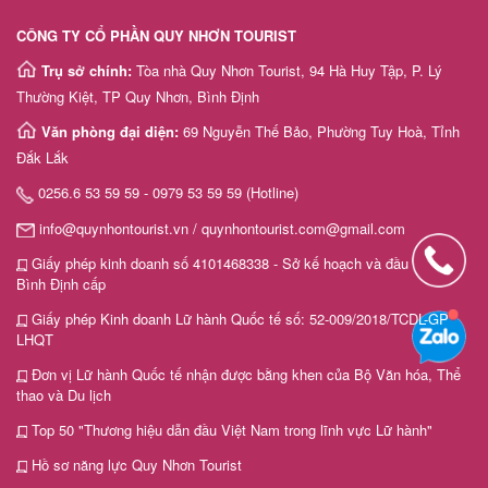
CÔNG TY CỔ PHẦN QUY NHƠN TOURIST
Trụ sở chính:
Tòa nhà Quy Nhơn Tourist, 94 Hà Huy Tập, P. Lý
Thường Kiệt, TP Quy Nhơn, Bình Định
Văn phòng đại diện:
69 Nguyễn Thế Bảo, Phường Tuy Hoà, Tỉnh
Đắk Lắk
0256.6 53 59 59 - 0979 53 59 59 (Hotline)
info@quynhontourist.vn / quynhontourist.com@gmail.com
Giấy phép kinh doanh số 4101468338 - Sở kế hoạch và đầu tư tỉnh
Bình Định cấp
Giấy phép Kinh doanh Lữ hành Quốc tế số: 52-009/2018/TCDL-GP
LHQT
Đơn vị Lữ hành Quốc tế nhận được bằng khen của Bộ Văn hóa, Thể
thao và Du lịch
Top 50 "Thương hiệu dẫn đầu Việt Nam trong lĩnh vực Lữ hành"
Hồ sơ năng lực Quy Nhơn Tourist