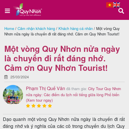
Home
/
Cảm nhận khách hàng
/
Khách hàng cá nhân
/
Một vòng Quy
Nhơn nửa ngày là chuyến đi rất đáng nhớ. Cảm ơn Quy Nhơn Tourist!
Trang
chủ
Một vòng Quy Nhơn nửa ngày
là chuyến đi rất đáng nhớ.
Cảm ơn Quy Nhơn Tourist!
Tour
Quy
25/03/2024
Nhơn
Phạm Thị Quế Vân
đã tham gia:
City Tour Quy Nhơn
nửa ngày: Các điểm du lịch nổi tiếng giữa lòng Phố biển
(Xem tour ngay)
Tour
Dạo quanh một vòng Quy Nhơn nửa ngày là chuyến đi rất
Phú
đáng nhớ và ý nghĩa của các cô trong chuyến du lịch Quy
Yên