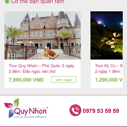
Có thể bạn quan tâm
Tour Quy Nhơn – Phú Quốc 3 ngày
Tour Kỳ Co – Eo 
2 đêm: Đảo ngọc nên thơ
2 ngày 1 đêm: Tr
đêm
7,990,000 VNĐ
1,290,000 V
xem ngay