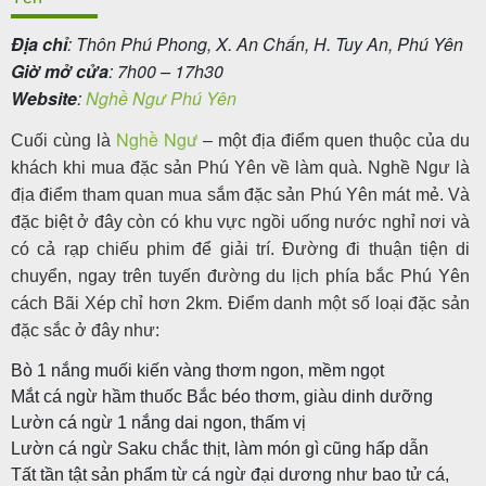
Địa chỉ
: Thôn Phú Phong, X. An Chấn, H. Tuy An, Phú Yên
Giờ mở cửa
: 7h00 – 17h30
Website
:
Nghề Ngư Phú Yên
Nghề Ngư
Cuối cùng là
– một địa điểm quen thuộc của du
khách khi mua đặc sản Phú Yên về làm quà. Nghề Ngư là
địa điểm tham quan mua sắm đặc sản Phú Yên mát mẻ. Và
đặc biệt ở đây còn có khu vực ngồi uống nước nghỉ nơi và
có cả rạp chiếu phim để giải trí. Đường đi thuận tiện di
chuyển, ngay trên tuyến đường du lịch phía bắc Phú Yên
cách Bãi Xép chỉ hơn 2km. Điểm danh một số loại đặc sản
đặc sắc ở đây như:
Bò 1 nắng muối kiến vàng thơm ngon, mềm ngọt
Mắt cá ngừ hầm thuốc Bắc béo thơm, giàu dinh dưỡng
Lườn cá ngừ 1 nắng dai ngon, thấm vị
Lườn cá ngừ Saku chắc thịt, làm món gì cũng hấp dẫn
Tất tần tật sản phẩm từ cá ngừ đại dương như bao tử cá,