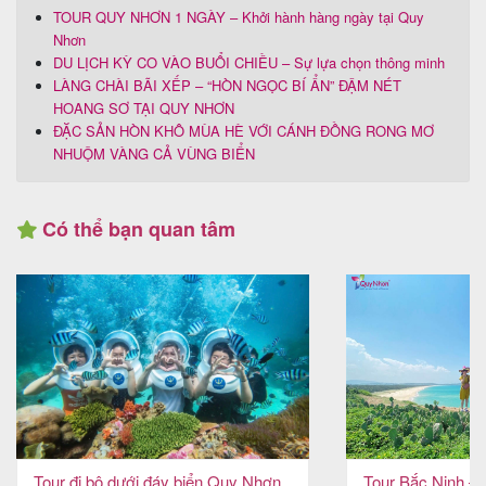
TOUR QUY NHƠN 1 NGÀY – Khởi hành hàng ngày tại Quy
Nhơn
DU LỊCH KỲ CO VÀO BUỔI CHIỀU – Sự lựa chọn thông minh
LÀNG CHÀI BÃI XẾP – “HÒN NGỌC BÍ ẨN” ĐẬM NÉT
HOANG SƠ TẠI QUY NHƠN
ĐẶC SẢN HÒN KHÔ MÙA HÈ VỚI CÁNH ĐỒNG RONG MƠ
NHUỘM VÀNG CẢ VÙNG BIỂN
Có thể bạn quan tâm
Tour đi bộ dưới đáy biển Quy Nhơn
Tour Bắc Ninh –