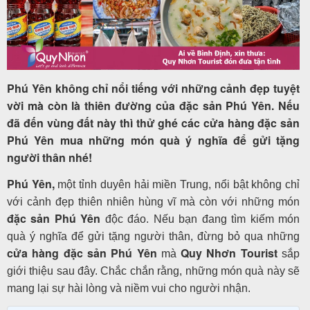
Tour
trong
Phú Yên không chỉ nổi tiếng với những cảnh đẹp tuyệt
nước
vời mà còn là thiên đường của đặc sản Phú Yên. Nếu
đã đến vùng đất này thì thử ghé các cửa hàng đặc sản
Phú Yên mua những món quà ý nghĩa để gửi tặng
người thân nhé!
Combo
Quy
Phú Yên,
một tỉnh duyên hải miền Trung, nổi bật không chỉ
Nhơn
với cảnh đẹp thiên nhiên hùng vĩ mà còn với những món
đặc sản Phú Yên
độc đáo. Nếu bạn đang tìm kiếm món
quà ý nghĩa để gửi tặng người thân, đừng bỏ qua những
cửa hàng đặc sản Phú Yên
Quy Nhơn Tourist
mà
sắp
Lịch
giới thiệu sau đây. Chắc chắn rằng, những món quà này sẽ
khởi
mang lại sự hài lòng và niềm vui cho người nhận.
hành