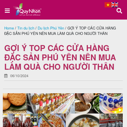
Home
/
Tin du lịch
/
Du lịch Phú Yên
/
GỢI Ý TOP CÁC CỬA HÀNG
ĐẶC SẢN PHÚ YÊN NÊN MUA LÀM QUÀ CHO NGƯỜI THÂN
Trang
chủ
GỢI Ý TOP CÁC CỬA HÀNG
ĐẶC SẢN PHÚ YÊN NÊN MUA
LÀM QUÀ CHO NGƯỜI THÂN
Tour
Quy
06/10/2024
Nhơn
Tour
Phú
Yên