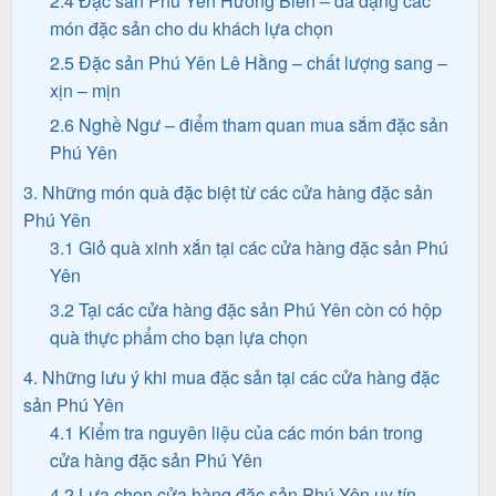
2.4 Đặc sản Phú Yên Hương Biển – đa dạng các
khách
món đặc sản cho du khách lựa chọn
hàng
2.5 Đặc sản Phú Yên Lê Hằng – chất lượng sang –
xịn – mịn
2.6 Nghề Ngư – điểm tham quan mua sắm đặc sản
Tuyển
Phú Yên
dụng
3. Những món quà đặc biệt từ các cửa hàng đặc sản
Phú Yên
3.1 Giỏ quà xinh xắn tại các cửa hàng đặc sản Phú
Liên
Yên
hệ
3.2 Tại các cửa hàng đặc sản Phú Yên còn có hộp
quà thực phẩm cho bạn lựa chọn
4. Những lưu ý khi mua đặc sản tại các cửa hàng đặc
sản Phú Yên
4.1 Kiểm tra nguyên liệu của các món bán trong
cửa hàng đặc sản Phú Yên
4.2 Lựa chọn cửa hàng đặc sản Phú Yên uy tín