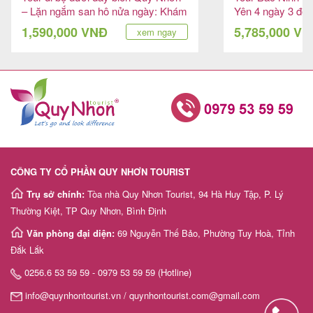
– Lặn ngắm san hô nửa ngày: Khám
Yên 4 ngày 3 đê
phá đại dương kỳ vĩ
1,590,000 VNĐ
5,785,000 V
xem ngay
CÔNG TY CỔ PHẦN QUY NHƠN TOURIST
Trụ sở chính:
Tòa nhà Quy Nhơn Tourist, 94 Hà Huy Tập, P. Lý
Thường Kiệt, TP Quy Nhơn, Bình Định
Văn phòng đại diện:
69 Nguyễn Thế Bảo, Phường Tuy Hoà, Tỉnh
Đắk Lắk
0256.6 53 59 59 - 0979 53 59 59 (Hotline)
info@quynhontourist.vn / quynhontourist.com@gmail.com