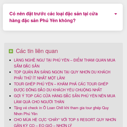
Đến Phú Yên bạn có thể mua bò một nắng muối kiến
vàng, mực một nắng, khô cá, khô mực, mắt cá ngừ đại
Có nên đặt trước các loại đặc sản tại cửa
dương,... về làm quà cho người thân.
hàng đặc sản Phú Yên không?
Để lựa chọn được các món đặc sản ưng ý và hợp khẩu
vị thì bạn nên đặt trước các món đặc sản tại cửa hàng
đặc sản Phú Yên.
Các tin liên quan
LÀNG NGHỀ NGƯ TẠI PHÚ YÊN – ĐIỂM THAM QUAN MUA
SẮM ĐẶC SẢN
TOP QUÁN ĂN SÁNG NGON TẠI QUY NHƠN DU KHÁCH
PHẢI THỬ ÍT NHẤT MỘT LẦN!
TOUR GHÉP PHÚ YÊN – KHÁM PHÁ CÁC TOUR GHÉP
ĐƯỢC ĐÔNG ĐẢO DU KHÁCH YÊU CHUỘNG NHẤT
GỢI Ý TOP CÁC CỬA HÀNG ĐẶC SẢN PHÚ YÊN NÊN MUA
LÀM QUÀ CHO NGƯỜI THÂN
Tặng vé check in Ô Loan Chill khi tham gia tour ghép Quy
Nhơn Phú Yên
CHO MÙA HÈ CỰC “CHÁY” VỚI TOP 5 RESORT QUY NHƠN
GẦN KỲ CO – EO GIÓ – NHƠN LÝ