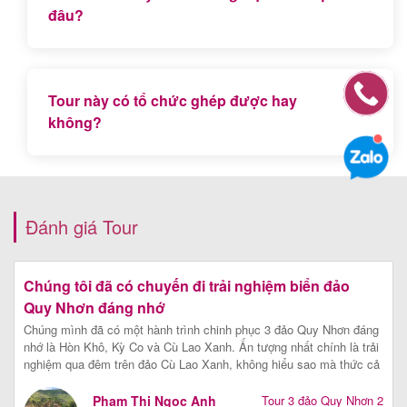
đâu?
Tour này sẽ ngủ qua đêm tại đảo Cù Lao Xanh, trải
nghiệm cuộc sống bình yên của một trong những
Tour này có tổ chức ghép được hay
đảo đẹp nhất Quy Nhơn hiện nay.
không?
Hiện tại đây là chương trình tour đặc thù nên không
thể tổ chức ghép được, chỉ tổ chức riêng theo yêu
cầu Quý khách. Nếu Quý du khách muốn đi ghép
Đánh giá Tour
hành trình 3 đảo có thể đăng ký Tour ghép Cù Lao
Xanh 1 ngày và Tour ghép 2 đảo Hòn Khô Kỳ Co 1
ngày.
Biển đảo Quy Nhơn hùng vĩ và hoang sơ. Một
chuyến đi chinh phục đầy trải nghiệm của
công ty
Hướng dẫn viên Tuấn đồng hành cùng đoàn là chàng trai dễ mến,
đầy sương gió, một hướng dẫn viên biển đảo kinh nghiệm, xử lý tính
huống tốt, lại còn chụp ảnh có tâm nữa chứ, cả đoàn ai cũng quý và
coi như anh em trong công ty Tân Phú Vinh
[Xem chi tiết]
2
Công Ty TNHH Tân
Tour 3 đảo Quy Nhơn 2