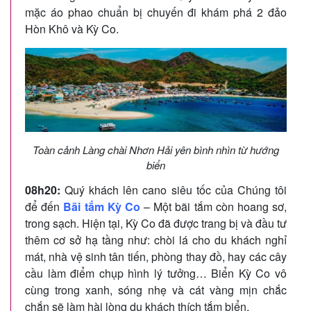
mặc áo phao chuẩn bị chuyến đi khám phá 2 đảo
Hòn Khô và Kỳ Co.
Toàn cảnh Làng chài Nhơn Hải yên bình nhìn từ hướng
biển
08h20:
Quý khách lên cano siêu tốc của Chúng tôi
để đến
Bãi tắm Kỳ Co
– Một bãi tắm còn hoang sơ,
trong sạch. Hiện tại, Kỳ Co đã được trang bị và đầu tư
thêm cơ sở hạ tầng như: chòi lá cho du khách nghỉ
mát, nhà vệ sinh tân tiến, phòng thay đồ, hay các cây
cầu làm điểm chụp hình lý tưởng… Biển Kỳ Co vô
cùng trong xanh, sóng nhẹ và cát vàng mịn chắc
chắn sẽ làm hài lòng du khách thích tắm biển.