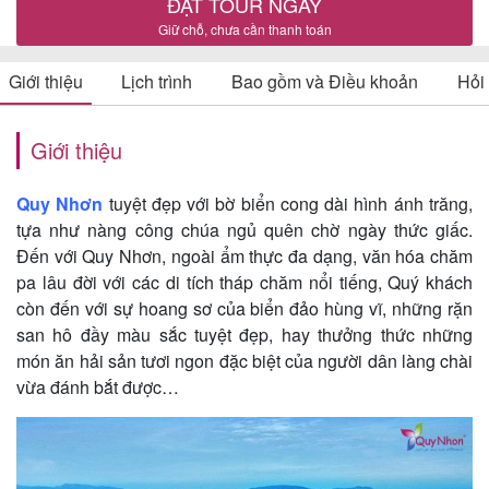
ĐẶT TOUR NGAY
Giữ chỗ, chưa cần thanh toán
Giới thiệu
Lịch trình
Bao gồm và Điều khoản
Hỏi
Tin
du
Giới thiệu
lịch
Quy Nhơn
tuyệt đẹp với bờ biển cong dài hình ánh trăng,
tựa như nàng công chúa ngủ quên chờ ngày thức giấc.
Về
Đến với Quy Nhơn, ngoài ẩm thực đa dạng, văn hóa chăm
Quy
pa lâu đời với các di tích tháp chăm nổi tiếng, Quý khách
còn đến với sự hoang sơ của biển đảo hùng vĩ, những rặn
Nhơn
san hô đầy màu sắc tuyệt đẹp, hay thưởng thức những
Tourist
món ăn hải sản tươi ngon đặc biệt của người dân làng chài
vừa đánh bắt được…
Cảm
nhận