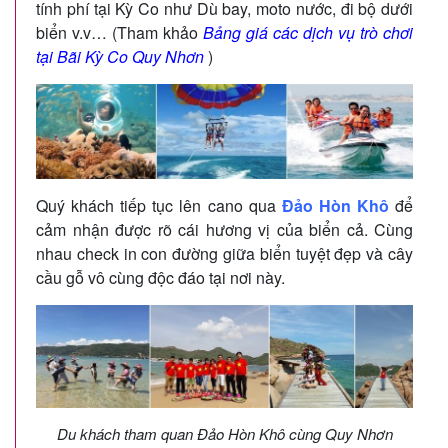
tính phí tại Kỳ Co như Dù bay, moto nước, đi bộ dưới
biển v.v… (Tham khảo
Bảng giá các dịch vụ trò chơi
tại Bãi Kỳ Co Quy Nhơn
)
Quý khách tiếp tục lên cano qua
Đảo Hòn Khô
để
cảm nhận được rõ cái hương vị của biển cả. Cùng
nhau check in con đường giữa biển tuyệt đẹp và cây
cầu gỗ vô cùng độc đáo tại nơi này.
Du khách tham quan Đảo Hòn Khô cùng Quy Nhơn