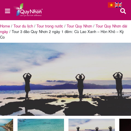
Home
/
Tour du lịch
/
Tour trong nước
/
Tour Quy Nhơn
/
Tour Quy Nhơn dài
ngày
/
Tour 3 đảo Quy Nhơn 2 ngày 1 đêm: Cù Lao Xanh – Hòn Khô – Kỳ
Trang
Co
chủ
Tour
Quy
Nhơn
Tour
Phú
Yên