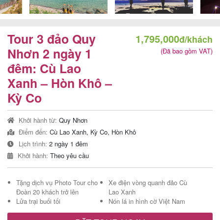
Tour 3 đảo Quy
1,795,000
đ/khách
Tour
Nhơn 2 ngày 1
(Đã bao gồm VAT)
trong
đêm: Cù Lao
nước
Xanh – Hòn Khô –
Kỳ Co
Combo
Khởi hành từ:
Quy Nhơn
Quy
Điểm đến:
Cù Lao Xanh, Kỳ Co, Hòn Khô
Nhơn
Lịch trình:
2 ngày 1 đêm
Khởi hành:
Theo yêu cầu
Tặng dịch vụ Photo Tour cho
Xe điện vòng quanh đảo Cù
Lịch
Đoàn 20 khách trở lên
Lao Xanh
khởi
Lửa trại buối tối
Nón lá in hình cờ Việt Nam
hành