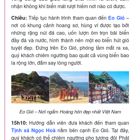
nhận không khí biển mát rượi hiếm nơi nào có được.
Chiều:
Tiếp tục hành trình tham quan đến
Eo Gió
–
nơi có khung cảnh hoang sơ, hùng vĩ được tạo bởi
những rặng núi đá cao, uốn lượn ôm trọn bãi biển
đầy đá và nước, hình thành nên một eo biển hút gió
tuyệt đẹp. Đứng trên Eo Gió, phóng tầm mắt ra xa,
quý khách chiêm ngưỡng bao quát cả vùng biển bao
la rộng lớn, đắm say lòng người.
Eo Gió – Nơi ngắm Hoàng hôn đẹp nhất VIệt Nam
15h10:
Hướng dẫn viên đưa khách đến tham quan
Tịnh xá Ngọc Hoà
nằm bên cạnh Eo Gió. Tại đây,
quý khách có thể chiêm ngưỡng pho tượng đôi Phật