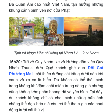
Bà Quan Âm cao nhất Việt Nam, tận hưởng những
khung cảnh bình yên nơi cửa Phật.
Tịnh xá Ngọc Hòa nổi tiếng tại Nhơn Lý – Quy Nhơn
16h20:
Trở về Quy Nhơn, xe và Hướng dẫn viên Quy
Nhơn Tourist đưa Quý khách ghé qua
Đồi Cát
Phương Mai
, một thiên đường cát trắng dưới nền trời
xanh và xa xa là biển. Du khách có thể thả mình
trong không khí đậm chất miền trung nắng gió nhưng
cũng không kém phần hoang dã và yên bình. Tại đây,
du khách không chỉ có cho mình những bức ảnh
chẳng thể đẹp hơn mà còn có thể tham gia các hoạt
động trượt cát thú vị.