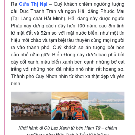
Ra
Cửa Thị Nại
– Quý khách chiêm ngưỡng tượng
đài Đức Thánh Trần và ngọn Hải đăng Phước Mai
(Tại Làng chài Hải Minh). Hải đăng này được người
Pháp xây dựng cách đây hơn 100 năm, cao 8m tính
từ mặt đất và 52m so với mặt nước biển, như một tín
hiệu mời chào và tạm biệt tàu thuyền cùng mọi người
ra vào thành phố. Quý khách sẽ ấn tượng bởi hòn
đảo nhỏ nằm giữa Biển Đông này được bao phủ bởi
cây cối xanh, màu biển xanh bên cạnh những bờ cát
trắng với những hòn đá nhấp nhô nhìn rất hoang sơ.
Thành phố Quy Nhơn nhìn từ khơi xa thật đẹp và yên
bình.
Khởi hành đi Cù Lao Xanh từ bến Hàm Tử – chiêm
ngưỡng tượng Đức Thánh Trần từ khơi xa