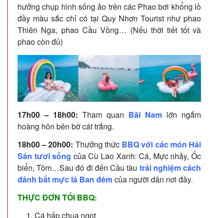
hưởng chụp hình sống ảo trên các Phao bơi khổng lồ
đầy màu sắc chỉ có tại Quy Nhơn Tourist như phao
Thiên Nga, phao Cầu Vồng… (Nếu thời tiết tốt và
phao còn đủ)
17h00 – 18h00:
Tham quan
Bãi Nam
lớn ngắm
hoàng hôn bên bờ cát trắng.
18h00 – 20h00:
Thưởng thức
BBQ với các món Hải
Sản tươi sống
của Cù Lao Xanh: Cá, Mực nhảy, Ốc
biển, Tôm…Sau đó đi đến Cầu tàu
trải nghiệm cách
đánh bắt mực lá Ban đêm
của người dân nơi đây.
THỰC ĐƠN TỐI BBQ:
Cá hấp chua ngọt