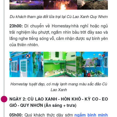
Du khách tham gia đốt lửa trại tại Cù Lao Xanh Quy Nhơn
23h00:
Di chuyển về Homestay/nhà nghỉ hoặc ngủ
trải nghiệm lều phượt, ngắm nhìn bầu trời đầy sao và
lắng nghe tiếng sóng vỗ, cảm nhận được sự bình yên
của thiên nhiên.
Homestay tuyệt đẹp, có máy lạnh mang màu sắc đảo Cù
Lao Xanh
NGÀY 2: CÙ LAO XANH - HÒN KHÔ - KỲ CO - EO
GIÓ - QUY NHƠN (Ăn sáng + trưa)
05h00:
Quý khách thức dậy sớm
ngắm bình minh