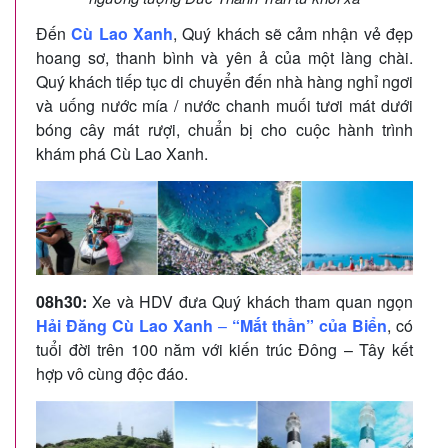
Đến
Cù Lao Xanh
, Quý khách sẽ cảm nhận vẻ đẹp
hoang sơ, thanh bình và yên ả của một làng chài.
Quý khách tiếp tục di chuyển đến nhà hàng nghỉ ngơi
và uống nước mía / nước chanh muối tươi mát dưới
bóng cây mát rượi, chuẩn bị cho cuộc hành trình
khám phá Cù Lao Xanh.
08h30:
Xe và HDV đưa Quý khách tham quan ngọn
Hải Đăng Cù Lao Xanh
–
“Mắt thần” của Biển
, có
tuổi đời trên 100 năm với kiến trúc Đông – Tây kết
hợp vô cùng độc đáo.