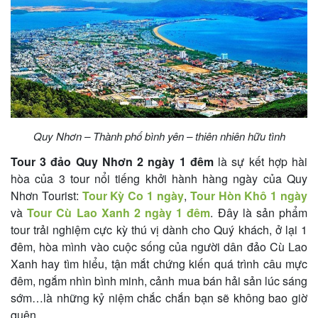
khách
hàng
Tuyển
dụng
Quy Nhơn – Thành phố bình yên – thiên nhiên hữu tình
Tour 3 đảo Quy Nhơn 2 ngày 1 đêm
là sự kết hợp hài
Liên
hòa của 3 tour nổi tiếng khởi hành hàng ngày của Quy
Nhơn Tourist:
Tour Kỳ Co 1 ngày
,
Tour Hòn Khô 1 ngày
hệ
và
Tour Cù Lao Xanh 2 ngày 1 đêm
. Đây là sản phẩm
tour trải nghiệm cực kỳ thú vị dành cho Quý khách, ở lại 1
đêm, hòa mình vào cuộc sống của người dân đảo Cù Lao
Xanh hay tìm hiểu, tận mắt chứng kiến quá trình câu mực
đêm, ngắm nhìn bình minh, cảnh mua bán hải sản lúc sáng
sớm…là những kỷ niệm chắc chắn bạn sẽ không bao giờ
quên.