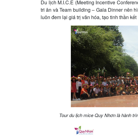
Du lịch M.I.C.E (Meeting Incentive Conferenc
tri ân và Team building – Gala Dinner nên 
luôn đem lại giá trị văn hóa, tạo tinh thần kế
Tour du lịch mice Quy Nhơn là hành tr