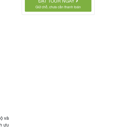
ĐẶT TOUR NGAY
Giữ chỗ, chưa cần thanh toán
bộ và
ch ưu