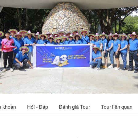
vious
u khoản
Hỏi - Đáp
Đánh giá Tour
Tour liên quan