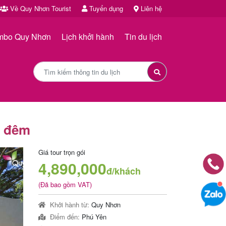
Về Quy Nhơn Tourist
Tuyển dụng
Liên hệ
mbo Quy Nhơn
Lịch khởi hành
Tin du lịch
3 đêm
Giá tour trọn gói
4,890,000
đ/khách
(Đã bao gồm VAT)
Khởi hành từ:
Quy Nhơn
Điểm đến:
Phú Yên