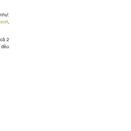
 như:
sort
,
 cả 2
) đều