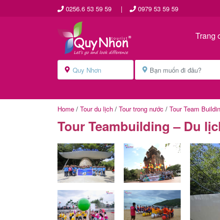
0256.6 53 59 59
|
0979 53 59 59
Trang 
Home
/
Tour du lịch
/
Tour trong nước
/
Tour Team Buildi
Tour Teambuilding – Du lị