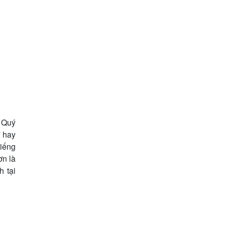
 Quý
ĩ hay
tiếng
ơn là
h tại