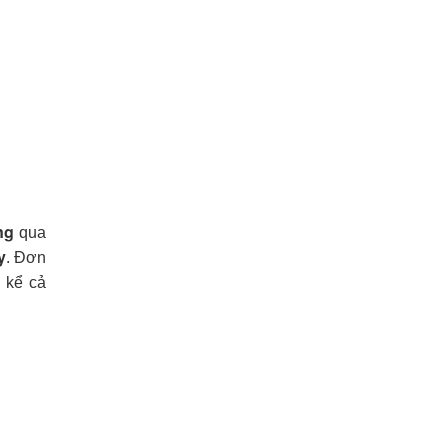
ng
qua
y
. Đơn
, kể cả