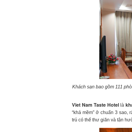
Khách sạn bao gồm 111 phòn
Viet Nam Taste Hotel
kh
là
“khá mềm” ở chuẩn 3 sao, r
trú có thể thư giãn và tận h