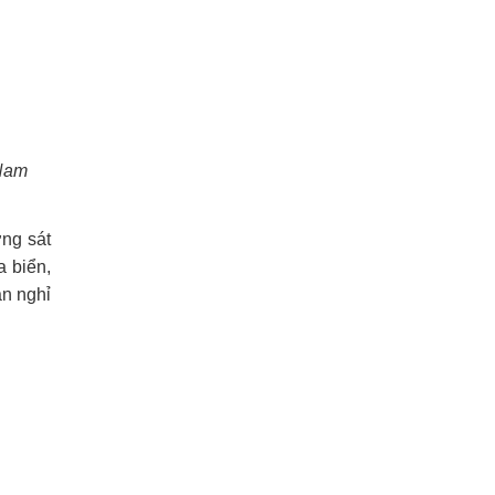
 Nam
ng sát
a biển,
n nghỉ