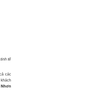
tinh tế
cả các
 khách
y Nhơn