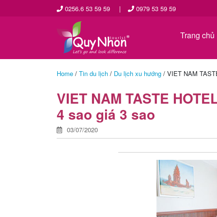
0256.6 53 59 59
|
0979 53 59 59
Trang chủ
Home
/
Tin du lịch
/
Du lịch xu hướng
/
VIET NAM TASTE
VIET NAM TASTE HOTEL
4 sao giá 3 sao
03/07/2020