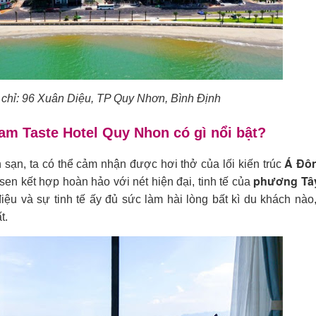
 chỉ: 96 Xuân Diệu, TP Quy Nhơn, Bình Định
Nam Taste Hotel Quy Nhon có gì nổi bật?
Á Đô
sạn, ta có thể cảm nhận được hơi thở của lối kiến trúc
phương Tâ
en kết hợp hoàn hảo với nét hiện đại, tinh tế của
ệu và sự tinh tế ấy đủ sức làm hài lòng bất kì du khách nào
t.