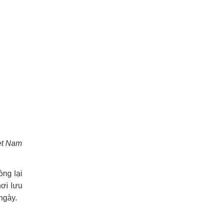
et Nam
ng lại
nơi lưu
ngày.