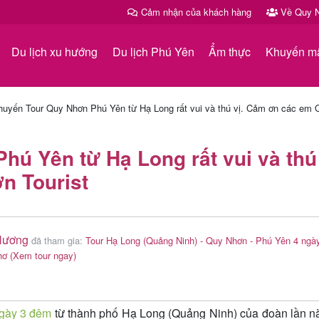
Cảm nhận của khách hàng
Về Quy N
Du lịch xu hướng
Du lịch Phú Yên
Ẩm thực
Khuyến m
huyến Tour Quy Nhơn Phú Yên từ Hạ Long rất vui và thú vị. Cảm ơn các em 
ú Yên từ Hạ Long rất vui và thú 
n Tourist
Hương
đã tham gia:
Tour Hạ Long (Quảng Ninh) - Quy Nhơn - Phú Yên 4 ngà
hơ
(Xem tour ngay)
gày 3 đêm
từ thành phố Hạ Long (Quảng Ninh) của đoàn lần n