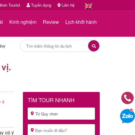
hơn Tourist
Tuyển dụng
Liên hệ
ãi
Kinh nghiệm
Review
Lịch khởi hành
Quy
vị.
TÌM TOUR NHANH
y 3
ày có ý