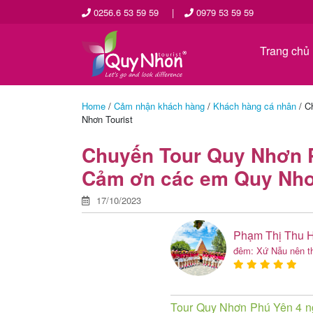
0256.6 53 59 59
|
0979 53 59 59
Trang chủ
Home
/
Cảm nhận khách hàng
/
Khách hàng cá nhân
/
C
Nhơn Tourist
Chuyến Tour Quy Nhơn Ph
Cảm ơn các em Quy Nhơ
17/10/2023
Phạm Thị Thu 
đêm: Xứ Nẫu nên t
Tour Quy Nhơn Phú Yên 4 n