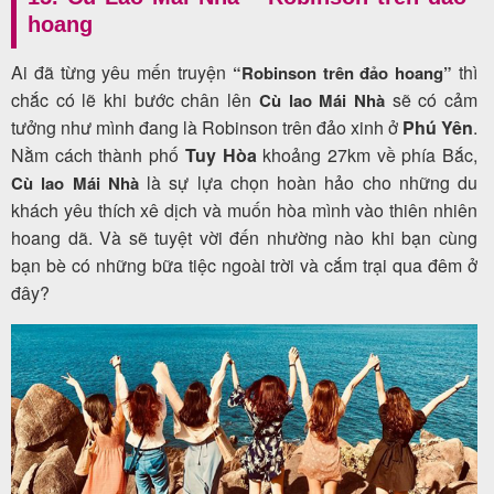
hoang
Ai đã từng yêu mến truyện
thì
“Robinson trên đảo hoang”
chắc có lẽ khi bước chân lên
sẽ có cảm
Cù lao Mái Nhà
tưởng như mình đang là Robinson trên đảo xinh ở
Phú Yên
.
Nằm cách thành phố
Tuy Hòa
khoảng 27km về phía Bắc,
là sự lựa chọn hoàn hảo cho những du
Cù lao Mái Nhà
khách yêu thích xê dịch và muốn hòa mình vào thiên nhiên
hoang dã. Và sẽ tuyệt vời đến nhường nào khi bạn cùng
bạn bè có những bữa tiệc ngoài trời và cắm trại qua đêm ở
đây?