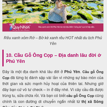
Rêu xanh xóm Rớ – Bờ kè xanh rêu HOT nhất du lịch Phú
Yên
10. Cầu Gỗ Ông Cọp – Địa danh lâu đời ở
Phú Yên
Đây là một địa danh khá lâu đời ở
Phú Yên
.
Cầu gỗ Ông
đã từng bị đánh sập vài lần vì những sự bào mòn của
Cọp
thời gian và sức mạnh hủy hoại của thiên tai. Nhưng giờ
đây bạn cứ vô tư check – in ở đây nhé. Vì cây cầu đã được
trùng tu, sửa chữa rồi. Và bạn có biết
cũng
cầu gỗ Ông Cọp
chính là con đường di chuyển ngắn nhất từ
thị xã Sông