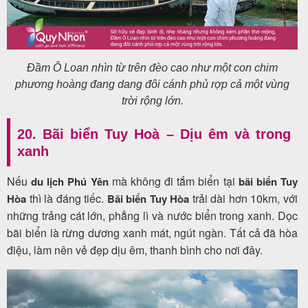
Đầm Ô Loan nhìn từ trên đèo cao như một con chim
phương hoàng đang dang đôi cánh phủ rợp cả một vùng
trời rộng lớn.
20. Bãi biển Tuy Hoà – Dịu êm và trong
xanh
Nếu
mà không đi tắm biển tại
du lịch Phú Yên
bãi biển Tuy
thì là đáng tiếc.
trải dài hơn 10km, với
Hòa
Bãi biển Tuy Hòa
những trảng cát lớn, phẳng lì và nước biển trong xanh. Dọc
bãi biển là rừng dương xanh mát, ngút ngàn. Tất cả đã hòa
điệu, làm nên vẻ đẹp dịu êm, thanh bình cho nơi đây.