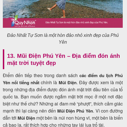
Đảo Nhất Tự Sơn là một hòn đảo nhỏ xinh đẹp của Phú
Yên
13. Mũi Điện Phú Yên – Địa điểm đón ánh
mặt trời tuyệt đẹp
Điểm đến tiếp theo trong danh sách
các điểm du lịch Phú
chính là
. Đây được xem là một
Yên nổi tiếng
nhất
Mũi Điện
trong những địa điểm được đón ánh mặt trời đầu tiên của tổ
quốc ta. Bạn muốn được ngắm mặt trời mọc ở một nơi đặc
biệt như thế chứ?
Những ai đam mê “phượt”, thích cảm giác
mạnh thì lại càng nên đến
. Vì con đường
Mũi Điện Phú Yên
dẫn tới
một bên là núi non hùng vĩ, một bên là biển
Mũi Điện
cả bao la, rất thích hợp cho những tay lái lụa trổ tài.