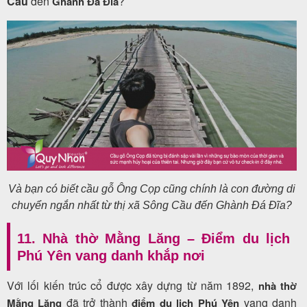
Cầu
đến
?
Ghành Đá Đĩa
Và bạn có biết cầu gỗ Ông Cọp cũng chính là con đường di
chuyển ngắn nhất từ thị xã Sông Cầu đến Ghành Đá Đĩa?
11. Nhà thờ Mằng Lăng – Điểm du lịch
Phú Yên vang danh khắp nơi
Với lối kiến trúc cổ được xây dựng từ năm 1892,
nhà thờ
đã trở thành
vang danh
Mằng Lăng
điểm du lịch Phú Yên