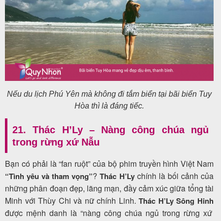
Nếu du lịch Phú Yên mà không đi tắm biển tại bãi biển Tuy
Hòa thì là đáng tiếc.
21. Thác H’Ly – Nàng công chúa ngủ
trong rừng xứ Nẫu
Bạn có phải là “fan ruột” của bộ phim truyền hình Việt Nam
?
chính là bối cảnh của
“Tình yêu và tham vọng”
Thác H’Ly
những phân đoạn đẹp, lãng mạn, đầy cảm xúc giữa tổng tài
Minh với Thùy Chi và nữ chính Linh.
Thác H’Ly
Sông Hinh
được mệnh danh là “nàng công chúa ngủ trong rừng xứ