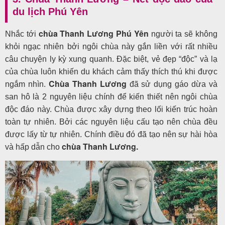
du lịch Phú Yên
chùa Thanh Lương Phú Yên
Nhắc tới
người ta sẽ không
khỏi ngạc nhiên bởi ngôi chùa này gắn liền với rất nhiều
câu chuyện ly kỳ xung quanh. Đặc biệt, vẻ đẹp “độc” và lạ
của chùa luôn khiến du khách cảm thấy thích thú khi được
Chùa Thanh Lương
ngắm nhìn.
đã sử dụng gáo dừa và
san hô là 2 nguyên liệu chính để kiến thiết nên ngôi chùa
độc đáo này. Chùa được xây dựng theo lối kiến trúc hoàn
toàn tự nhiên. Bởi các nguyên liệu cấu tạo nên chùa đều
được lấy từ tự nhiên. Chính điều đó đã tạo nên sự hài hòa
chùa Thanh Lương.
và hấp dẫn cho