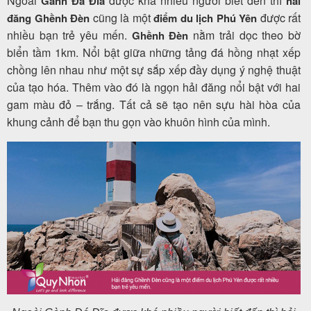
Ngoài
được khá nhiều người biết đến thì
Gành Đá Đĩa
hải
cũng là một
được rất
đăng Ghềnh Đèn
điểm du lịch Phú Yên
nhiều bạn trẻ yêu mến.
nằm trải dọc theo bờ
Ghềnh Đèn
biển tầm 1km. Nổi bật giữa những tảng đá hồng nhạt xếp
chồng lên nhau như một sự sắp xếp đầy dụng ý nghệ thuật
của tạo hóa. Thêm vào đó là ngọn hải đăng nổi bật với hai
gam màu đỏ – trắng. Tất cả sẽ tạo nên sựu hài hòa của
khung cảnh để bạn thu gọn vào khuôn hình của mình.