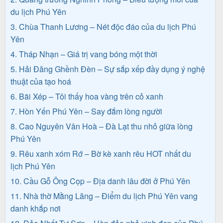
du lịch Phú Yên
3. Chùa Thanh Lương – Nét độc đáo của du lịch Phú
Tin
Yên
du
4. Tháp Nhạn – Giá trị vang bóng một thời
lịch
5. Hải Đăng Ghềnh Đèn – Sự sắp xếp đầy dụng ý nghệ
thuật của tạo hoá
6. Bãi Xép – Tôi thấy hoa vàng trên cỏ xanh
Về
7. Hòn Yến Phú Yên – Say đắm lòng người
8. Cao Nguyên Vân Hoà – Đà Lạt thu nhỏ giữa lòng
Quy
Phú Yên
Nhơn
9. Rêu xanh xóm Rớ – Bờ kè xanh rêu HOT nhất du
Tourist
lịch Phú Yên
10. Cầu Gỗ Ông Cọp – Địa danh lâu đời ở Phú Yên
11. Nhà thờ Mằng Lăng – Điểm du lịch Phú Yên vang
Cảm
danh khắp nơi
nhận