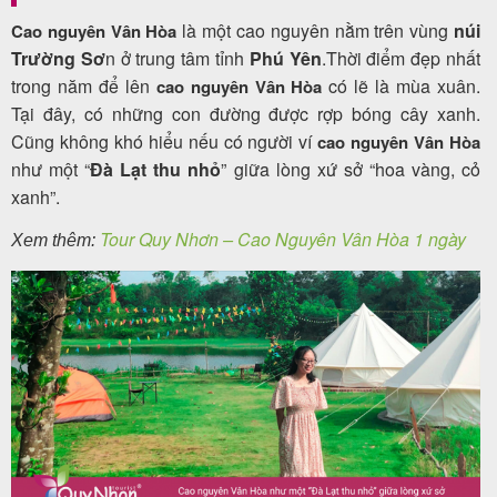
là một cao nguyên nằm trên vùng
núi
Cao nguyên Vân Hòa
Trường Sơ
n ở trung tâm tỉnh
Phú Yên
.Thời điểm đẹp nhất
trong năm để lên
có lẽ là mùa xuân.
cao nguyên Vân Hòa
Tại đây, có những con đường được rợp bóng cây xanh.
Cũng không khó hiểu nếu có người ví
cao nguyên Vân Hòa
như một “
Đà Lạt thu nhỏ
” giữa lòng xứ sở “hoa vàng, cỏ
xanh”.
Tour Quy Nhơn – Cao Nguyên Vân Hòa 1 ngày
Xem thêm: