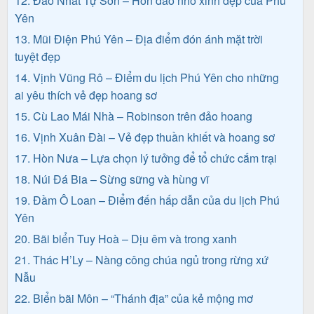
12. Đảo Nhất Tự Sơn – Hòn đảo nhỏ xinh đẹp của Phú
khách
Yên
hàng
13. Mũi Điện Phú Yên – Địa điểm đón ánh mặt trời
tuyệt đẹp
14. Vịnh Vũng Rô – Điểm du lịch Phú Yên cho những
Tuyển
ai yêu thích vẻ đẹp hoang sơ
dụng
15. Cù Lao Mái Nhà – Robinson trên đảo hoang
16. Vịnh Xuân Đài – Vẻ đẹp thuần khiết và hoang sơ
17. Hòn Nưa – Lựa chọn lý tưởng để tổ chức cắm trại
Liên
18. Núi Đá Bia – Sừng sững và hùng vĩ
hệ
19. Đầm Ô Loan – Điểm đến hấp dẫn của du lịch Phú
Yên
20. Bãi biển Tuy Hoà – Dịu êm và trong xanh
21. Thác H’Ly – Nàng công chúa ngủ trong rừng xứ
Nẫu
22. Biển bãi Môn – “Thánh địa” của kẻ mộng mơ