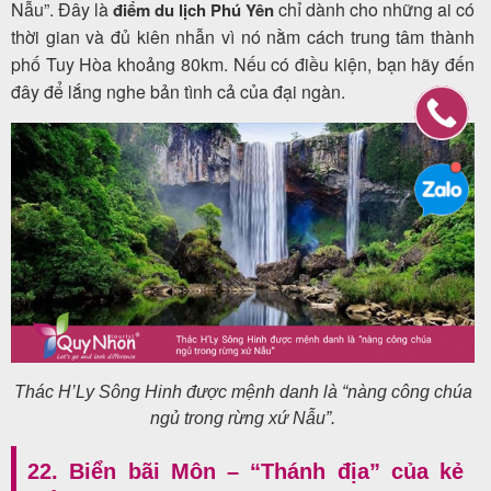
Nẫu”.
Đây là
chỉ dành cho những ai có
điểm du lịch Phú Yên
thời gian và đủ kiên nhẫn vì nó nằm cách trung tâm thành
phố Tuy Hòa khoảng 80km. Nếu có điều kiện, bạn hãy đến
đây để lắng nghe bản tình cả của đại ngàn.
Thác H’Ly Sông Hinh được mệnh danh là “nàng công chúa
ngủ trong rừng xứ Nẫu”.
22. Biển bãi Môn – “Thánh địa” của kẻ