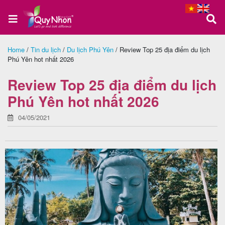
Home
/
Tin du lịch
/
Du lịch Phú Yên
/
Review Top 25 địa điểm du lịch
Phú Yên hot nhất 2026
Trang
chủ
Review Top 25 địa điểm du lịch
Phú Yên hot nhất 2026
04/05/2021
Tour
Quy
Nhơn
Tour
Phú
Yên