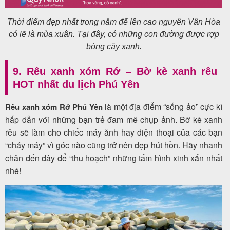
Thời điểm đẹp nhất trong năm để lên cao nguyên Vân Hòa
có lẽ là mùa xuân. Tại đây, có những con đường được rợp
bóng cây xanh.
9. Rêu xanh xóm Rớ – Bờ kè xanh rêu
HOT nhất du lịch Phú Yên
là một địa điểm “sống ảo” cực kì
Rêu xanh xóm Rớ Phú Yên
hấp dẫn với những bạn trẻ đam mê chụp ảnh. Bờ kè xanh
rêu sẽ làm cho chiếc máy ảnh hay điện thoại của các bạn
“cháy máy” vì góc nào cũng trở nên đẹp hút hồn. Hãy nhanh
chân đến đây để “thu hoạch” những tấm hình xinh xắn nhất
nhé!