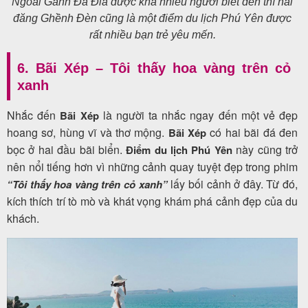
Ngoài Gành Đá Đĩa được khá nhiều người biết đến thì hải
đăng Ghềnh Đèn cũng là một điểm du lịch Phú Yên được
rất nhiều bạn trẻ yêu mến.
6. Bãi Xép – Tôi thấy hoa vàng trên cỏ
xanh
Nhắc đến
là người ta nhắc ngay đến một vẻ đẹp
Bãi Xép
hoang sơ, hùng vĩ và thơ mộng.
có hai bãi đá đen
Bãi Xép
bọc ở hai đầu bãi biển.
này cũng trở
Điểm du lịch Phú Yên
nên nổi tiếng hơn vì những cảnh quay tuyệt đẹp trong phim
lấy bối cảnh ở đây. Từ đó,
“Tôi thấy hoa vàng trên cỏ xanh”
kích thích trí tò mò và khát vọng khám phá cảnh đẹp của du
khách.