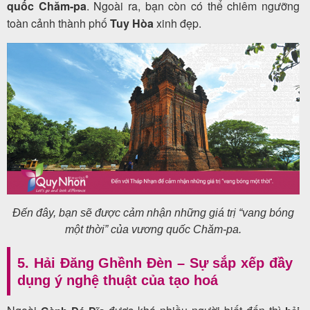
quốc Chăm-pa
. Ngoài ra, bạn còn có thể chiêm ngưỡng
toàn cảnh thành phố
Tuy Hòa
xinh đẹp
.
Đến đây, bạn sẽ được cảm nhận những giá trị “vang bóng
một thời” của vương quốc Chăm-pa.
5. Hải Đăng Ghềnh Đèn – Sự sắp xếp đầy
dụng ý nghệ thuật của tạo hoá