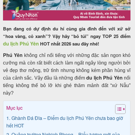
Tour
Bạn đang có dự định du hí cùng gia đình đến với xứ sở
trong
“hoa vàng, cỏ xanh”? Vậy hãy “bỏ túi” ngay TOP 25 điểm
du lịch Phú Yên
nước
HOT nhất 2026 sau đây nhé!
Phú Yên
không chỉ nổi tiếng với những đặc sản ngon khó
cưỡng mà còn rất biết cách làm ngất ngây lòng người bởi
Combo
vẻ đẹp thơ mộng, trữ tình nhưng không kém phần hùng vĩ
du lịch Phú Yên
Quy
của cảnh sắc. Vậy đâu là những điểm
nổi
tiếng không thể bỏ lỡ khi ghé thăm mảnh đất “xứ Nẫu”
Nhơn
này?
Mục lục
Lịch
1. Ghành Đá Đĩa – Điểm du lịch Phú Yên chưa bao giờ
khởi
hết HOT
hành
2. Quảng trường Nghinh Phong – Biểu tượng mới của