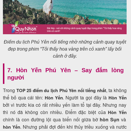
Điểm du lịch Phú Yên nổi tiếng nhờ những cảnh quay tuyệt
đẹp trong phim “Tôi thấy hoa vàng trên cỏ xanh” lấy bối
cảnh ở đây.
7. Hòn Yến Phú Yên – Say đắm lòng
người
Trong
,
ta không
TOP 25 điểm du lịch Phú Yên nổi tiếng nhất
thể bỏ qua cái tên:
.
Người ta gọi đây là
Hòn Yến
Hòn Yến
bởi vì trước kia có rất nhiều yến làm tổ tại đây. Nhưng nay
thì nó đã không còn nhiều.
Điểm đặc biệt của
Hòn Yến
chính là con đường lội qua biển nối giữa bờ
hòn Sụn
và
. Nhưng phải đợi đến khi thủy triều xuống và nước
hòn Yến