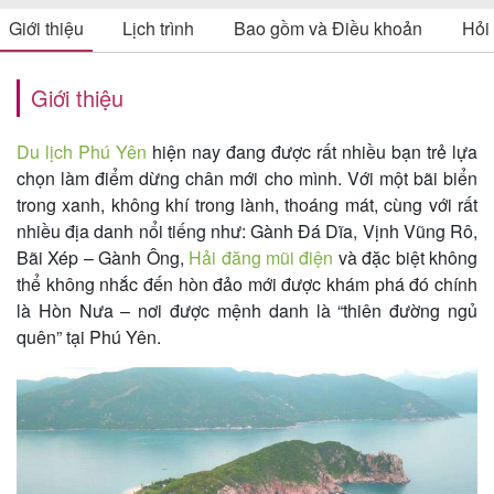
Giới thiệu
Lịch trình
Bao gồm và Điều khoản
Hỏi
Tin
Giới thiệu
du
Du lịch Phú Yên
hiện nay đang được rất nhiều bạn trẻ lựa
lịch
chọn làm điểm dừng chân mới cho mình. Với một bãi biển
trong xanh, không khí trong lành, thoáng mát, cùng với rất
nhiều địa danh nổi tiếng như: Gành Đá Dĩa, Vịnh Vũng Rô,
Về
Bãi Xép – Gành Ông,
Hải đăng mũi điện
và đặc biệt không
Quy
thể không nhắc đến hòn đảo mới được khám phá đó chính
là Hòn Nưa – nơi được mệnh danh là “thiên đường ngủ
Nhơn
quên” tại Phú Yên.
Tourist
Cảm
nhận