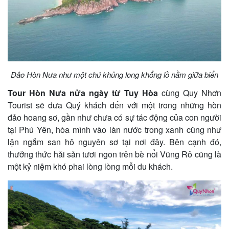
khách
hàng
Tuyển
Đảo Hòn Nưa như một chú khủng long khổng lồ nằm giữa biển
dụng
Tour Hòn Nưa nửa ngày từ Tuy Hòa
cùng Quy Nhơn
Tourist sẽ đưa Quý khách đến với một trong những hòn
đảo hoang sơ, gần như chưa có sự tác động của con người
Liên
tại Phú Yên, hòa mình vào làn nước trong xanh cũng như
lặn ngắm san hô nguyên sơ tại nơi đây. Bên cạnh đó,
hệ
thưởng thức hải sản tươi ngon trên bè nổi Vũng Rô cũng là
một kỷ niệm khó phai lòng lòng mỗi du khách.