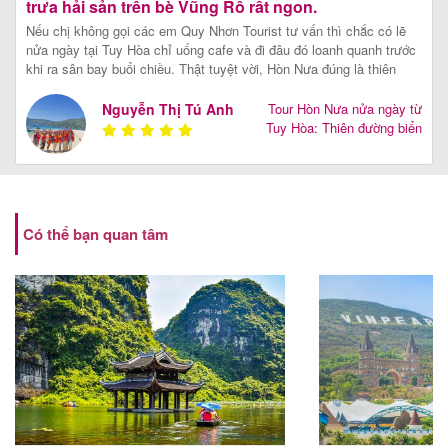
trưa hải sản trên bè Vũng Rô rất ngon.
Nếu chị không gọi các em Quy Nhơn Tourist tư vấn thì chắc có lẽ
nửa ngày tại Tuy Hòa chỉ uống cafe và đi đâu đó loanh quanh trước
khi ra sân bay buổi chiều. Thật tuyệt vời, Hòn Nưa đúng là thiên
đường biển đảo ngủ quên tại Phú Yên, một chương trình tour trọn
vẹn mà nhất định các bạn không thể bỏ qua khi đến với mảnh đất
Nguyễn Thị Tú Anh
Tour Hòn Nưa nửa ngày từ
này.
[Xem chi tiết]
Tuy Hòa: Thiên đường biển
đảo Phú Yên
Có thể bạn quan tâm