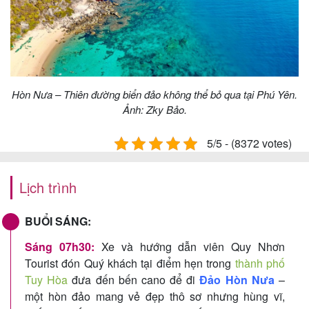
Hòn Nưa – Thiên đường biển đảo không thể bỏ qua tại Phú Yên.
Ảnh: Zky Bảo.
5/5 - (8372 votes)
Lịch trình
BUỔI SÁNG:
Sáng 07h30:
Xe và hướng dẫn viên Quy Nhơn
Tourist đón Quý khách tại điểm hẹn trong
thành phố
Tuy Hòa
đưa đến bến cano để đi
Đảo Hòn Nưa
–
một hòn đảo mang vẻ đẹp thô sơ nhưng hùng vĩ,