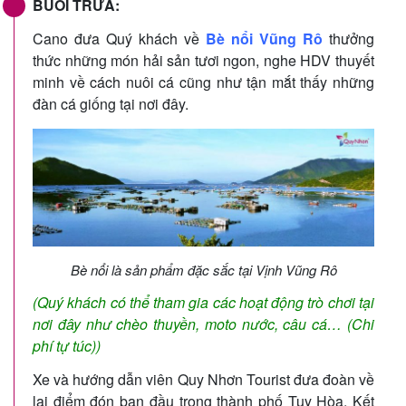
BUỔI TRƯA:
Cano đưa Quý khách về
Bè nổi Vũng Rô
thưởng
thức những món hải sản tươi ngon, nghe HDV thuyết
minh về cách nuôi cá cũng như tận mắt thấy những
đàn cá giống tại nơi đây.
Bè nổi là sản phẩm đặc sắc tại Vịnh Vũng Rô
(Quý khách có thể tham gia các hoạt động trò chơi tại
nơi đây như chèo thuyền, moto nước, câu cá… (Chi
phí tự túc))
Xe và hướng dẫn viên Quy Nhơn Tourist đưa đoàn về
lại điểm đón ban đầu trong thành phố Tuy Hòa. Kết