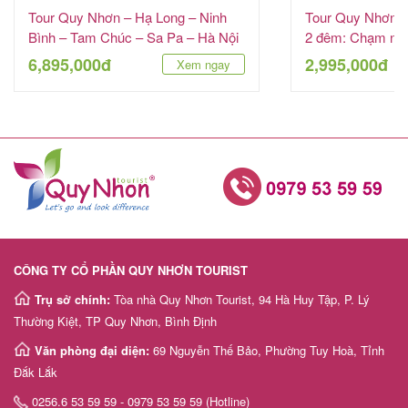
Tour Quy Nhơn – Hạ Long – Ninh
Tour Quy Nhơn –
Bình – Tam Chúc – Sa Pa – Hà Nội
2 đêm: Chạm ngõ
6 ngày 5 đêm
VinWonders
6,895,000đ
2,995,000đ
Xem ngay
CÔNG TY CỔ PHẦN QUY NHƠN TOURIST
Trụ sở chính:
Tòa nhà Quy Nhơn Tourist, 94 Hà Huy Tập, P. Lý
Thường Kiệt, TP Quy Nhơn, Bình Định
Văn phòng đại diện:
69 Nguyễn Thế Bảo, Phường Tuy Hoà, Tỉnh
Đắk Lắk
0256.6 53 59 59 - 0979 53 59 59 (Hotline)