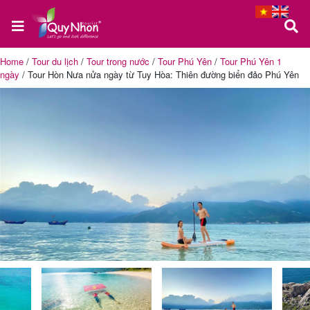
Home
/
Tour du lịch
/
Tour trong nước
/
Tour Phú Yên
/
Tour Phú Yên 1
ngày
/
Tour Hòn Nưa nửa ngày từ Tuy Hòa: Thiên đường biển đảo Phú Yên
Trang
chủ
Tour
Quy
Nhơn
Tour
Phú
Yên