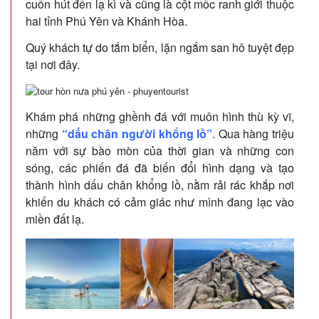
cuốn hút đến lạ kì và cũng là cột mốc ranh giới thuộc
hai tỉnh Phú Yên và Khánh Hòa.
Quý khách tự do tắm biển, lặn ngắm san hô tuyệt đẹp
tại nơi đây.
Khám phá những ghềnh đá với muôn hình thù kỳ vĩ,
những
“dấu chân người khổng lồ”
. Qua hàng triệu
năm với sự bào mòn của thời gian và những con
sóng, các phiến đá đã biến đổi hình dạng và tạo
thành hình dấu chân khổng lồ, nằm rải rác khắp nơi
khiến du khách có cảm giác như mình đang lạc vào
miền đất lạ.