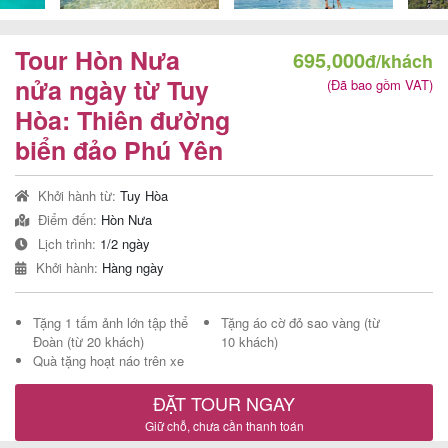
Tour Hòn Nưa
695,000
đ/khách
Tour
nửa ngày từ Tuy
(Đã bao gồm VAT)
Hòa: Thiên đường
trong
biển đảo Phú Yên
nước
Khởi hành từ:
Tuy Hòa
Điểm đến:
Hòn Nưa
Combo
Lịch trình:
1/2 ngày
Quy
Khởi hành:
Hàng ngày
Nhơn
Tặng 1 tấm ảnh lớn tập thể
Tặng áo cờ đỏ sao vàng (từ
Đoàn (từ 20 khách)
10 khách)
Quà tặng hoạt náo trên xe
Lịch
ĐẶT TOUR NGAY
khởi
Giữ chỗ, chưa cần thanh toán
hành