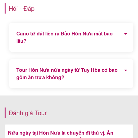
Hỏi - Đáp
Cano từ đất liền ra Đảo Hòn Nưa mất bao
lâu?
Cano từ đất liền (Vịnh Vũng Rô) ra đảo Hòn Nưa
mất thời gian khoảng 15 phút.
Tour Hòn Nưa nửa ngày từ Tuy Hòa có bao
gồm ăn trưa không?
Có, chương trình tour đã bao gồm bữa ăn trưa tại
Bè nổi Vịnh Vũng Rô.
Đánh giá Tour
Nửa ngày tại Hòn Nưa là chuyến đi thú vị. Ăn