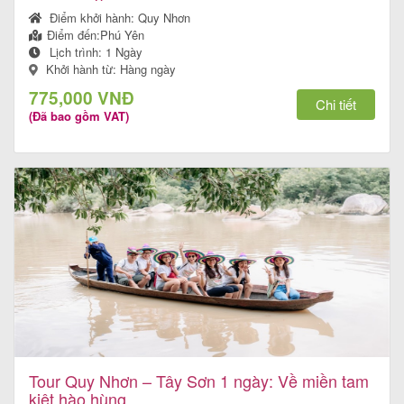
Điểm khởi hành:
Quy Nhơn
Điểm đến:
Phú Yên
Lịch trình:
1 Ngày
Khởi hành từ: Hàng ngày
Tour
775,000 VNĐ
trong
Chi tiết
(Đã bao gồm VAT)
nước
Combo
Quy
Nhơn
Lịch
khởi
Tour Quy Nhơn – Tây Sơn 1 ngày: Về miền tam
hành
kiệt hào hùng