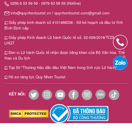
0256.6 53 59 59 - 0979 53 59 59 (Hotline)
info@quynhontourist.vn / quynhontourist.com@gmail.com
Giấy phép kinh doanh số 4101468338 - Sở kế hoạch và đầu tư tỉnh
Bình Định cấp
Giấy phép Kinh doanh Lữ hành Quốc tế số: 52-009/2018/TCDL-GP
LHQT
Đơn vị Lữ hành Quốc tế nhận được bằng khen của Bộ Văn hóa, Thể
thao và Du lịch
Top 50 "Thương hiệu dẫn đầu Việt Nam trong lĩnh vực Lữ hành"
Hồ sơ năng lực Quy Nhơn Tourist
KẾT NỐI: