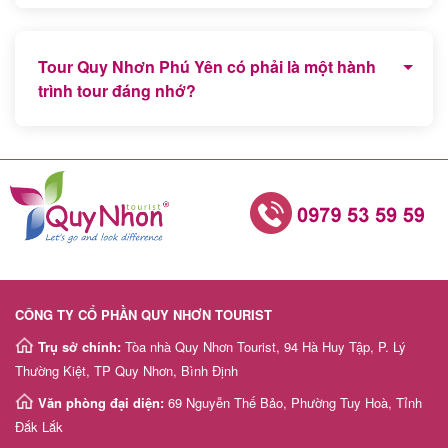
Tour biển đảo miền Trung và Tour Hà Giang, Sapa
Miền Bắc là 2 chương trình tour trong nước được du
Tour Quy Nhơn Phú Yên có phải là một hành
khách lựa chọn và đăng ký nhiều nhất.
trình tour đáng nhớ?
Chắc chắn, Quy Nhơn Phú Yên là địa điểm du lịch
mới còn hoang sơ với nhiều bãi biển đẹp trong xanh
nên chắc chắn sẽ là 1 hành trình trải nghiệm thú vị
của du khách phương xa.
CÔNG TY CỔ PHẦN QUY NHƠN TOURIST
Trụ sở chính:
Tòa nhà Quy Nhơn Tourist, 94 Hà Huy Tập, P. Lý
Thường Kiệt, TP Quy Nhơn, Bình Định
Văn phòng đại diện:
69 Nguyễn Thế Bảo, Phường Tuy Hoà, Tỉnh
Đắk Lắk