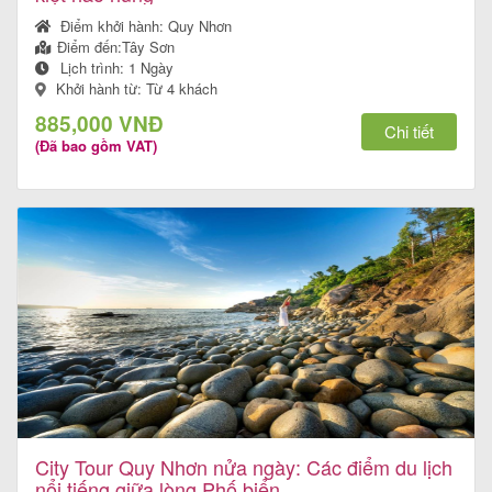
Điểm khởi hành:
Quy Nhơn
Điểm đến:
Tây Sơn
Lịch trình:
1 Ngày
Tin
Khởi hành từ: Từ 4 khách
du
885,000 VNĐ
Chi tiết
(Đã bao gồm VAT)
lịch
Về
Quy
Nhơn
Tourist
Cảm
City Tour Quy Nhơn nửa ngày: Các điểm du lịch
nhận
nổi tiếng giữa lòng Phố biển