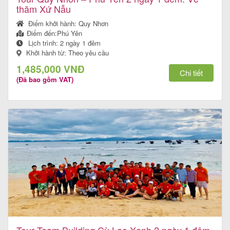
thăm Xứ Nẫu
Điểm khởi hành:
Quy Nhơn
Điểm đến:
Phú Yên
Lịch trình:
2 ngày 1 đêm
Khởi hành từ: Theo yêu cầu
1,485,000 VNĐ
Chi tiết
(Đã bao gồm VAT)
Tour Team Building Cù Lao Xanh 2 ngày 1 đêm