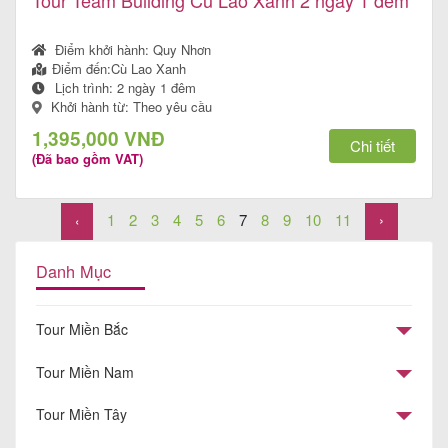
Điểm khởi hành:
Quy Nhơn
Điểm đến:
Cù Lao Xanh
Lịch trình:
2 ngày 1 đêm
Khởi hành từ: Theo yêu cầu
1,395,000 VNĐ
Chi tiết
(Đã bao gồm VAT)
1
2
3
4
5
6
7
8
9
10
11
›
‹
Danh Mục
Tour Miền Bắc
Tour Miền Nam
Tour Miền Tây