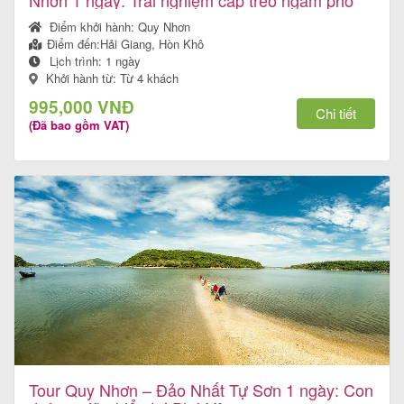
Nhơn 1 ngày: Trải nghiệm cáp treo ngắm phố
biển
Điểm khởi hành:
Quy Nhơn
Điểm đến:
Hải Giang, Hòn Khô
Lịch trình:
1 ngày
Khởi hành từ: Từ 4 khách
995,000 VNĐ
Chi tiết
(Đã bao gồm VAT)
Tour Quy Nhơn – Đảo Nhất Tự Sơn 1 ngày: Con