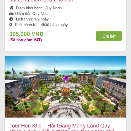
khách
Điểm khởi hành:
Quy Nhơn
hàng
Điểm đến:
Quy Nhơn
Lịch trình:
1/2 ngày
Khởi hành từ: 14h30 hàng ngày
395,000 VNĐ
Chi tiết
Tuyển
(Đã bao gồm VAT)
dụng
Liên
hệ
Tour Hòn Khô – Hải Giang Merry Land Quy