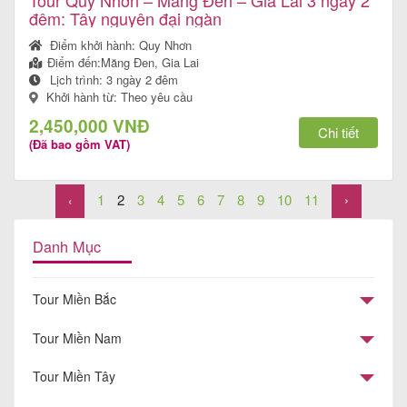
đêm: Tây nguyên đại ngàn
Điểm khởi hành:
Quy Nhơn
Điểm đến:
Măng Đen, Gia Lai
Lịch trình:
3 ngày 2 đêm
Khởi hành từ: Theo yêu cầu
2,450,000 VNĐ
Chi tiết
(Đã bao gồm VAT)
1
2
3
4
5
6
7
8
9
10
11
›
‹
Danh Mục
Tour Miền Bắc
Tour Miền Nam
Tour Miền Tây