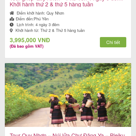
Khởi hành thứ 2 & thứ 5 hàng tuần
Điểm khởi hành:
Quy Nhơn
Điểm đến:
Phú Yên
Lịch trình:
4 ngày 3 đêm
Khởi hành từ: Thứ 2 & Thứ 5 hàng tuần
3,995,000 VNĐ
Chi tiết
(Đã bao gồm VAT)
Tour Quy Nhơn – Núi lửa Chư Đăng Ya – Pleiku