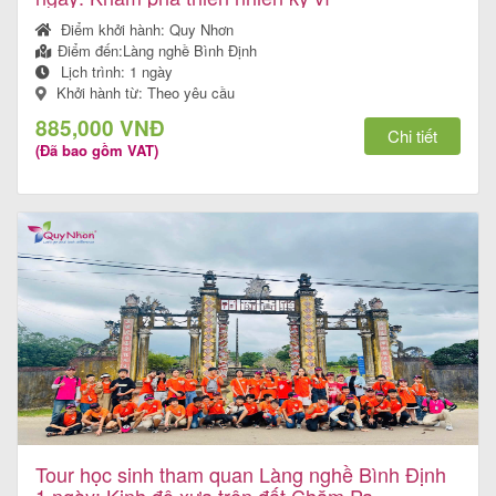
khách
Điểm khởi hành:
Quy Nhơn
hàng
Điểm đến:
Làng nghề Bình Định
Lịch trình:
1 ngày
Khởi hành từ: Theo yêu cầu
885,000 VNĐ
Chi tiết
Tuyển
(Đã bao gồm VAT)
dụng
Liên
hệ
Tour học sinh tham quan Làng nghề Bình Định