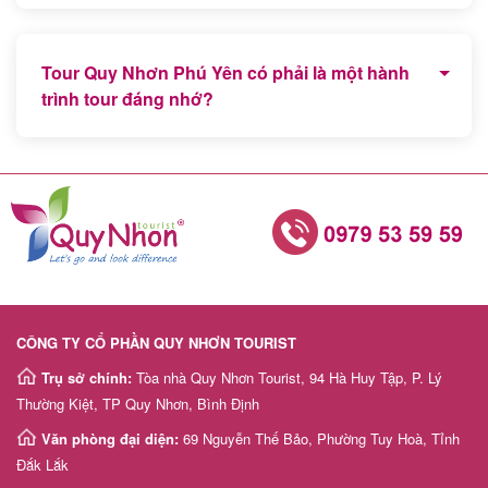
Tour biển đảo miền Trung và Tour Hà Giang, Sapa
Miền Bắc là 2 chương trình tour trong nước được du
Tour Quy Nhơn Phú Yên có phải là một hành
khách lựa chọn và đăng ký nhiều nhất.
trình tour đáng nhớ?
Chắc chắn, Quy Nhơn Phú Yên là địa điểm du lịch
mới còn hoang sơ với nhiều bãi biển đẹp trong xanh
nên chắc chắn sẽ là 1 hành trình trải nghiệm thú vị
của du khách phương xa.
CÔNG TY CỔ PHẦN QUY NHƠN TOURIST
Trụ sở chính:
Tòa nhà Quy Nhơn Tourist, 94 Hà Huy Tập, P. Lý
Thường Kiệt, TP Quy Nhơn, Bình Định
Văn phòng đại diện:
69 Nguyễn Thế Bảo, Phường Tuy Hoà, Tỉnh
Đắk Lắk