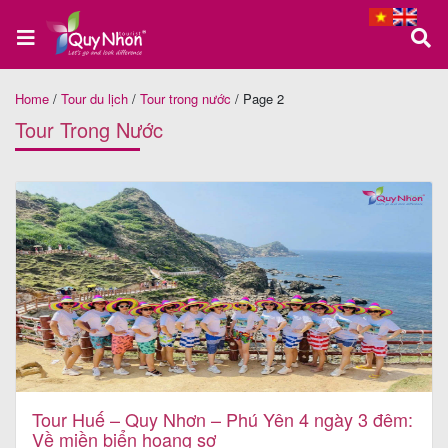
Home
/
Tour du lịch
/
Tour trong nước
/
Page 2
Trang
Tour Trong Nước
chủ
Tour
Quy
Nhơn
Tour
Phú
Tour Huế – Quy Nhơn – Phú Yên 4 ngày 3 đêm:
Về miền biển hoang sơ
Yên