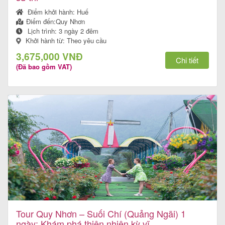
Điểm khởi hành:
Huế
Điểm đến:
Quy Nhơn
Lịch trình:
3 ngày 2 đêm
Tin
Khởi hành từ: Theo yêu cầu
du
3,675,000 VNĐ
Chi tiết
(Đã bao gồm VAT)
lịch
Về
Quy
Nhơn
Tourist
Cảm
Tour Quy Nhơn – Suối Chí (Quảng Ngãi) 1
nhận
ngày: Khám phá thiên nhiên kỳ vĩ