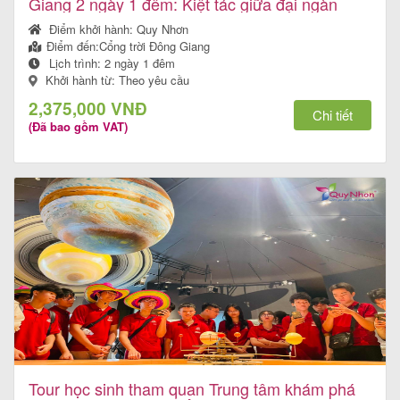
Giang 2 ngày 1 đêm: Kiệt tác giữa đại ngàn
Điểm khởi hành:
Quy Nhơn
Điểm đến:
Cổng trời Đông Giang
Lịch trình:
2 ngày 1 đêm
Khởi hành từ: Theo yêu cầu
2,375,000 VNĐ
Chi tiết
(Đã bao gồm VAT)
Tour học sinh tham quan Trung tâm khám phá