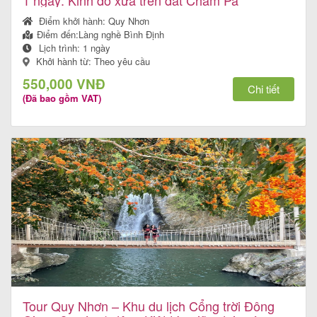
1 ngày: Kinh đô xưa trên đất Chăm Pa
Điểm khởi hành:
Quy Nhơn
Điểm đến:
Làng nghề Bình Định
Lịch trình:
1 ngày
Khởi hành từ: Theo yêu cầu
550,000 VNĐ
Chi tiết
(Đã bao gồm VAT)
Tour Quy Nhơn – Khu du lịch Cổng trời Đông