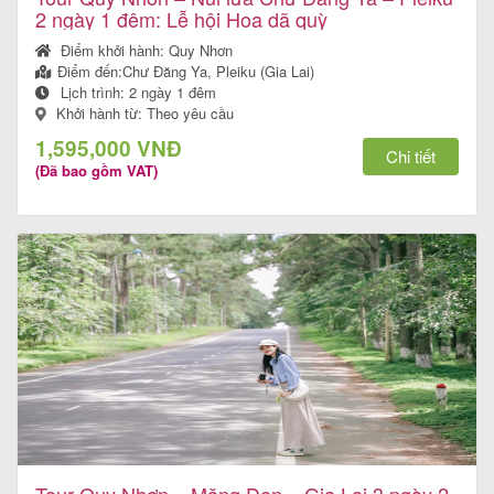
2 ngày 1 đêm: Lễ hội Hoa dã quỳ
Điểm khởi hành:
Quy Nhơn
Điểm đến:
Chư Đăng Ya, Pleiku (Gia Lai)
Lịch trình:
2 ngày 1 đêm
Khởi hành từ: Theo yêu cầu
1,595,000 VNĐ
Chi tiết
(Đã bao gồm VAT)
Tour Quy Nhơn – Măng Đen – Gia Lai 3 ngày 2