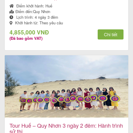
Điểm khởi hành:
Huế
Điểm đến:
Quy Nhơn
Lịch trình:
4 ngày 3 đêm
Khởi hành từ: Theo yêu cầu
Tour
4,855,000 VNĐ
trong
Chi tiết
(Đã bao gồm VAT)
nước
Combo
Quy
Nhơn
Lịch
khởi
Tour Huế – Quy Nhơn 3 ngày 2 đêm: Hành trình
hành
sử thi