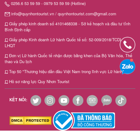
0256.6 53 59 59 - 0979 53 59 59 (Hotline)
info@quynhontourist.vn / quynhontourist.com@gmail.com
Giấy phép kinh doanh số 4101468338 - Sở kế hoạch và đầu tư tỉnh
Bình Định cấp
Giấy phép Kinh doanh Lữ hành Quốc tế số: 52-009/2018/TCDL-GP
LHQT
Đơn vị Lữ hành Quốc tế nhận được bằng khen của Bộ Văn hóa, Thể
thao và Du lịch
Top 50 "Thương hiệu dẫn đầu Việt Nam trong lĩnh vực Lữ hành"
Hồ sơ năng lực Quy Nhơn Tourist
KẾT NỐI: