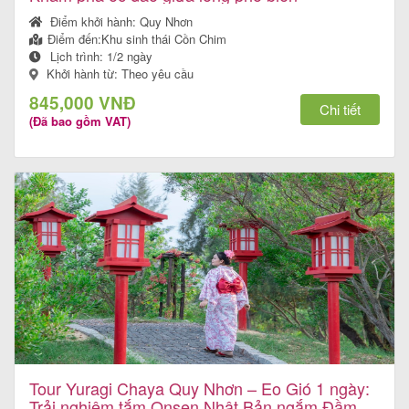
Điểm khởi hành:
Quy Nhơn
Điểm đến:
Khu sinh thái Cồn Chim
Lịch trình:
1/2 ngày
Tin
Khởi hành từ: Theo yêu cầu
du
845,000 VNĐ
Chi tiết
(Đã bao gồm VAT)
lịch
Về
Quy
Nhơn
Tourist
Cảm
Tour Yuragi Chaya Quy Nhơn – Eo Gió 1 ngày:
nhận
Trải nghiệm tắm Onsen Nhật Bản ngắm Đầm