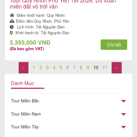
miền đất võ trời văn
Điểm khởi hành:
Quy Nhơn
Điểm đến:
Quy Nhơn, Phú Yên
Lịch trình:
Tết Nguyên Đán
Khởi hành từ: Tết Nguyên Đán
5,395,000 VNĐ
Chi tiết
(Đã bao gồm VAT)
1
2
3
4
5
6
7
8
9
10
11
›
‹
Danh Mục
Tour Miền Bắc
Tour Miền Nam
Tour Miền Tây