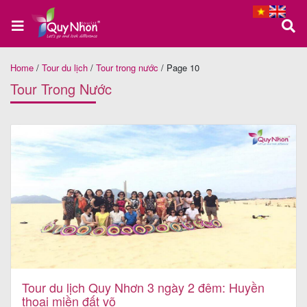
Home
/
Tour du lịch
/
Tour trong nước
/
Page 10
Trang
Tour Trong Nước
chủ
Tour
Quy
Nhơn
Tour
Phú
Tour du lịch Quy Nhơn 3 ngày 2 đêm: Huyền
thoại miền đất võ
Yên