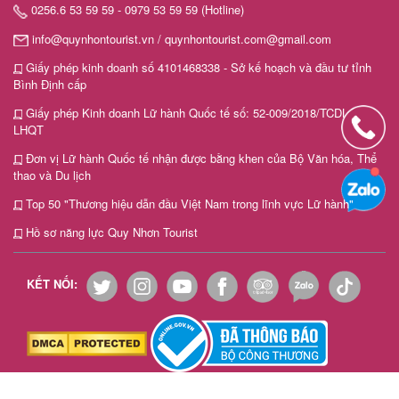
0256.6 53 59 59 - 0979 53 59 59 (Hotline)
info@quynhontourist.vn / quynhontourist.com@gmail.com
Giấy phép kinh doanh số 4101468338 - Sở kế hoạch và đầu tư tỉnh
Bình Định cấp
Giấy phép Kinh doanh Lữ hành Quốc tế số: 52-009/2018/TCDL-GP
LHQT
Đơn vị Lữ hành Quốc tế nhận được bằng khen của Bộ Văn hóa, Thể
thao và Du lịch
Top 50 "Thương hiệu dẫn đầu Việt Nam trong lĩnh vực Lữ hành"
Hồ sơ năng lực Quy Nhơn Tourist
KẾT NỐI: