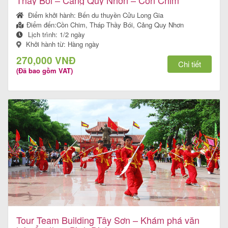
Thầy Bói – Cảng Quy Nhơn – Cồn Chim
Điểm khởi hành:
Bến du thuyền Cửu Long Gia
Điểm đến:
Cồn Chim, Tháp Thầy Bói, Cảng Quy Nhơn
Lịch trình:
1/2 ngày
Khởi hành từ: Hàng ngày
270,000 VNĐ
Chi tiết
(Đã bao gồm VAT)
Tour Team Building Tây Sơn – Khám phá văn