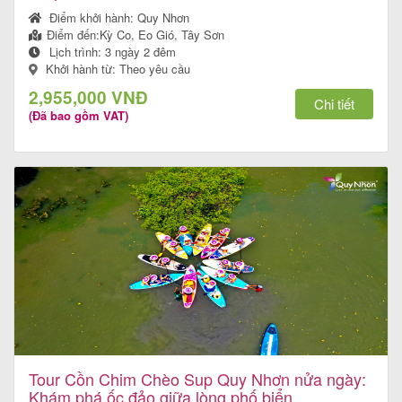
Điểm khởi hành:
Quy Nhơn
Điểm đến:
Kỳ Co, Eo Gió, Tây Sơn
Lịch trình:
3 ngày 2 đêm
Khởi hành từ: Theo yêu cầu
Tour
2,955,000 VNĐ
trong
Chi tiết
(Đã bao gồm VAT)
nước
Combo
Quy
Nhơn
Lịch
khởi
Tour Cồn Chim Chèo Sup Quy Nhơn nửa ngày:
hành
Khám phá ốc đảo giữa lòng phố biển