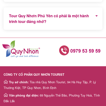
Tour biển đảo miền Trung và Tour Hà Giang, Sapa
Miền Bắc là 2 chương trình tour trong nước được du
Tour Quy Nhơn Phú Yên có phải là một hành
khách lựa chọn và đăng ký nhiều nhất.
trình tour đáng nhớ?
Chắc chắn, Quy Nhơn Phú Yên là địa điểm du lịch
mới còn hoang sơ với nhiều bãi biển đẹp trong xanh
nên chắc chắn sẽ là 1 hành trình trải nghiệm thú vị
của du khách phương xa.
CÔNG TY CỔ PHẦN QUY NHƠN TOURIST
Trụ sở chính:
Tòa nhà Quy Nhơn Tourist, 94 Hà Huy Tập, P. Lý
Thường Kiệt, TP Quy Nhơn, Bình Định
Văn phòng đại diện:
69 Nguyễn Thế Bảo, Phường Tuy Hoà, Tỉnh
Đắk Lắk