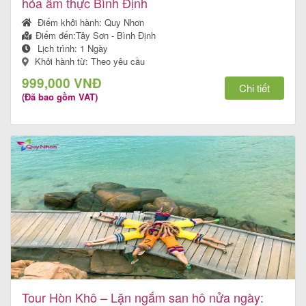
hóa ẩm thực Bình Định
Điểm khởi hành:
Quy Nhơn
Điểm đến:
Tây Sơn - Bình Định
Lịch trình:
1 Ngày
Khởi hành từ: Theo yêu cầu
999,000 VNĐ
Chi tiết
(Đã bao gồm VAT)
Tour Hòn Khô – Lặn ngắm san hô nửa ngày: