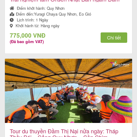
khách
Thị Nại
Điểm khởi hành:
Quy Nhơn
hàng
Điểm đến:
Yuragi Chaya Quy Nhơn, Eo Gió
Lịch trình:
1 Ngày
Khởi hành từ: Hàng ngày
775,000 VNĐ
Chi tiết
Tuyển
(Đã bao gồm VAT)
dụng
Liên
hệ
Tour du thuyền Đầm Thị Nại nửa ngày: Tháp