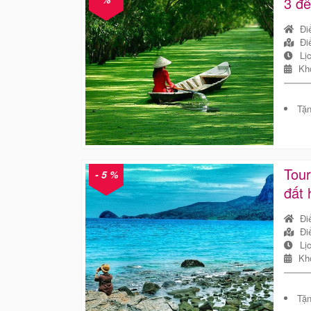
3 đ
Đi
Đi
Lị
Kh
Tặn
Tou
- 5 %
đất 
Đi
Đi
Lị
Kh
Tặn