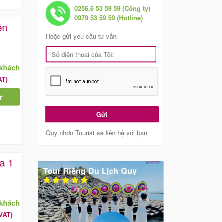
0256.6 53 59 59 (Công ty)
0979 53 59 59 (Hotline)
ên
Hoặc gửi yêu cầu tư vấn
/khách
AT)
r
Gửi
Quy nhơn Tourist sẽ liên hệ với bạn
a 1
 Du Lịch Quy
Một Bữa Tiệc Sinh Nhật Bất
 Lai Của Quy
Ngờ Tại Cồn Chim Quy Nhơn
t Rất Xuất Sắc!
Đã Làm Chuyến Đi Thêm Thú
Nhớ Mãi
Vị
/khách
VAT)