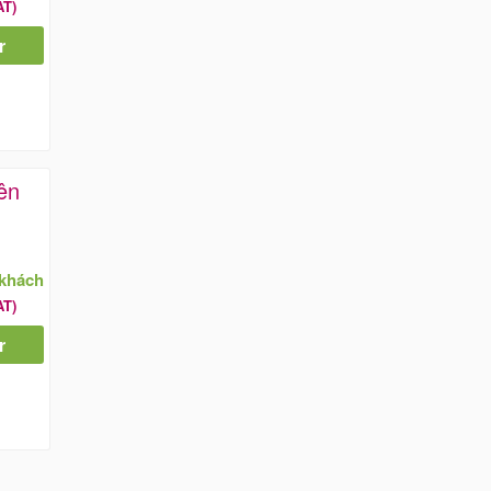
AT)
r
ên
/khách
AT)
r