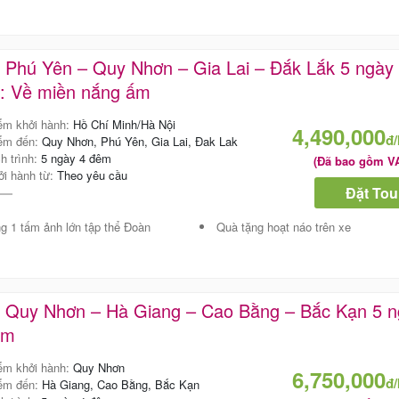
 Phú Yên – Quy Nhơn – Gia Lai – Đắk Lắk 5 ngày
: Về miền nắng ấm
ểm khởi hành:
Hồ Chí Minh/Hà Nội
4,490,000
đ
ểm đến:
Quy Nhơn, Phú Yên, Gia Lai, Đak Lak
ch trình:
5 ngày 4 đêm
(Đã bao gồm V
ởi hành từ:
Theo yêu cầu
Đặt Tou
g 1 tấm ảnh lớn tập thể Đoàn
Quà tặng hoạt náo trên xe
r Quy Nhơn – Hà Giang – Cao Bằng – Bắc Kạn 5 
êm
ểm khởi hành:
Quy Nhơn
6,750,000
đ
ểm đến:
Hà Giang, Cao Bằng, Bắc Kạn