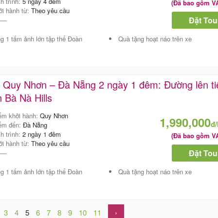
ch trình:
5 ngày 4 đêm
(Đã bao gồm V
ởi hành từ:
Theo yêu cầu
Đặt Tou
g 1 tấm ảnh lớn tập thể Đoàn
Quà tặng hoạt náo trên xe
 Quy Nhơn – Đà Nẵng 2 ngày 1 đêm: Đường lên ti
 Bà Nà Hills
ểm khởi hành:
Quy Nhơn
1,990,000
đ
ểm đến:
Đà Nẵng
ch trình:
2 ngày 1 đêm
(Đã bao gồm V
ởi hành từ:
Theo yêu cầu
Đặt Tou
g 1 tấm ảnh lớn tập thể Đoàn
Quà tặng hoạt náo trên xe
3
4
5
6
7
8
9
10
11
›