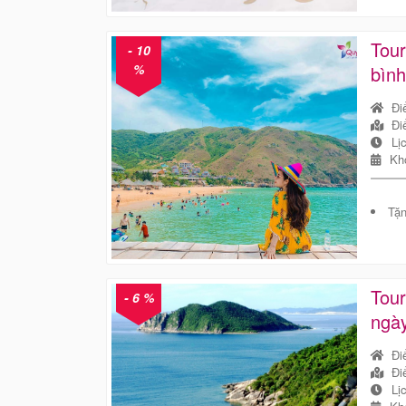
Tou
- 10
%
bình
Đi
Đi
Lị
Kh
Tặn
Tour
- 6 %
ngà
Đi
Đi
Lị