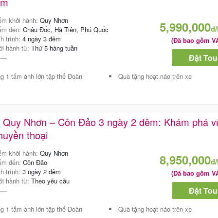
êm
ểm khởi hành:
Quy Nhơn
5,990,000
đ
ểm đến:
Châu Đốc, Hà Tiên, Phú Quốc
ch trình:
4 ngày 3 đêm
(Đã bao gồm V
ởi hành từ:
Thứ 5 hàng tuần
Đặt Tou
g 1 tấm ảnh lớn tập thể Đoàn
Quà tặng hoạt náo trên xe
r Quy Nhơn – Côn Đảo 3 ngày 2 đêm: Khám phá v
huyền thoại
ểm khởi hành:
Quy Nhơn
8,950,000
đ
ểm đến:
Côn Đảo
ch trình:
3 ngày 2 đêm
(Đã bao gồm V
ởi hành từ:
Theo yêu cầu
Đặt Tou
g 1 tấm ảnh lớn tập thể Đoàn
Quà tặng hoạt náo trên xe