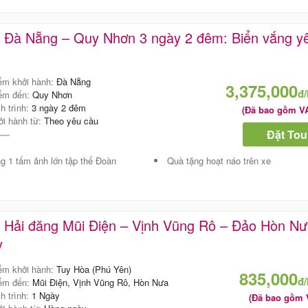
r Đà Nẵng – Quy Nhơn 3 ngày 2 đêm: Biển vắng y
ểm khởi hành:
Đà Nẵng
3,375,000
đ
ểm đến:
Quy Nhơn
ch trình:
3 ngày 2 đêm
(Đã bao gồm V
ởi hành từ:
Theo yêu cầu
Đặt Tou
g 1 tấm ảnh lớn tập thể Đoàn
Quà tặng hoạt náo trên xe
 Hải đăng Mũi Điện – Vịnh Vũng Rô – Đảo Hòn Nư
Tour Riêng
y
Nhơn – Gia
Nhơn Touris
ểm khởi hành:
Tuy Hòa (Phú Yên)
835,000
Chúng Tôi 
đ
ểm đến:
Mũi Điện, Vịnh Vũng Rô, Hòn Nưa
ch trình:
1 Ngày
(Đã bao gồm 