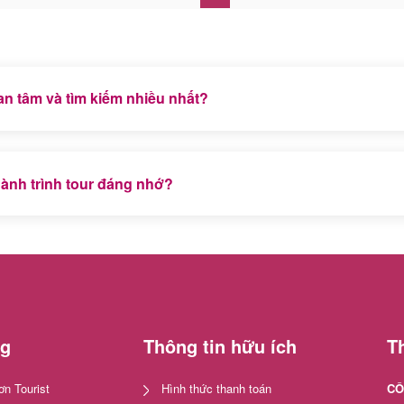
n tâm và tìm kiếm nhiều nhất?
 Sapa Miền Bắc là 2 chương trình tour trong nước được du khác
ành trình tour đáng nhớ?
lịch mới còn hoang sơ với nhiều bãi biển đẹp trong xanh nên c
ng
Thông tin hữu ích
Th
n Tourist
Hình thức thanh toán
CÔ