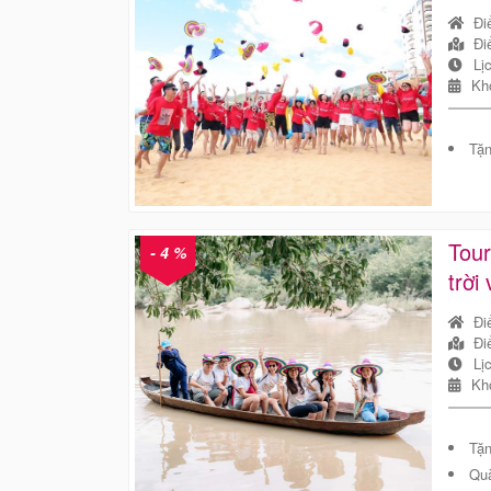
Đi
Đi
Lị
Kh
Tặn
Tour
- 4 %
trời
Đi
Đi
Lị
Kh
Tặng
Quà