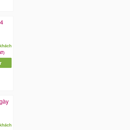
 4
/khách
AT)
r
ngày
/khách