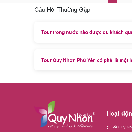
Câu Hỏi Thường Gặp
Tour trong nước nào được du khách qua
Tour biển đảo miền Trung và Tour Hà Giang,
Tour Quy Nhơn Phú Yên có phải là một h
Chắc chắn, Quy Nhơn Phú Yên là địa điểm du 
vị của du khách phương xa.
Hoạt độ
Về Quy Nhơ