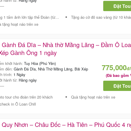
ởi hành từ:
Hàng ngày
Đặt Tou
 1 tấm ảnh lớn tập thể Đoàn (từ 20 khách)
Tặng áo cờ đỏ sao vàng (từ 10 khá
 tặng hoạt náo trên xe
Phạm Tr
Phường Bến
Sau khi kết t
r Gành Đá Dĩa – Nhà thờ Mằng Lăng – Đầm Ô Loa
còn rất lưu
 Xép Gành Ông 1 ngày
Quy Nhơn xin
đẹp cũng nh
Một chuyến 
ểm khởi hành:
Tuy Hòa (Phú Yên)
X
775,000
chắn một đi
đ
ểm đến:
Gành Đá Dĩa, Nhà Thờ Mằng Lăng, Bãi Xép
quay lại. Cả
ch trình:
1 Ngày
(Đã bao gồm 
Tourist đã
ởi hành từ:
Hàng ngày
trình Tour Qu
Đặt Tou
nghĩa, phon
bình và còn 
to tour cho đoàn trên 20 khách
Quà tặng hoạt náo trên xe
là Bãi tắm K
check in Ô Loan Chill
bãi biển đẹ
r Quy Nhơn – Châu Đốc – Hà Tiên – Phú Quốc 4 n