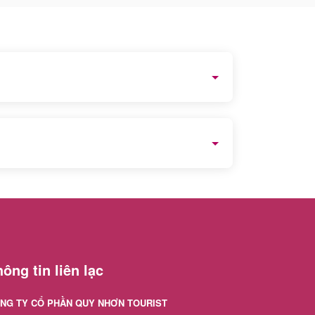
h lựa chọn và đăng ký nhiều nhất.
hắc chắn sẽ là 1 hành trình trải nghiệm thú
ông tin liên lạc
NG TY CỔ PHẦN QUY NHƠN TOURIST