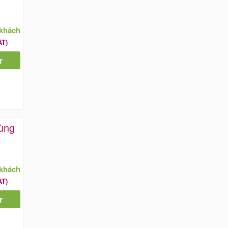
/khách
AT)
r
ùng
/khách
AT)
r