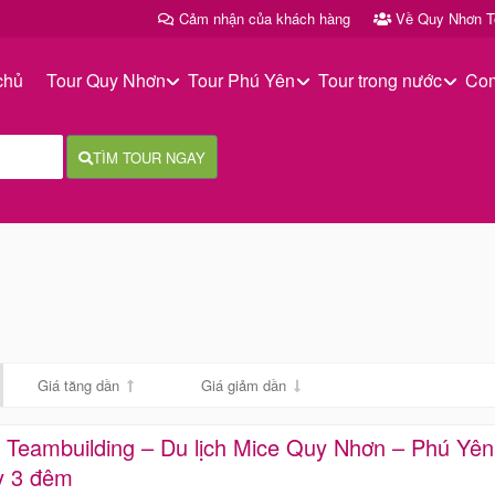
Cảm nhận của khách hàng
Về Quy Nhơn To
chủ
Tour Quy Nhơn
Tour Phú Yên
Tour trong nước
Co
TÌM TOUR NGAY
Giá tăng dần
Giá giảm dần
 Teambuilding – Du lịch Mice Quy Nhơn – Phú Yên
y 3 đêm