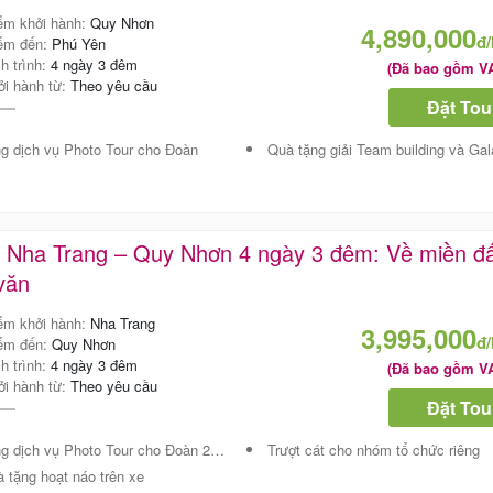
ểm khởi hành:
Quy Nhơn
4,890,000
đ
ểm đến:
Phú Yên
ch trình:
4 ngày 3 đêm
(Đã bao gồm V
ởi hành từ:
Theo yêu cầu
Đặt Tou
g dịch vụ Photo Tour cho Đoàn
Quà tặng giải Team building và Gala Dinn
 Nha Trang – Quy Nhơn 4 ngày 3 đêm: Về miền đấ
 văn
ểm khởi hành:
Nha Trang
3,995,000
đ
ểm đến:
Quy Nhơn
ch trình:
4 ngày 3 đêm
(Đã bao gồm V
ởi hành từ:
Theo yêu cầu
Đặt Tou
 dịch vụ Photo Tour cho Đoàn 20 khách trở lên
Trượt cát cho nhóm tổ chức riêng
 tặng hoạt náo trên xe