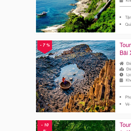
Kh
Tặng
Quà
Tou
- 7 %
Bãi
Đi
Đi
Lị
Kh
Pho
Vé 
Tou
- 10
%