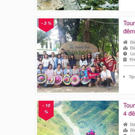
Tour
- 3 %
đêm
Đi
Đi
Lị
Kh
Tặn
Tou
- 10
%
4 đ
Đi
Đi