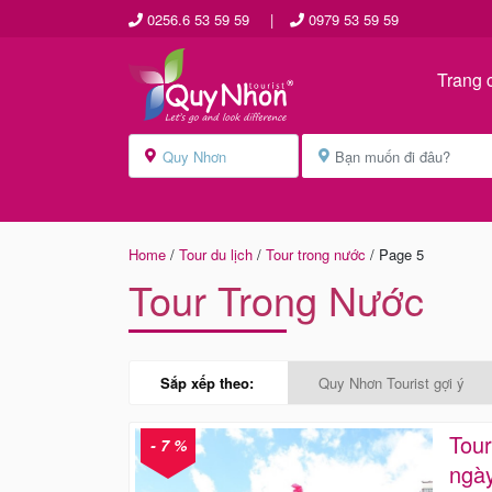
0256.6 53 59 59
|
0979 53 59 59
Trang 
Home
/
Tour du lịch
/
Tour trong nước
/
Page 5
Tour Trong Nước
Sắp xếp theo:
Quy Nhơn Tourist gợi ý
Tour
- 7 %
ngà