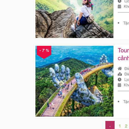
Lị
Kh
Tặn
Tour
- 7 %
cảnh
Đi
Đi
Lị
Kh
Tặn
1
2
‹