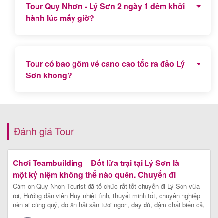
Tour Quy Nhơn - Lý Sơn 2 ngày 1 đêm khởi
hành lúc mấy giờ?
Tour này khởi hành lúc từ 4h30 đến 5 giờ sáng tại
Quy Nhơn hoặc điểm hẹn theo yêu cầu Quý khách
Tour có bao gồm vé cano cao tốc ra đảo Lý
Sơn không?
Có, chương trình tour trọn gói đã bao gồm vé cano
cao tốc ra đảo Lý Sơn.
Đánh giá Tour
Chơi Teambuilding – Đốt lửa trại tại Lý Sơn là
một kỷ niệm không thể nào quên. Chuyến đi
cảm xúc
Cảm ơn Quy Nhơn Tourist đã tổ chức rất tốt chuyến đi Lý Sơn vừa
rồi, Hướng dẫn viên Huy nhiệt tình, thuyết minh tốt, chuyên nghiệp
nên ai cũng quý, đồ ăn hải sản tươi ngon, đầy đủ, đậm chất biển cả,
phòng khách sạn 4 sao Mường Thanh Holiday Lý Sơn thì quá