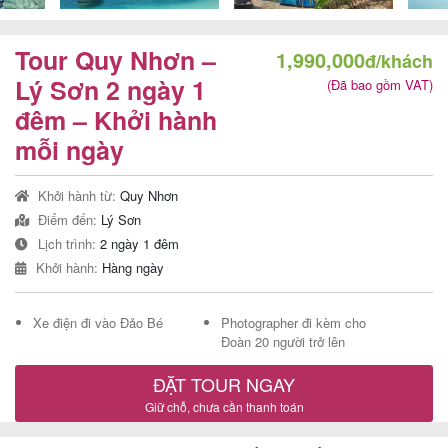
Tour Quy Nhơn –
1,990,000
đ/khách
Tour
Lý Sơn 2 ngày 1
(Đã bao gồm VAT)
đêm – Khởi hành
trong
mỗi ngày
nước
Khởi hành từ:
Quy Nhơn
Điểm đến:
Lý Sơn
Combo
Lịch trình:
2 ngày 1 đêm
Quy
Khởi hành:
Hàng ngày
Nhơn
Xe điện đi vào Đảo Bé
Photographer đi kèm cho
Đoàn 20 người trở lên
Lịch
ĐẶT TOUR NGAY
khởi
Giữ chỗ, chưa cần thanh toán
hành