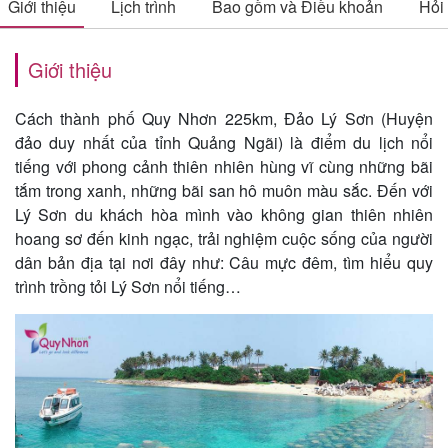
Giới thiệu
Lịch trình
Bao gồm và Điều khoản
Hỏi
Giới thiệu
Tin
du
Cách thành phố Quy Nhơn 225km, Đảo Lý Sơn (Huyện
lịch
đảo duy nhất của tỉnh Quảng Ngãi) là điểm du lịch nổi
tiếng với phong cảnh thiên nhiên hùng vĩ cùng những bãi
tắm trong xanh, những bãi san hô muôn màu sắc. Đến với
Lý Sơn du khách hòa mình vào không gian thiên nhiên
Về
hoang sơ đến kinh ngạc, trải nghiệm cuộc sống của người
Quy
dân bản địa tại nơi đây như: Câu mực đêm, tìm hiểu quy
Nhơn
trình trồng tỏi Lý Sơn nổi tiếng…
Tourist
Cảm
nhận