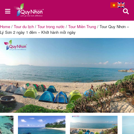
Home
/
Tour du lịch
/
Tour trong nước
/
Tour Miền Trung
/
Tour Quy Nhơn –
Lý Sơn 2 ngày 1 đêm – Khởi hành mỗi ngày
Trang
chủ
Tour
Quy
Nhơn
Tour
Phú
Yên